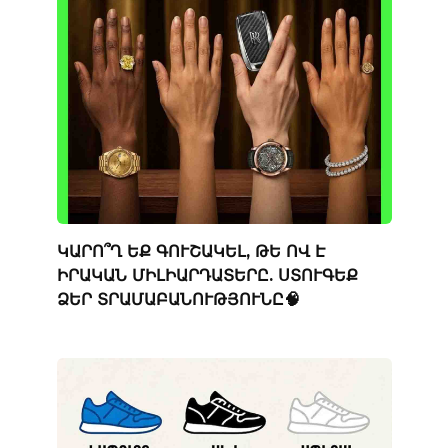
ԿԱՐՈ՞Ղ ԵՔ ԳՈՒՇԱԿԵԼ, ԹԵ ՈՎ Է
ԻՐԱԿԱՆ ՄԻԼԻԱՐԴԱՏԵՐԸ. ՍՏՈՒԳԵՔ
ՁԵՐ ՏՐԱՄԱԲԱՆՈՒԹՅՈՒՆԸ🧠