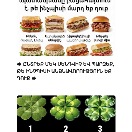
🥪 ԸՆՏՐԵՔ ՄԵԿ ՍԵՆԴՎԻՉ ԵՎ ՊԱՐԶԵՔ,
ԹԵ ԻՆՉՊԻՍԻ ԱՆՁՆԱՎՈՐՈՒԹՅՈՒՆ ԵՔ
ԴՈՒՔ 🥪