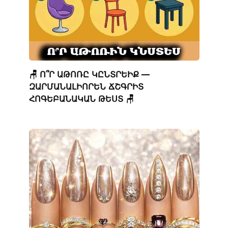
🪑 Ո՞Ր ԱԹՈՌԸ ԿԸՆՏՐԵԻՔ —
ԶԱՐՄԱՆԱԼԻՈՐԵՆ ՃՇԳՐԻՏ
ՀՈԳԵԲԱՆԱԿԱՆ ԹԵՍՏ 🪑