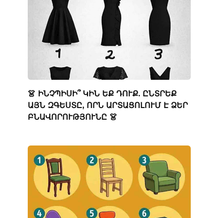
👗 ԻՆՉՊԻՍԻ՞ ԿԻՆ ԵՔ ԴՈՒՔ. ԸՆՏՐԵՔ
ԱՅՆ ԶԳԵՍՏԸ, ՈՐՆ ԱՐՏԱՑՈԼՈՒՄ Է ՁԵՐ
ԲՆԱՎՈՐՈՒԹՅՈՒՆԸ 👗