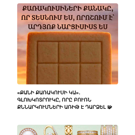
«ՔԱՆԻ ՔԱՌԱԿՈՒՍԻ ԿԱ»․
ԳԼՈԽԿՈՏՐՈՒԿԸ, ՈՐԸ ԲՈՒՌՆ
ՔՆՆԱՐԿՈՒՄՆԵՐԻ ԱՌԻԹ Է ԴԱՐՁԵԼ 🧩