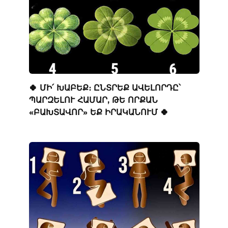
🍀 ՄԻ՛ ԽԱԲԵՔ։ ԸՆՏՐԵՔ ԱՎԵԼՈՐԴԸ՝
ՊԱՐԶԵԼՈՒ ՀԱՄԱՐ, ԹԵ ՈՐՔԱՆ
«ԲԱԽՏԱՎՈՐ» ԵՔ ԻՐԱԿԱՆՈՒՄ 🍀