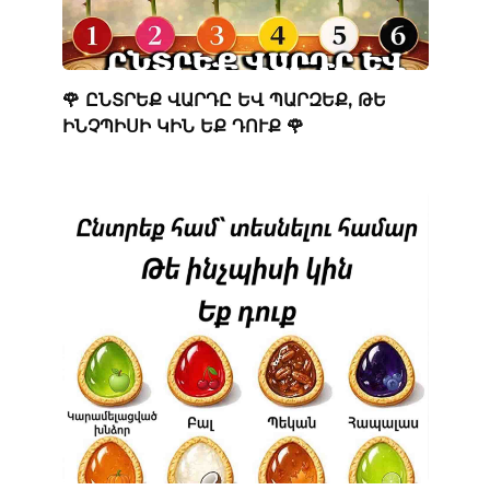
🌹 ԸՆՏՐԵՔ ՎԱՐԴԸ ԵՎ ՊԱՐԶԵՔ, ԹԵ
ԻՆՉՊԻՍԻ ԿԻՆ ԵՔ ԴՈՒՔ 🌹