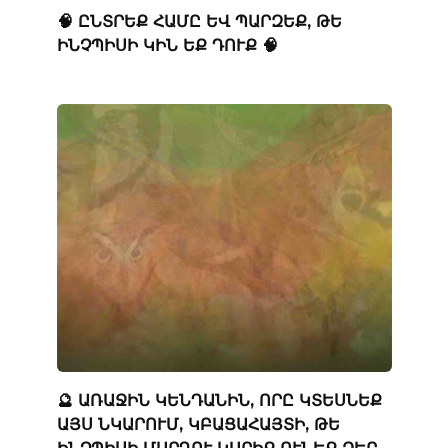
🧠 ԸՆՏՐԵՔ ՀԱՄԸ ԵՎ ՊԱՐԶԵՔ, ԹԵ
ԻՆՉՊԻՍԻ ԿԻՆ ԵՔ ԴՈՒՔ 🧠
🔮 ԱՌԱՋԻՆ ԿԵՆԴԱՆԻՆ, ՈՐԸ ԿՏԵՍՆԵՔ
ԱՅՍ ՆԿԱՐՈՒՄ, ԿԲԱՑԱՀԱՅՏԻ, ԹԵ
ԻՆՉՊԻՍԻ ՄԱՐԴՈՒ ԿԱՐԻՔ ՈՒՆԵՔ ՁԵՐ