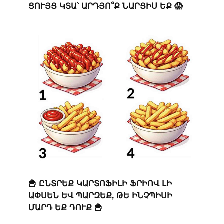
ՑՈՒՅՑ ԿՏԱ՝ ԱՐԴՅՈ՞Ք ՆԱՐՑԻՍ ԵՔ 😱
🍟 ԸՆՏՐԵՔ ԿԱՐՏՈՖԻԼԻ ՖՐԻՈՎ ԼԻ
ԱՓՍԵՆ ԵՎ ՊԱՐԶԵՔ, ԹԵ ԻՆՉՊԻՍԻ
ՄԱՐԴ ԵՔ ԴՈՒՔ 🍟