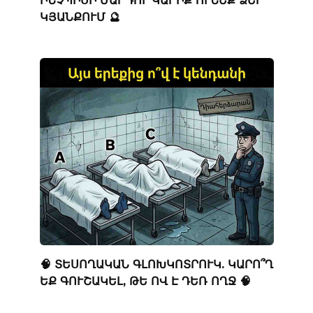
ԿՅԱՆՔՈՒՄ 🔮
🧠 ՏԵՍՈՂԱԿԱՆ ԳԼՈԽԿՈՏՐՈՒԿ. ԿԱՐՈ՞Ղ
ԵՔ ԳՈՒՇԱԿԵԼ, ԹԵ ՈՎ Է ԴԵՌ ՈՂՋ 🧠