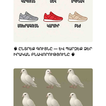
🧠 ԸՆՏՐԵՔ ԳՈՒՅՆԸ — ԵՎ ՊԱՐԶԵՔ ՁԵՐ
ԻՐԱԿԱՆ ԲՆԱՎՈՐՈՒԹՅՈՒՆԸ 🧠