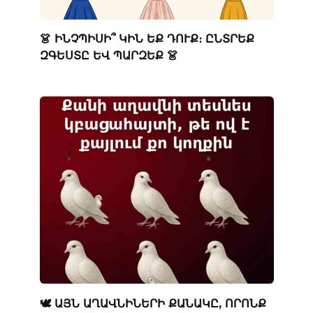
👗 ԻՆՉՊԻՍԻ՞ ԿԻՆ ԵՔ ԴՈՒՔ։ ԸՆՏՐԵՔ
ԶԳԵՍՏԸ ԵՎ ՊԱՐԶԵՔ 👗
🕊️ ԱՅՆ ԱՂԱՎՆԻՆԵՐԻ ՔԱՆԱԿԸ, ՈՐՈՆՔ