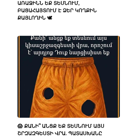
ԱՌԱՋԻՆՆ ԵՔ ՏԵՍՆՈՒՄ,
ԲԱՑԱՀԱՅՏՈՒՄ Է ՁԵՐ ԿՈՂՔԻՆ
ՔԱՅԼՈՂԻՆ 🕊️
😱 ՔԱՆԻ՞ ԱՆՑՔ ԵՔ ՏԵՍՆՈՒՄ ԱՅՍ
ՇՐԶԱԶԳԵՍՏԻ ՎՐԱ. ՊԱՏԱՍԽԱՆԸ