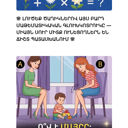
🌸 ԼՈՒԾԵՔ ԾԱՂԻԿՆԵՐՈՎ ԱՅՍ ԲԱՐԴ
ՄԱԹԵՄԱՏԻԿԱԿԱՆ ԳԼՈՒԽԿՈՏՐՈՒԿԸ —
ՄԻԱՅՆ ՍՈՒՐ ՄԻՏՔ ՈՒՆԵՑՈՂՆԵՐՆ ԵՆ
ՃԻՇՏ ՊԱՏԱՍԽԱՆՈՒՄ 🌸