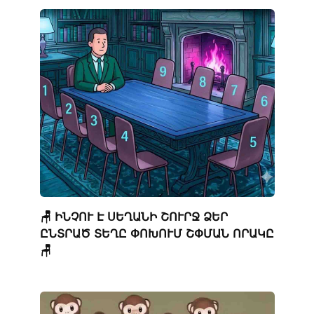
🪑 ԻՆՉՈՒ Է ՍԵՂԱՆԻ ՇՈՒՐՋ ՁԵՐ
ԸՆՏՐԱԾ ՏԵՂԸ ՓՈԽՈՒՄ ՇՓՄԱՆ ՈՐԱԿԸ
🪑