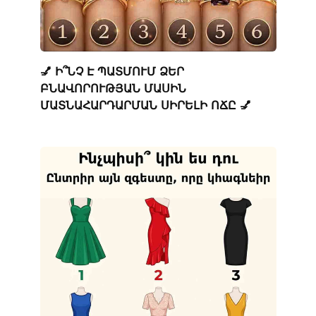
💅 Ի՞ՆՉ Է ՊԱՏՄՈՒՄ ՁԵՐ
ԲՆԱՎՈՐՈՒԹՅԱՆ ՄԱՍԻՆ
ՄԱՏՆԱՀԱՐԴԱՐՄԱՆ ՍԻՐԵԼԻ ՈՃԸ 💅