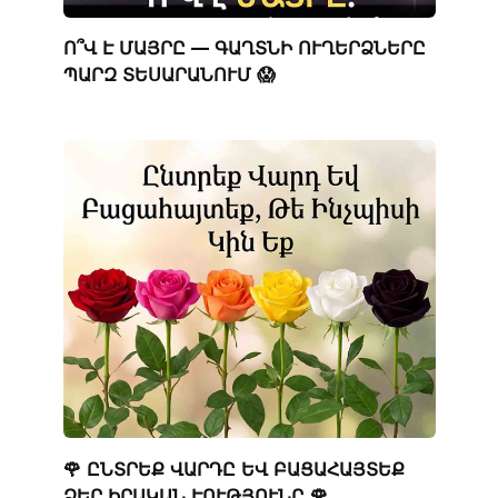
Ո՞Վ Է ՄԱՅՐԸ — ԳԱՂՏՆԻ ՈՒՂԵՐՁՆԵՐԸ
ՊԱՐԶ ՏԵՍԱՐԱՆՈՒՄ 😱
🌹 ԸՆՏՐԵՔ ՎԱՐԴԸ ԵՎ ԲԱՑԱՀԱՅՏԵՔ
ՁԵՐ ԻՐԱԿԱՆ ԷՈՒԹՅՈՒՆԸ 🌹