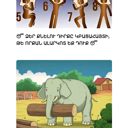
😴 ՁԵՐ ՔՆԵԼՈՒ ԴԻՐՔԸ ԿԲԱՑԱՀԱՅՏԻ,
ԹԵ ՈՐՔԱՆ ԱԼԱՐԿՈՏ ԵՔ ԴՈՒՔ 😴