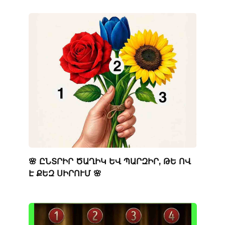
🌸 ԸՆՏՐԻՐ ԾԱՂԻԿ ԵՎ ՊԱՐԶԻՐ, ԹԵ ՈՎ
Է ՔԵԶ ՍԻՐՈՒՄ 🌸