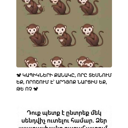
🐒 ԿԱՊԻԿՆԵՐԻ ՔԱՆԱԿԸ, ՈՐԸ ՏԵՍՆՈՒՄ
ԵՔ, ՈՐՈՇՈՒՄ Է՝ ԱՐԴՅՈՔ ՆԱՐՑԻՍ ԵՔ,
ԹԵ ՈՉ 🐒