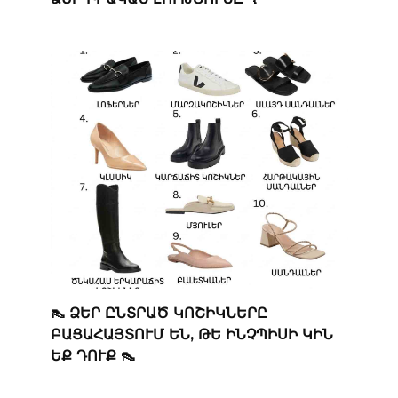
👠 ՁԵՐ ԸՆՏՐԱԾ ԿՈՇԻԿՆԵՐԸ
ԲԱՑԱՀԱՅՏՈՒՄ ԵՆ, ԹԵ ԻՆՉՊԻՍԻ ԿԻՆ
ԵՔ ԴՈՒՔ 👠