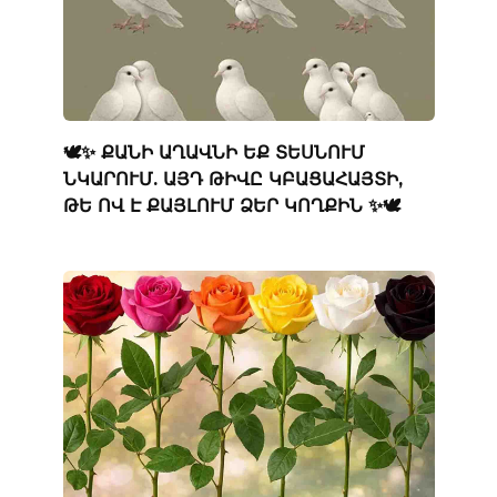
🕊️✨ ՔԱՆԻ ԱՂԱՎՆԻ ԵՔ ՏԵՍՆՈՒՄ
ՆԿԱՐՈՒՄ. ԱՅԴ ԹԻՎԸ ԿԲԱՑԱՀԱՅՏԻ,
ԹԵ ՈՎ Է ՔԱՅԼՈՒՄ ՁԵՐ ԿՈՂՔԻՆ ✨🕊️