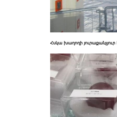
Հսկա խաղողի յուրաքանչյու