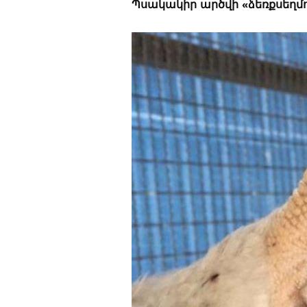
Պսակակիր արծվի «ձեռքսեղմո