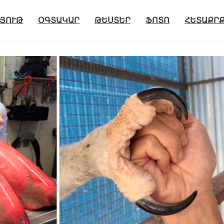
ՅՈՒԹ
ՕԳՏԱԿԱՐ
ԹԵՍՏԵՐ
ՖՈՏՈ
ՀԵՏԱՔՐ