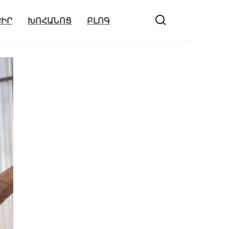
ՔԻՐ
ԽՈՀԱՆՈՑ
ԲԼՈԳ