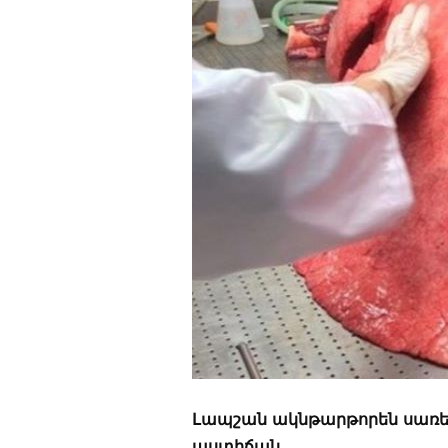
Լապշան ակնթարթորեն սառեց,
աստիճան