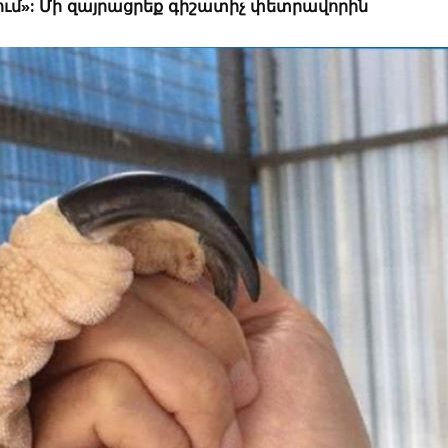
ւմ»: Մի զայրացրեք գիշատիչ փետրավորին