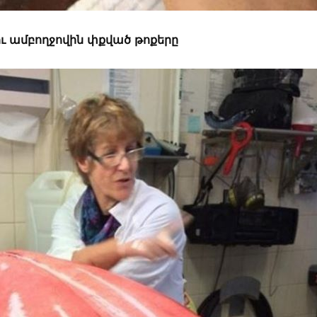
ու ամբողջովին փքված թոքերը