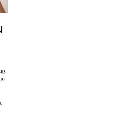
ն
կը:
յս
ւ