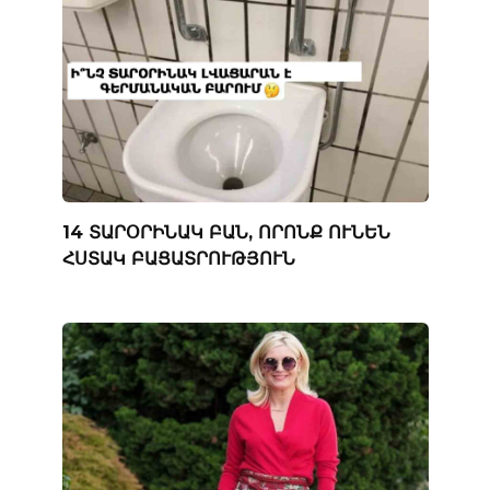
14 ՏԱՐՕՐԻՆԱԿ ԲԱՆ, ՈՐՈՆՔ ՈՒՆԵՆ
ՀՍՏԱԿ ԲԱՑԱՏՐՈՒԹՅՈՒՆ