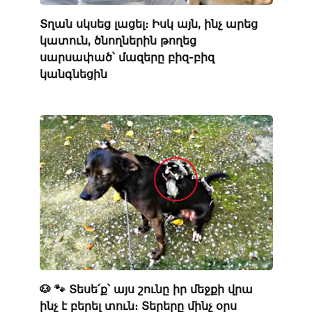
Տղան սկսեց լացել։ Իսկ այն, ինչ արեց
կատուն, ծնողներին թողեց
սարսափած՝ մազերը բիզ-բիզ
կանգնեցին
🐶 🐾 Տեսե՛ք՝ այս շունը իր մեջքի վրա
ինչ է բերել տուն։ Տերերը մինչ օրս