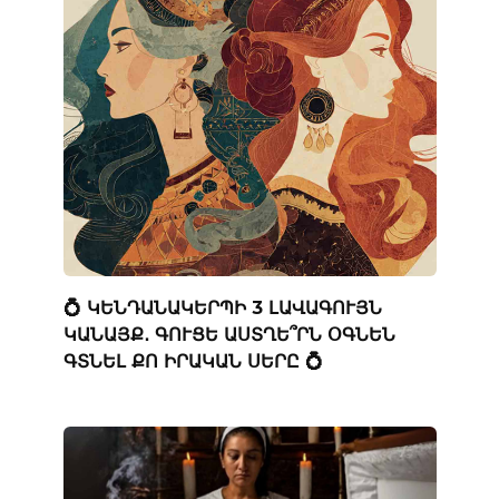
💍 ԿԵՆԴԱՆԱԿԵՐՊԻ 3 ԼԱՎԱԳՈՒՅՆ
ԿԱՆԱՅՔ․ ԳՈՒՑԵ ԱՍՏՂԵ՞ՐՆ ՕԳՆԵՆ
ԳՏՆԵԼ ՔՈ ԻՐԱԿԱՆ ՍԵՐԸ 💍