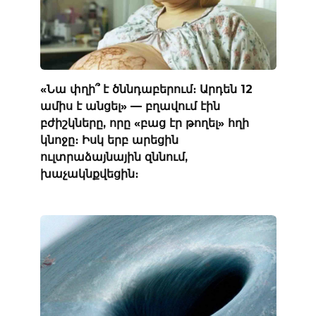
«Նա փղի՞ է ծննդաբերում։ Արդեն 12
ամիս է անցել» — բղավում էին
բժիշկները, որը «բաց էր թողել» հղի
կնոջը։ Իսկ երբ արեցին
ուլտրաձայնային զննում,
խաչակնքվեցին։