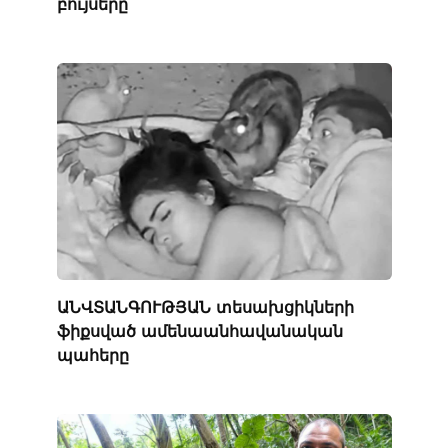
բույսերը
ԱՆՎՏԱՆԳՈՒԹՅԱՆ տեսախցիկների
ֆիքսված ամենաանհավանական
պահերը