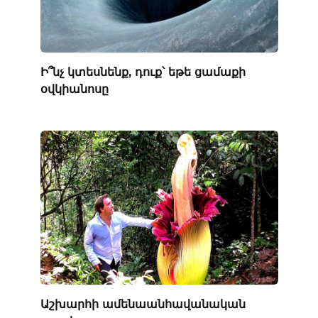
Ի՞նչ կտեսնենք, դուք՝ եթե ցամաքի
օվկիանոսը
Աշխարհի ամենաանհավանական