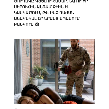
ԾՈՒՂԱԿԸ ԳՑԵԼՈՒ ՀԱՄԱՐ. ՆԱ ՈՒ ԻՐ
ՍԻՐՈՒՀԻՆ ԱՆԳԱՄ ՉԷԻՆ ԷԼ
ԿԱՍԿԱԾՈՒՄ, ԹԵ ԻՆՉ ԴԱԺԱՆ
ԱՆԱԿՆԿԱԼ ԷՐ ՆՐԱՆՑ ՍՊԱՍՈՒՄ
ԲԱՆԿՈՒՄ 😱