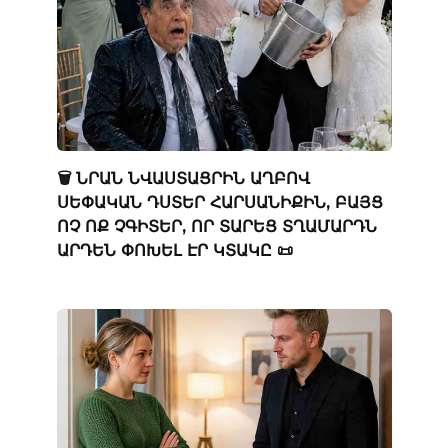
🗑️ ՆՐԱՆ ՆՎԱՍՏԱՑՐԻՆ ԱՂԲՈՎ
ՍԵՓԱԿԱՆ ԴՍՏԵՐ ՀԱՐՍԱՆԻՔԻՆ, ԲԱՅՑ
ՈՉ ՈՔ ՉԳԻՏԵՐ, ՈՐ ՏԱՐԵՑ ՏՂԱՄԱՐԴՆ
ԱՐԴԵՆ ՓՈԽԵԼ ԷՐ ԿՏԱԿԸ 📜