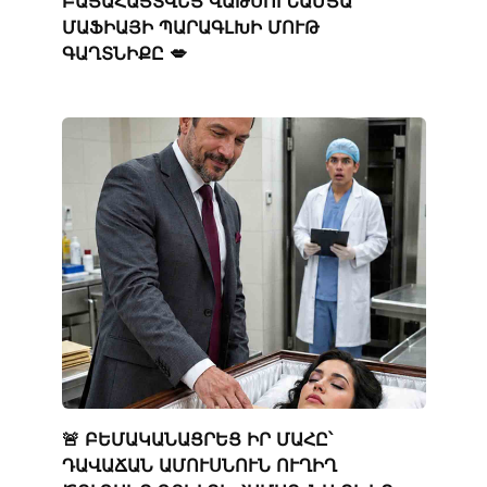
ԲԱՑԱՀԱՅՏՎԵՑ ՎԱԹՍՈՒՆԱՄՅԱ
ՄԱՖԻԱՅԻ ՊԱՐԱԳԼԽԻ ՄՈՒԹ
ԳԱՂՏՆԻՔԸ 💋
🚨 ԲԵՄԱԿԱՆԱՑՐԵՑ ԻՐ ՄԱՀԸ՝
ԴԱՎԱՃԱՆ ԱՄՈՒՍՆՈՒՆ ՈՒՂԻՂ