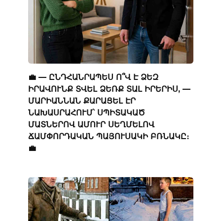
💼 — ԸՆԴՀԱՆՐԱՊԵՍ Ո՞Վ Է ՁԵԶ
ԻՐԱՎՈՒՆՔ ՏՎԵԼ ՁԵՌՔ ՏԱԼ ԻՐԵՐԻՍ, —
ՄԱՐԻԱՆՆԱՆ ՔԱՐԱՑԵԼ ԷՐ
ՆԱԽԱՍՐԱՀՈՒՄ՝ ՍՊԻՏԱԿԱԾ
ՄԱՏՆԵՐՈՎ ԱՄՈՒՐ ՍԵՂՄԵԼՈՎ
ՃԱՄՓՈՐԴԱԿԱՆ ՊԱՅՈՒՍԱԿԻ ԲՌՆԱԿԸ։
💼