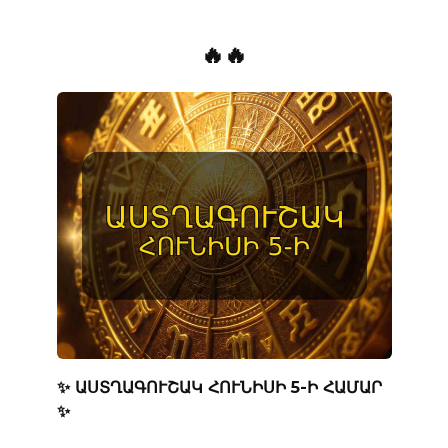
🔥🔥
✨ ԱՍՏՂԱԳՈՒՇԱԿ ՀՈՒՆԻՍԻ 5-Ի ՀԱՄԱՐ
✨