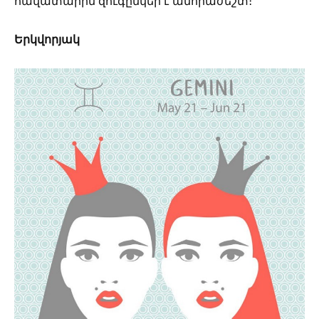
հավատարիմ զուգընկեր է անհրաժեշտ։
Երկվորյակ