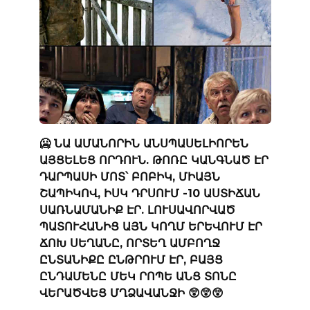
🥶 ՆԱ ԱՄԱՆՈՐԻՆ ԱՆՍՊԱՍԵԼԻՈՐԵՆ
ԱՅՑԵԼԵՑ ՈՐԴՈՒՆ. ԹՈՌԸ ԿԱՆԳՆԱԾ ԷՐ
ԴԱՐՊԱՍԻ ՄՈՏ՝ ԲՈԲԻԿ, ՄԻԱՅՆ
ՇԱՊԻԿՈՎ, ԻՍԿ ԴՐՍՈՒՄ -10 ԱՍՏԻՃԱՆ
ՍԱՌՆԱՄԱՆԻՔ ԷՐ. ԼՈՒՍԱՎՈՐՎԱԾ
ՊԱՏՈՒՀԱՆԻՑ ԱՅՆ ԿՈՂՄ ԵՐԵՎՈՒՄ ԷՐ
ՃՈԽ ՍԵՂԱՆԸ, ՈՐՏԵՂ ԱՄԲՈՂՋ
ԸՆՏԱՆԻՔԸ ԸՆԹՐՈՒՄ ԷՐ, ԲԱՅՑ
ԸՆԴԱՄԵՆԸ ՄԵԿ ՐՈՊԵ ԱՆՑ ՏՈՆԸ
ՎԵՐԱԾՎԵՑ ՄՂՁԱՎԱՆՋԻ 😲😲😲