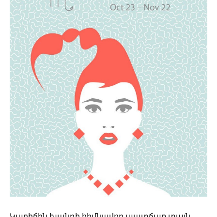
Կարիճին խանդի հիմնավոր պատճառ տալն