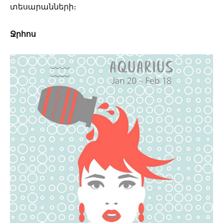
տեսարանների։
Ջրհոս