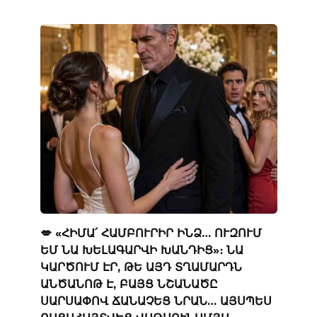
💋 «ՀԻՄԱ՛ ՀԱՄԲՈՒՐԻՐ ԻՆՁ… ՈՒԶՈՒՄ
ԵՄ ՆԱ ԽԵԼԱԳԱՐՎԻ ԽԱՆԴԻՑ»։ ՆԱ
ԿԱՐԾՈՒՄ ԷՐ, ԹԵ ԱՅԴ ՏՂԱՄԱՐԴՆ
ԱՆԾԱՆՈԹ Է, ԲԱՅՑ ՆՇԱՆԱԾԸ
ՍԱՐՍԱՓՈՎ ՃԱՆԱՉԵՑ ՆՐԱՆ… ԱՅՍՊԵՍ