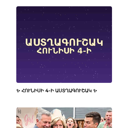
✨ ՀՈՒՆԻՍԻ 4-Ի ԱՍՏՂԱԳՈՒՇԱԿ ✨