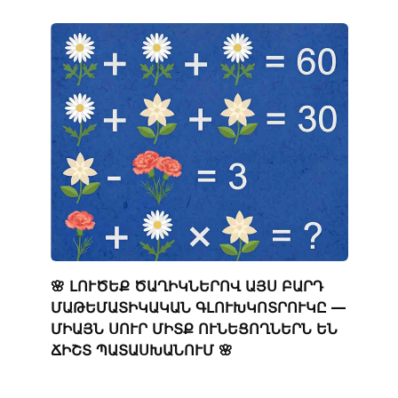
🌸 ԼՈՒԾԵՔ ԾԱՂԻԿՆԵՐՈՎ ԱՅՍ ԲԱՐԴ
ՄԱԹԵՄԱՏԻԿԱԿԱՆ ԳԼՈՒԽԿՈՏՐՈՒԿԸ —
ՄԻԱՅՆ ՍՈՒՐ ՄԻՏՔ ՈՒՆԵՑՈՂՆԵՐՆ ԵՆ
ՃԻՇՏ ՊԱՏԱՍԽԱՆՈՒՄ 🌸