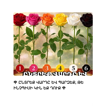
🌹 ԸՆՏՐԵՔ ՎԱՐԴԸ ԵՎ ՊԱՐԶԵՔ, ԹԵ
ԻՆՉՊԻՍԻ ԿԻՆ ԵՔ ԴՈՒՔ 🌹