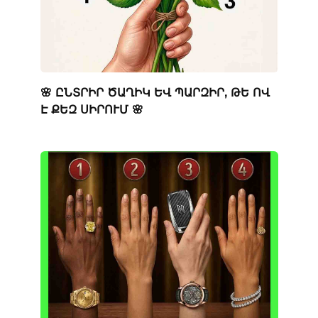
🌸 ԸՆՏՐԻՐ ԾԱՂԻԿ ԵՎ ՊԱՐԶԻՐ, ԹԵ ՈՎ
Է ՔԵԶ ՍԻՐՈՒՄ 🌸