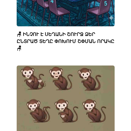
🪑 ԻՆՉՈՒ Է ՍԵՂԱՆԻ ՇՈՒՐՋ ՁԵՐ
ԸՆՏՐԱԾ ՏԵՂԸ ՓՈԽՈՒՄ ՇՓՄԱՆ ՈՐԱԿԸ
🪑