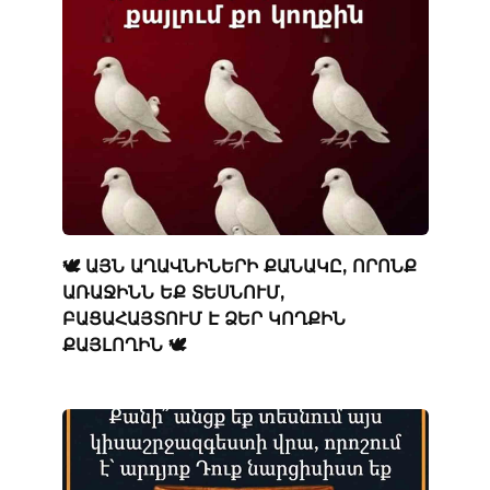
🕊️ ԱՅՆ ԱՂԱՎՆԻՆԵՐԻ ՔԱՆԱԿԸ, ՈՐՈՆՔ
ԱՌԱՋԻՆՆ ԵՔ ՏԵՍՆՈՒՄ,
ԲԱՑԱՀԱՅՏՈՒՄ Է ՁԵՐ ԿՈՂՔԻՆ
ՔԱՅԼՈՂԻՆ 🕊️