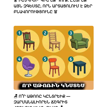
👗 ԻՆՉՊԻՍԻ՞ ԿԻՆ ԵՔ ԴՈՒՔ. ԸՆՏՐԵՔ
ԱՅՆ ԶԳԵՍՏԸ, ՈՐՆ ԱՐՏԱՑՈԼՈՒՄ Է ՁԵՐ
ԲՆԱՎՈՐՈՒԹՅՈՒՆԸ 👗
🪑 Ո՞Ր ԱԹՈՌԸ ԿԸՆՏՐԵԻՔ —
ԶԱՐՄԱՆԱԼԻՈՐԵՆ ՃՇԳՐԻՏ