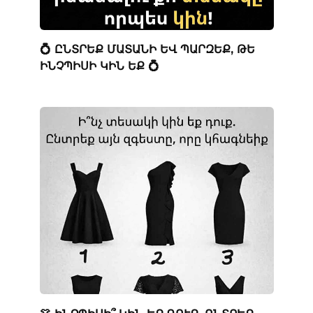
💍 ԸՆՏՐԵՔ ՄԱՏԱՆԻ ԵՎ ՊԱՐԶԵՔ, ԹԵ
ԻՆՉՊԻՍԻ ԿԻՆ ԵՔ 💍