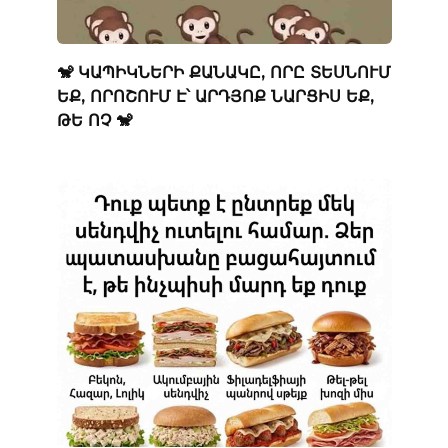
🐒 ԿԱՊԻԿՆԵՐԻ ՔԱՆԱԿԸ, ՈՐԸ ՏԵՍՆՈՒՄ
ԵՔ, ՈՐՈՇՈՒՄ Է՝ ԱՐԴՅՈՔ ՆԱՐՑԻՍ ԵՔ,
ԹԵ ՈՉ 🐒