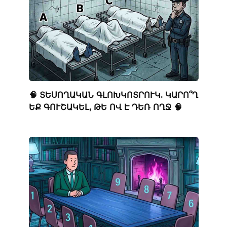
🧠 ՏԵՍՈՂԱԿԱՆ ԳԼՈԽԿՈՏՐՈՒԿ. ԿԱՐՈ՞Ղ
ԵՔ ԳՈՒՇԱԿԵԼ, ԹԵ ՈՎ Է ԴԵՌ ՈՂՋ 🧠