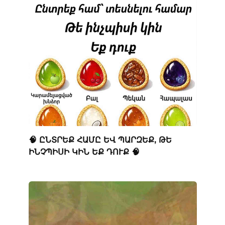
🧠 ԸՆՏՐԵՔ ՀԱՄԸ ԵՎ ՊԱՐԶԵՔ, ԹԵ
ԻՆՉՊԻՍԻ ԿԻՆ ԵՔ ԴՈՒՔ 🧠