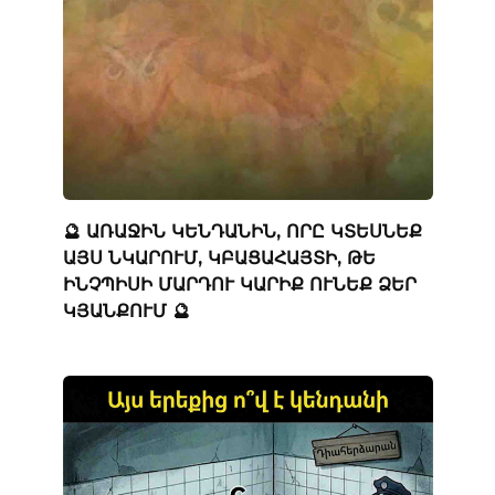
🔮 ԱՌԱՋԻՆ ԿԵՆԴԱՆԻՆ, ՈՐԸ ԿՏԵՍՆԵՔ
ԱՅՍ ՆԿԱՐՈՒՄ, ԿԲԱՑԱՀԱՅՏԻ, ԹԵ
ԻՆՉՊԻՍԻ ՄԱՐԴՈՒ ԿԱՐԻՔ ՈՒՆԵՔ ՁԵՐ
ԿՅԱՆՔՈՒՄ 🔮