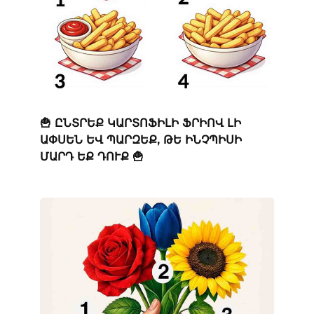
🍟 ԸՆՏՐԵՔ ԿԱՐՏՈՖԻԼԻ ՖՐԻՈՎ ԼԻ
ԱՓՍԵՆ ԵՎ ՊԱՐԶԵՔ, ԹԵ ԻՆՉՊԻՍԻ
ՄԱՐԴ ԵՔ ԴՈՒՔ 🍟