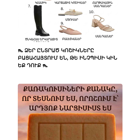
👠 ՁԵՐ ԸՆՏՐԱԾ ԿՈՇԻԿՆԵՐԸ
ԲԱՑԱՀԱՅՏՈՒՄ ԵՆ, ԹԵ ԻՆՉՊԻՍԻ ԿԻՆ
ԵՔ ԴՈՒՔ 👠