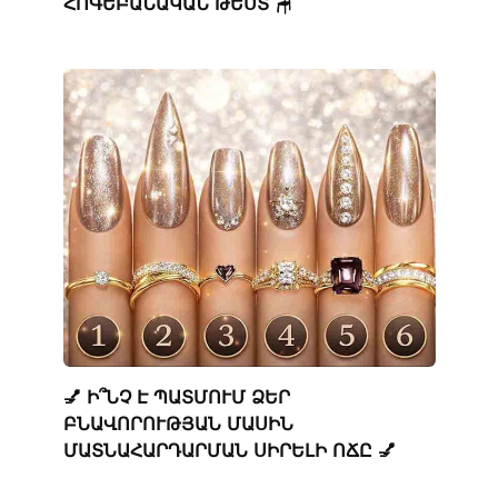
ՀՈԳԵԲԱՆԱԿԱՆ ԹԵՍՏ 🪑
💅 Ի՞ՆՉ Է ՊԱՏՄՈՒՄ ՁԵՐ
ԲՆԱՎՈՐՈՒԹՅԱՆ ՄԱՍԻՆ
ՄԱՏՆԱՀԱՐԴԱՐՄԱՆ ՍԻՐԵԼԻ ՈՃԸ 💅