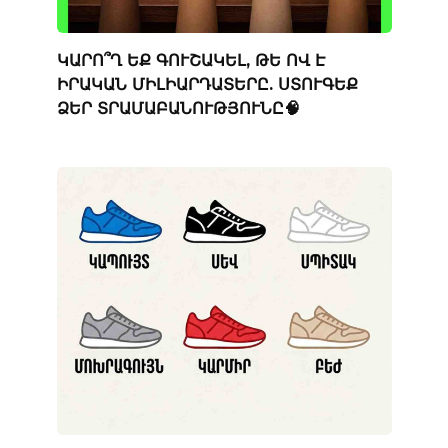
ԿԱՐՈ՞Ղ ԵՔ ԳՈՒՇԱԿԵԼ, ԹԵ ՈՎ Է
ԻՐԱԿԱՆ ՄԻԼԻԱՐԴԱՏԵՐԸ. ՍՏՈՒԳԵՔ
ՁԵՐ ՏՐԱՄԱԲԱՆՈՒԹՅՈՒՆԸ🧠