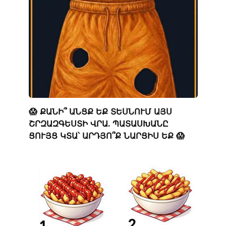
😱 ՔԱՆԻ՞ ԱՆՑՔ ԵՔ ՏԵՍՆՈՒՄ ԱՅՍ
ՇՐԶԱԶԳԵՍՏԻ ՎՐԱ. ՊԱՏԱՍԽԱՆԸ
ՑՈՒՅՑ ԿՏԱ՝ ԱՐԴՅՈ՞Ք ՆԱՐՑԻՍ ԵՔ 😱