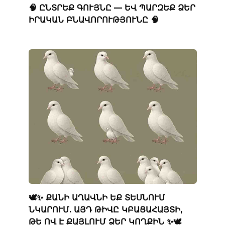
🧠 ԸՆՏՐԵՔ ԳՈՒՅՆԸ — ԵՎ ՊԱՐԶԵՔ ՁԵՐ
ԻՐԱԿԱՆ ԲՆԱՎՈՐՈՒԹՅՈՒՆԸ 🧠
🕊️✨ ՔԱՆԻ ԱՂԱՎՆԻ ԵՔ ՏԵՍՆՈՒՄ
ՆԿԱՐՈՒՄ. ԱՅԴ ԹԻՎԸ ԿԲԱՑԱՀԱՅՏԻ,
ԹԵ ՈՎ Է ՔԱՅԼՈՒՄ ՁԵՐ ԿՈՂՔԻՆ ✨🕊️