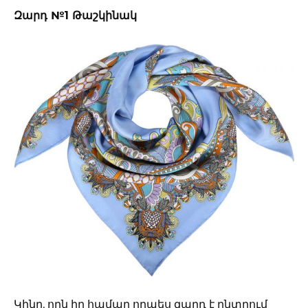
Զարդ №1 Թաշկինակ
Կինը, որն իր համար որպես զարդ է ընտրում