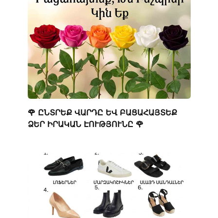
🌹 ԸՆՏՐԵՔ ՎԱՐԴԸ ԵՎ ԲԱՑԱՀԱՅՏԵՔ
ՁԵՐ ԻՐԱԿԱՆ ԷՈՒԹՅՈՒՆԸ 🌹