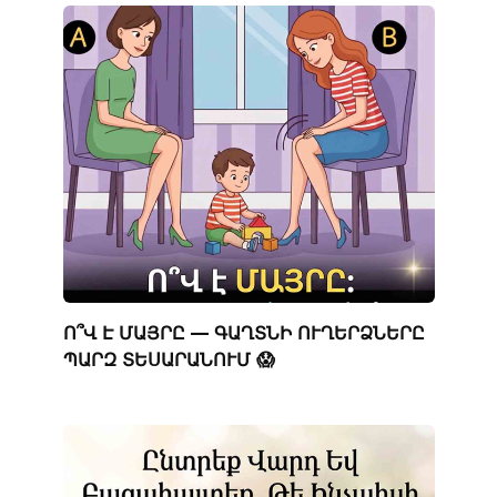
Ո՞Վ Է ՄԱՅՐԸ — ԳԱՂՏՆԻ ՈՒՂԵՐՁՆԵՐԸ
ՊԱՐԶ ՏԵՍԱՐԱՆՈՒՄ 😱