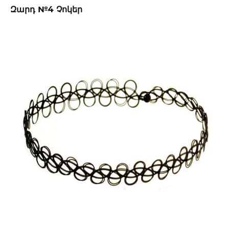
Զարդ №4 Չոկեր