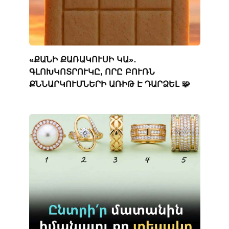
«ՔԱՆԻ ՔԱՌԱԿՈՒՍԻ ԿԱ»․
ԳԼՈԽԿՈՏՐՈՒԿԸ, ՈՐԸ ԲՈՒՌՆ
ՔՆՆԱՐԿՈՒՄՆԵՐԻ ԱՌԻԹ Է ԴԱՐՁԵԼ 🧩