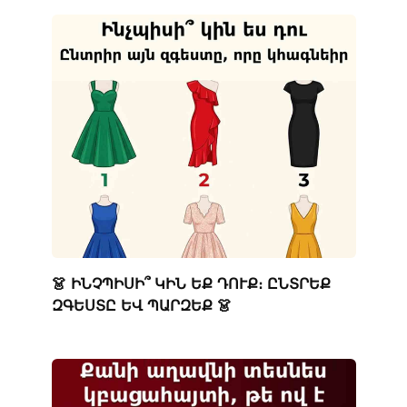
👗 ԻՆՉՊԻՍԻ՞ ԿԻՆ ԵՔ ԴՈՒՔ։ ԸՆՏՐԵՔ
ԶԳԵՍՏԸ ԵՎ ՊԱՐԶԵՔ 👗