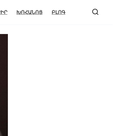
ՔԻՐ
ԽՈՀԱՆՈՑ
ԲԼՈԳ