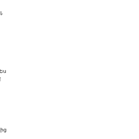
,
Ես
մ
նից