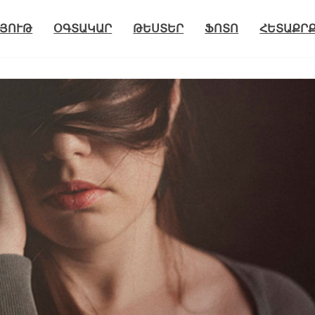
ՅՈՒԹ
ՕԳՏԱԿԱՐ
ԹԵՍՏԵՐ
ՖՈՏՈ
ՀԵՏԱՔՐ