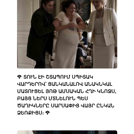
🌹 ՏՈՒՆ ԷԻ ՇՏԱՊՈՒՄ ՍՊԻՏԱԿ
ՎԱՐԴԵՐՈՎ՝ ՑԱՆԿԱՆԱԼՈՎ ԱՆԱԿՆԿԱԼ
ՄԱՏՈՒՑԵԼ ՅՈԹ ԱՄՍԱԿԱՆ ՀՂԻ ԿՆՈՋՍ,
ԲԱՅՑ ՆԵՐՍ ՄՏՆԵԼՈՒՆ ՊԵՍ
ԾԱՂԻԿՆԵՐԸ ՍԱՐՍԱՓԻՑ ՎԱՅՐ ԸՆԿԱՆ
ՁԵՌՔԻՑՍ։ 🌹