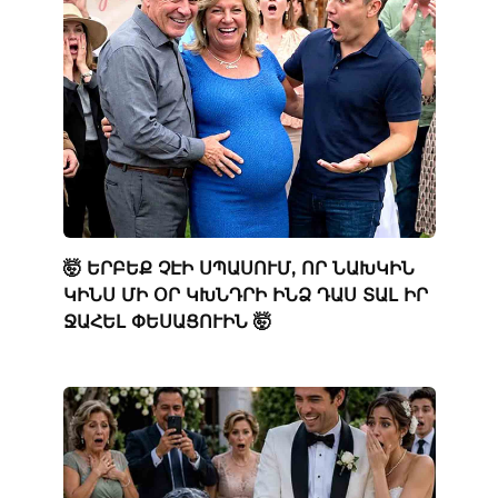
🤯 ԵՐԲԵՔ ՉԷԻ ՍՊԱՍՈՒՄ, ՈՐ ՆԱԽԿԻՆ
ԿԻՆՍ ՄԻ ՕՐ ԿԽՆԴՐԻ ԻՆՁ ԴԱՍ ՏԱԼ ԻՐ
ՋԱՀԵԼ ՓԵՍԱՑՈՒԻՆ 🤯