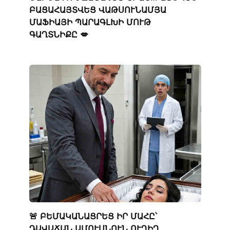
ԲԱՑԱՀԱՅՏՎԵՑ ՎԱԹՍՈՒՆԱՄՅԱ
ՄԱՖԻԱՅԻ ՊԱՐԱԳԼԽԻ ՄՈՒԹ
ԳԱՂՏՆԻՔԸ 💋
🚨 ԲԵՄԱԿԱՆԱՑՐԵՑ ԻՐ ՄԱՀԸ՝
ԴԱՎԱՃԱՆ ԱՄՈՒՍՆՈՒՆ ՈՒՂԻՂ