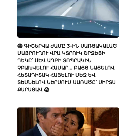
😱 ԳԻՇԵՐՎԱ ԺԱՄԸ 3-ԻՆ ՍԱՌՑԱԿԱԼԱԾ
ՄԱՅՐՈՒՂՈՒ ՎՐԱ ԿՏՐՈՒԿ ՇՐՋԵՑԻ
ՂԵԿԸ՝ ՍԵՎ ԱՂԲԻ ՏՈՊՐԱԿԻՆ
ՉԲԱԽՎԵԼՈՒ ՀԱՄԱՐ… ԲԱՅՑ ՆԱՅԵԼՈՎ
ՀԵՏԱԴԻՏԱԿ ՀԱՅԵԼՈՒ ՄԵՋ ԵՎ
ՏԵՍՆԵԼՈՎ ՆԵՐՍՈՒՄ ՍԱՌԱԾԸ՝ ՍԻՐՏՍ
ՔԱՐԱՑԱՎ 😱