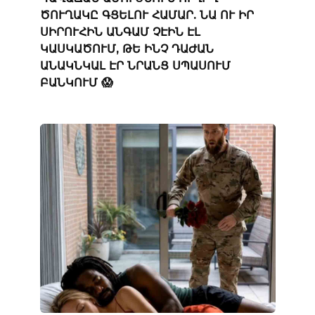
ԾՈՒՂԱԿԸ ԳՑԵԼՈՒ ՀԱՄԱՐ. ՆԱ ՈՒ ԻՐ
ՍԻՐՈՒՀԻՆ ԱՆԳԱՄ ՉԷԻՆ ԷԼ
ԿԱՍԿԱԾՈՒՄ, ԹԵ ԻՆՉ ԴԱԺԱՆ
ԱՆԱԿՆԿԱԼ ԷՐ ՆՐԱՆՑ ՍՊԱՍՈՒՄ
ԲԱՆԿՈՒՄ 😱