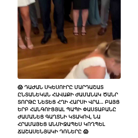
😱 ԴԱԺԱՆ ՍԿԵՍՈՒՐԸ ՄԱՐԴԱՇԱՏ
ԸՆՏԱՆԵԿԱՆ ՀԱՎԱՔԻ ԺԱՄԱՆԱԿ ԾԱՆՐ
ՏՈՐԹԸ ՆԵՏԵՑ ՀՂԻ ՀԱՐՍԻ ՎՐԱ… ԲԱՅՑ
ԵՐԲ ՀԱՆԳՈՒՑՅԱԼ ՊԱՊԻ ՓԱՍՏԱԲԱՆԸ
ԺԱՄԱՆԵՑ ԳԱՂՏՆԻ ԿՏԱԿՈՎ, ՆԱ
ՀՐԱՄԱՅԵՑ ԱՆՄԻՋԱՊԵՍ ԿՈՂՊԵԼ
ՃԱՇԱՍԵՆՅԱԿԻ ԴՌՆԵՐԸ 😱