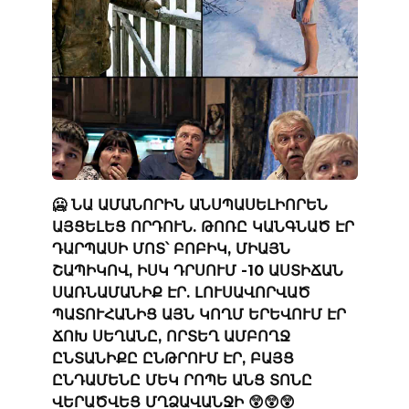
🥶 ՆԱ ԱՄԱՆՈՐԻՆ ԱՆՍՊԱՍԵԼԻՈՐԵՆ
ԱՅՑԵԼԵՑ ՈՐԴՈՒՆ. ԹՈՌԸ ԿԱՆԳՆԱԾ ԷՐ
ԴԱՐՊԱՍԻ ՄՈՏ՝ ԲՈԲԻԿ, ՄԻԱՅՆ
ՇԱՊԻԿՈՎ, ԻՍԿ ԴՐՍՈՒՄ -10 ԱՍՏԻՃԱՆ
ՍԱՌՆԱՄԱՆԻՔ ԷՐ. ԼՈՒՍԱՎՈՐՎԱԾ
ՊԱՏՈՒՀԱՆԻՑ ԱՅՆ ԿՈՂՄ ԵՐԵՎՈՒՄ ԷՐ
ՃՈԽ ՍԵՂԱՆԸ, ՈՐՏԵՂ ԱՄԲՈՂՋ
ԸՆՏԱՆԻՔԸ ԸՆԹՐՈՒՄ ԷՐ, ԲԱՅՑ
ԸՆԴԱՄԵՆԸ ՄԵԿ ՐՈՊԵ ԱՆՑ ՏՈՆԸ
ՎԵՐԱԾՎԵՑ ՄՂՁԱՎԱՆՋԻ 😲😲😲