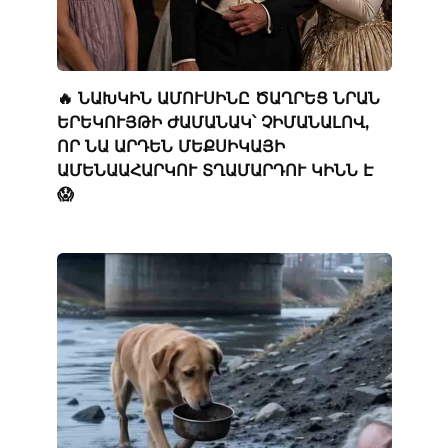
🔥 ՆԱԽԿԻՆ ԱՄՈՒՍԻՆԸ ԾԱՂՐԵՑ ՆՐԱՆ
ԵՐԵԿՈՒՅԹԻ ԺԱՄԱՆԱԿ՝ ՉԻՄԱՆԱԼՈՎ,
ՈՐ ՆԱ ԱՐԴԵՆ ՄԵՔՍԻԿԱՅԻ
ԱՄԵՆԱԱՀԱՐԿՈՒ ՏՂԱՄԱՐԴՈՒ ԿԻՆՆ Է
😱