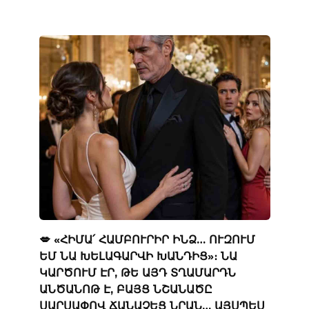
💋 «ՀԻՄԱ՛ ՀԱՄԲՈՒՐԻՐ ԻՆՁ… ՈՒԶՈՒՄ
ԵՄ ՆԱ ԽԵԼԱԳԱՐՎԻ ԽԱՆԴԻՑ»։ ՆԱ
ԿԱՐԾՈՒՄ ԷՐ, ԹԵ ԱՅԴ ՏՂԱՄԱՐԴՆ
ԱՆԾԱՆՈԹ Է, ԲԱՅՑ ՆՇԱՆԱԾԸ
ՍԱՐՍԱՓՈՎ ՃԱՆԱՉԵՑ ՆՐԱՆ… ԱՅՍՊԵՍ