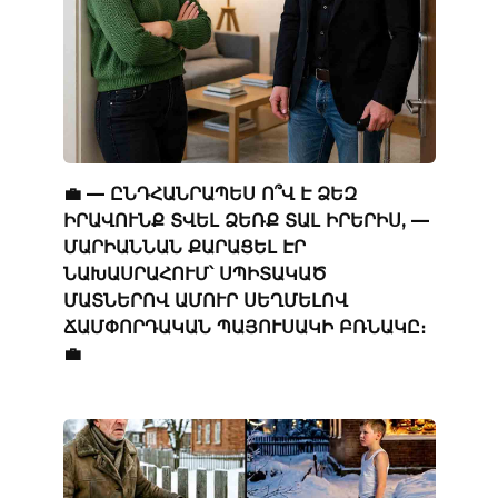
💼 — ԸՆԴՀԱՆՐԱՊԵՍ Ո՞Վ Է ՁԵԶ
ԻՐԱՎՈՒՆՔ ՏՎԵԼ ՁԵՌՔ ՏԱԼ ԻՐԵՐԻՍ, —
ՄԱՐԻԱՆՆԱՆ ՔԱՐԱՑԵԼ ԷՐ
ՆԱԽԱՍՐԱՀՈՒՄ՝ ՍՊԻՏԱԿԱԾ
ՄԱՏՆԵՐՈՎ ԱՄՈՒՐ ՍԵՂՄԵԼՈՎ
ՃԱՄՓՈՐԴԱԿԱՆ ՊԱՅՈՒՍԱԿԻ ԲՌՆԱԿԸ։
💼