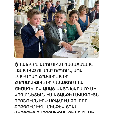
💍 ՆԱԽԿԻՆ ԱՄՈՒՍԻՆՍ ԴԱՎԱՃԱՆԵՑ,
ԼՔԵՑ ԻՆՁ ՈՒ ՄԵՐ ՈՐԴՈՒՆ, ԱՊԱ
ԼԿՏԻԱԲԱՐ ՀՐԱՎԻՐԵՑ ԻՐ
ՀԱՐՍԱՆԻՔԻՆ: ԻՐ ԿԵՆԱՑՈՒՄ ՆԱ
ԾԻԾԱՂԵԼՈՎ ԱՍԱՑ. «ԱՅԴ ԽԱՐԱՄԸ ՄԻ
ԿՈՂՄ ՆԵՏԵԼՆ ԻՄ ԿՅԱՆՔԻ ԼԱՎԱԳՈՒՅՆ
ՈՐՈՇՈՒՄՆ ԷՐ»: ՍՐԱՀՈՒՄ ԲՈԼՈՐԸ
ՔՐՔՋՈՒՄ ԷԻՆ, ՄԻՆՉԵՎ ՏՂԱՍ