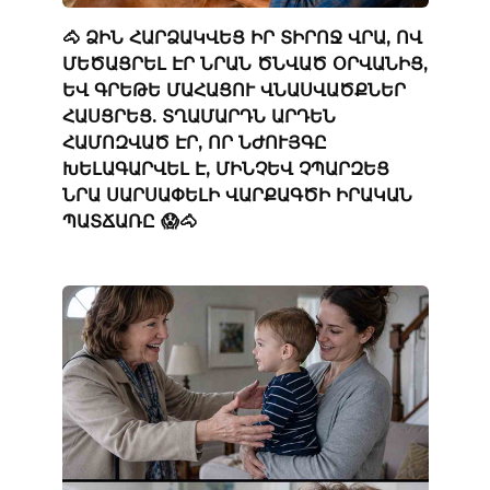
🐴 ՁԻՆ ՀԱՐՁԱԿՎԵՑ ԻՐ ՏԻՐՈՋ ՎՐԱ, ՈՎ
ՄԵԾԱՑՐԵԼ ԷՐ ՆՐԱՆ ԾՆՎԱԾ ՕՐՎԱՆԻՑ,
ԵՎ ԳՐԵԹԵ ՄԱՀԱՑՈՒ ՎՆԱՍՎԱԾՔՆԵՐ
ՀԱՍՑՐԵՑ. ՏՂԱՄԱՐԴՆ ԱՐԴԵՆ
ՀԱՄՈԶՎԱԾ ԷՐ, ՈՐ ՆԺՈՒՅԳԸ
ԽԵԼԱԳԱՐՎԵԼ Է, ՄԻՆՉԵՎ ՉՊԱՐԶԵՑ
ՆՐԱ ՍԱՐՍԱՓԵԼԻ ՎԱՐՔԱԳԾԻ ԻՐԱԿԱՆ
ՊԱՏՃԱՌԸ 😱🐴