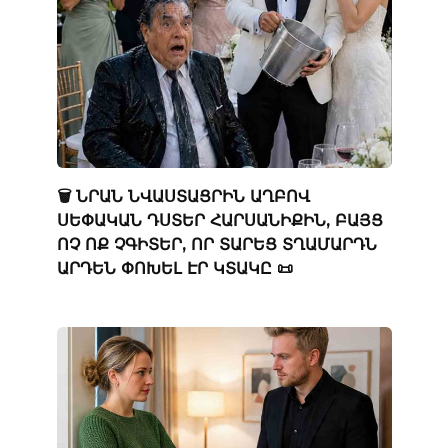
🗑️ ՆՐԱՆ ՆՎԱՍՏԱՑՐԻՆ ԱՂԲՈՎ
ՍԵՓԱԿԱՆ ԴՍՏԵՐ ՀԱՐՍԱՆԻՔԻՆ, ԲԱՅՑ
ՈՉ ՈՔ ՉԳԻՏԵՐ, ՈՐ ՏԱՐԵՑ ՏՂԱՄԱՐԴՆ
ԱՐԴԵՆ ՓՈԽԵԼ ԷՐ ԿՏԱԿԸ 📜