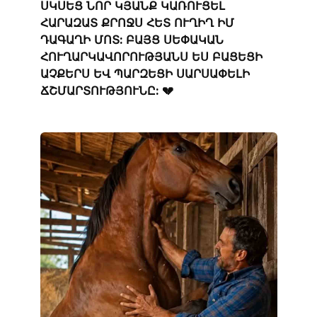
ՍԿՍԵՑ ՆՈՐ ԿՅԱՆՔ ԿԱՌՈՒՑԵԼ
ՀԱՐԱԶԱՏ ՔՐՈՋՍ ՀԵՏ ՈՒՂԻՂ ԻՄ
ԴԱԳԱՂԻ ՄՈՏ: ԲԱՅՑ ՍԵՓԱԿԱՆ
ՀՈՒՂԱՐԿԱՎՈՐՈՒԹՅԱՆՍ ԵՍ ԲԱՑԵՑԻ
ԱՉՔԵՐՍ ԵՎ ՊԱՐԶԵՑԻ ՍԱՐՍԱՓԵԼԻ
ՃՇՄԱՐՏՈՒԹՅՈՒՆԸ: 💔