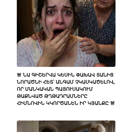
🚨 ՆԱ ԳԻՇԵՐՎԱ ԿԵՍԻՆ ՓԱԽԱՎ ՏԱՆԻՑ
ՆՈՐԱԾՆԻ ՀԵՏ՝ ԱՆԳԱՄ ՉԿԱՍԿԱԾԵԼՈՎ,
ՈՐ ՄԱՆԿԱԿԱՆ ՊԱՅՈՒՍԱԿՈՒՄ
ԹԱՔՆՎԱԾ ԹՂԹԱԴՐԱՄՆԵՐԸ
ՀԻՄՆՈՎԻՆ ԿԿՈՐԾԱՆԵՆ ԻՐ ԿՅԱՆՔԸ 🚨