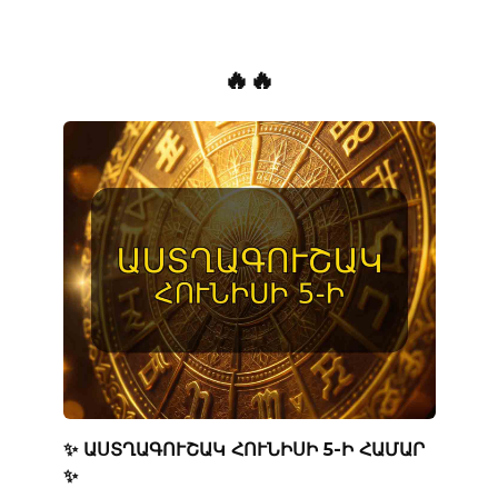
🔥🔥
✨ ԱՍՏՂԱԳՈՒՇԱԿ ՀՈՒՆԻՍԻ 5-Ի ՀԱՄԱՐ
✨