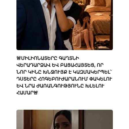
🚨ՄԻԼԻՈՆԱՏԵՐԸ ԳԱՂՏՆԻ
ՎԵՐԱԴԱՐՁԱՎ ԵՎ ԲԱՑԱՀԱՅՏԵՑ, ՈՐ
ՆՈՐ ԿԻՆԸ ԽՆՋՈՒՅՔ Է ԿԱԶՄԱԿԵՐՊԵԼ՝
ԴՍՏԵՐԸ ՀՈԳԵԲՈՒԺԱՐԱՆՈՒՄ ՓԱԿԵԼՈՒ
ԵՎ ՆՐԱ ԺԱՌԱՆԳՈՒԹՅՈՒՆԸ ԽԼԵԼՈՒ
ՀԱՄԱՐ🚨