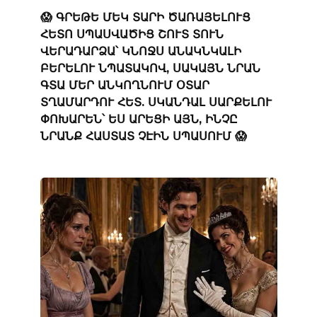
😱 ԳՐԵԹԵ ՄԵԿ ՏԱՐԻ ԾԱՌԱՅԵԼՈՒՑ
ՀԵՏՈ ՍՊԱՍՎԱԾԻՑ ՇՈՒՏ ՏՈՒՆ
ՎԵՐԱԴԱՐՁԱ՝ ԿՆՈՋՍ ԱՆԱԿՆԿԱԼԻ
ԲԵՐԵԼՈՒ ՆՊԱՏԱԿՈՎ, ՍԱԿԱՅՆ ՆՐԱՆ
ԳՏԱ ՄԵՐ ԱՆԿՈՂՆՈՒՄ ՕՏԱՐ
ՏՂԱՄԱՐԴՈՒ ՀԵՏ. ՍԿԱՆԴԱԼ ՍԱՐՔԵԼՈՒ
ՓՈԽԱՐԵՆ՝ ԵՍ ԱՐԵՑԻ ԱՅՆ, ԻՆՉԸ
ՆՐԱՆՔ ՀԱՍՏԱՏ ՉԷԻՆ ՍՊԱՍՈՒՄ 😱