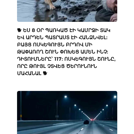
🐕 ԵՍ 8 ՕՐ ՊԱՌԿԱԾ ԷԻ ԿԱՄՐՋԻ ՏԱԿ
ԵՎ ԱՐԴԵՆ ՊԱՏՐԱՍՏ ԷԻ ՀԱՆՁՆՎԵԼ:
ԲԱՅՑ ՈՍԿԵԳՈՒՅՆ ԲՐԴՈՎ ՄԻ
ԹԱՓԱՌՈՂ ՇՈՒՆ ՓՈԽԵՑ ԱՄԵՆ ԻՆՉ:
ԴԻՏՈՒՄՆԵՐԸ՝ 117: ՈՍԿԵԳՈՒՅՆ ՇՈՒՆԸ,
ՈՐԸ ԹՈՒՅԼ ՉՏՎԵՑ ԾԵՐՈՒՆՈՒՆ
ՄԱՀԱՆԱԼ 🐕