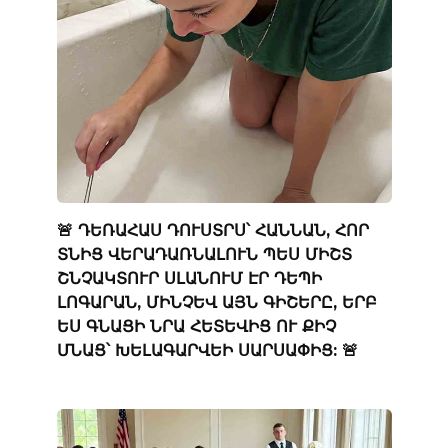
🚨 ԴԵՌԱՀԱՍ ԴՈՒՍՏՐՍ՝ ՀԱՆՆԱՆ, ՀՈՐ
ՏՆԻՑ ՎԵՐԱԴԱՌՆԱԼՈՒՆ ՊԵՍ ՄԻՇՏ
ՇՆՉԱԿՏՈՒՐ ՍԼԱՆՈՒՄ ԷՐ ԴԵՊԻ
ԼՈԳԱՐԱՆ, ՄԻՆՉԵՎ ԱՅՆ ԳԻՇԵՐԸ, ԵՐԲ
ԵՍ ԳՆԱՑԻ ՆՐԱ ՀԵՏԵՎԻՑ ՈՒ ՔԻՉ
ՄՆԱՑ՝ ԽԵԼԱԳԱՐՎԵԻ ՍԱՐՍԱՓԻՑ: 🚨