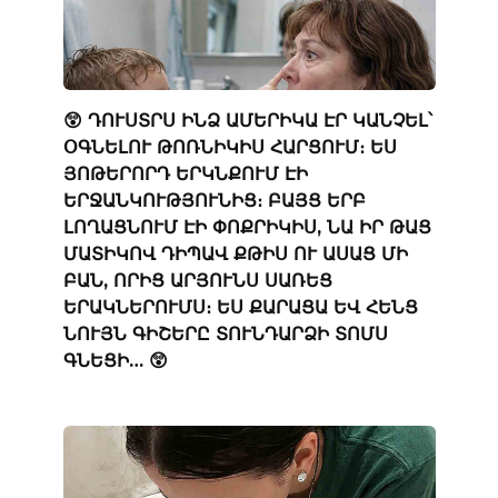
😲 ԴՈՒՍՏՐՍ ԻՆՁ ԱՄԵՐԻԿԱ ԷՐ ԿԱՆՉԵԼ՝
ՕԳՆԵԼՈՒ ԹՈՌՆԻԿԻՍ ՀԱՐՑՈՒՄ։ ԵՍ
ՅՈԹԵՐՈՐԴ ԵՐԿՆՔՈՒՄ ԷԻ
ԵՐՋԱՆԿՈՒԹՅՈՒՆԻՑ։ ԲԱՅՑ ԵՐԲ
ԼՈՂԱՑՆՈՒՄ ԷԻ ՓՈՔՐԻԿԻՍ, ՆԱ ԻՐ ԹԱՑ
ՄԱՏԻԿՈՎ ԴԻՊԱՎ ՔԹԻՍ ՈՒ ԱՍԱՑ ՄԻ
ԲԱՆ, ՈՐԻՑ ԱՐՅՈՒՆՍ ՍԱՌԵՑ
ԵՐԱԿՆԵՐՈՒՄՍ։ ԵՍ ՔԱՐԱՑԱ ԵՎ ՀԵՆՑ
ՆՈՒՅՆ ԳԻՇԵՐԸ ՏՈՒՆԴԱՐՁԻ ՏՈՄՍ
ԳՆԵՑԻ… 😲