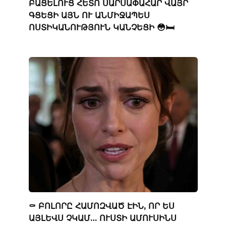
ԲԱՑԵԼՈՒՑ ՀԵՏՈ ՍԱՐՍԱՓԱՀԱՐ ՎԱՅՐ
ԳՑԵՑԻ ԱՅՆ ՈՒ ԱՆՄԻՋԱՊԵՍ
ՈՍՏԻԿԱՆՈՒԹՅՈՒՆ ԿԱՆՉԵՑԻ 😳🛏️
⚰️ ԲՈԼՈՐԸ ՀԱՄՈԶՎԱԾ ԷԻՆ, ՈՐ ԵՍ
ԱՅԼԵՎՍ ՉԿԱՄ… ՈՒՍՏԻ ԱՄՈՒՍԻՆՍ