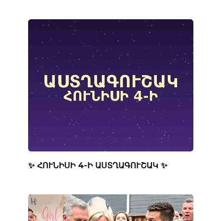
✨ ՀՈՒՆԻՍԻ 4-Ի ԱՍՏՂԱԳՈՒՇԱԿ ✨