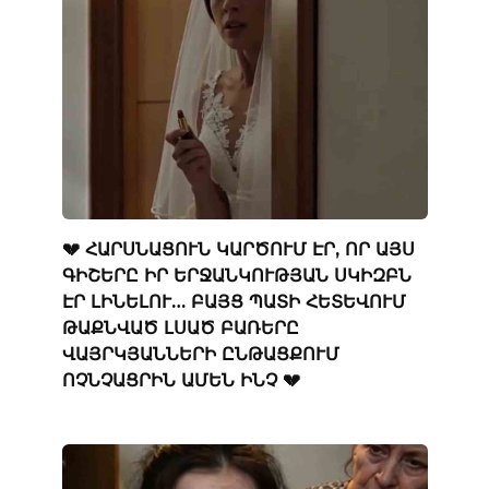
💔 ՀԱՐՍՆԱՑՈՒՆ ԿԱՐԾՈՒՄ ԷՐ, ՈՐ ԱՅՍ
ԳԻՇԵՐԸ ԻՐ ԵՐՋԱՆԿՈՒԹՅԱՆ ՍԿԻԶԲՆ
ԷՐ ԼԻՆԵԼՈՒ… ԲԱՅՑ ՊԱՏԻ ՀԵՏԵՎՈՒՄ
ԹԱՔՆՎԱԾ ԼՍԱԾ ԲԱՌԵՐԸ
ՎԱՅՐԿՅԱՆՆԵՐԻ ԸՆԹԱՑՔՈՒՄ
ՈՉՆՉԱՑՐԻՆ ԱՄԵՆ ԻՆՉ 💔