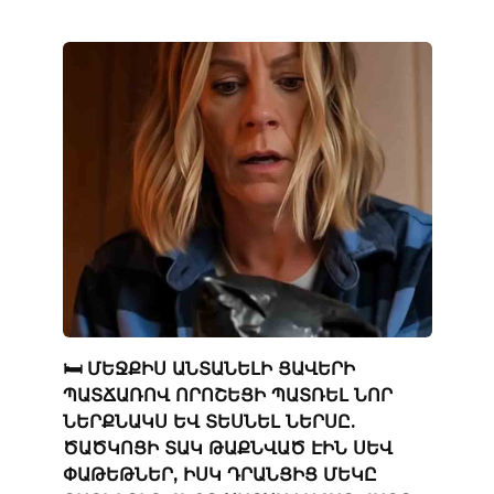
🛏️ ՄԵՋՔԻՍ ԱՆՏԱՆԵԼԻ ՑԱՎԵՐԻ
ՊԱՏՃԱՌՈՎ ՈՐՈՇԵՑԻ ՊԱՏՌԵԼ ՆՈՐ
ՆԵՐՔՆԱԿՍ ԵՎ ՏԵՍՆԵԼ ՆԵՐՍԸ.
ԾԱԾԿՈՑԻ ՏԱԿ ԹԱՔՆՎԱԾ ԷԻՆ ՍԵՎ
ՓԱԹԵԹՆԵՐ, ԻՍԿ ԴՐԱՆՑԻՑ ՄԵԿԸ