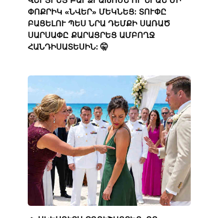
ՎԵՐՑՐԵՑ ԲԱՐՁՐԱԽՈՍՆ ՈՒ ՆՐԱՆ ՄԻ
ՓՈՔՐԻԿ «ՆՎԵՐ» ՄԵԿՆԵՑ: ՏՈՒՓԸ
ԲԱՑԵԼՈՒ ՊԵՍ ՆՐԱ ԴԵՄՔԻ ՍԱՌԱԾ
ՍԱՐՍԱՓԸ ՔԱՐԱՑՐԵՑ ԱՄԲՈՂՋ
ՀԱՆԴԻՍԱՏԵՍԻՆ: 🤫