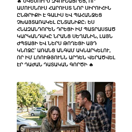
🔥 ՍԿԵՍՈՒՐՍ ԶԳՈՒՇԱՑՐԵՑ, ՈՐ
ԱՄՈՒՍՆՈՒՍ ՀԱՐՈՒՍՏ ՆՈՐ ՍԻՐՈՒՀԻՆ
ԸՆԹՐԻՔԻ Է ԳԱԼԻՍ ԵՎ ՊԱՀԱՆՋԵՑ
ՉԽԱՅՏԱՌԱԿԵԼ ԸՆՏԱՆԻՔԸ։ ԵՍ
ՀՆԱԶԱՆԴՈՐԵՆ ԴՐԵՑԻ ԻՄ ՊԱՏՐԱՍՏԱԾ
ԿԱՐԿԱՆԴԱԿԸ ՆՐԱՆՑ ՍԵՂԱՆԻՆ, ԼԱՅՆ
ԺՊՏԱՑԻ ԵՎ ՆԵՐՍ ԹՈՂԵՑԻ ԱՅԴ
ԿՆՈՋԸ՝ ԱՌԱՆՑ ԱՆԳԱՄ ԱԿՆԱՐԿԵԼՈՒ,
ՈՐ ԻՄ ԼՌՈՒԹՅՈՒՆՆ ԱՐԴԵՆ ՎԵՐԱԾՎԵԼ
ԷՐ ԴԱԺԱՆ ԴԱՏԱԿԱՆ ԳՈՐԾԻ 🔥