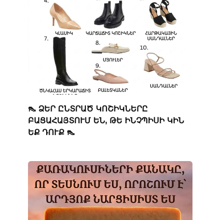
👠 ՁԵՐ ԸՆՏՐԱԾ ԿՈՇԻԿՆԵՐԸ
ԲԱՑԱՀԱՅՏՈՒՄ ԵՆ, ԹԵ ԻՆՉՊԻՍԻ ԿԻՆ
ԵՔ ԴՈՒՔ 👠