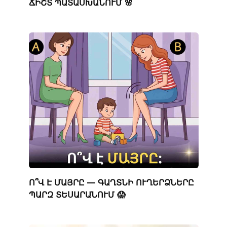
ՃԻՇՏ ՊԱՏԱՍԽԱՆՈՒՄ 🌸
Ո՞Վ Է ՄԱՅՐԸ — ԳԱՂՏՆԻ ՈՒՂԵՐՁՆԵՐԸ
ՊԱՐԶ ՏԵՍԱՐԱՆՈՒՄ 😱