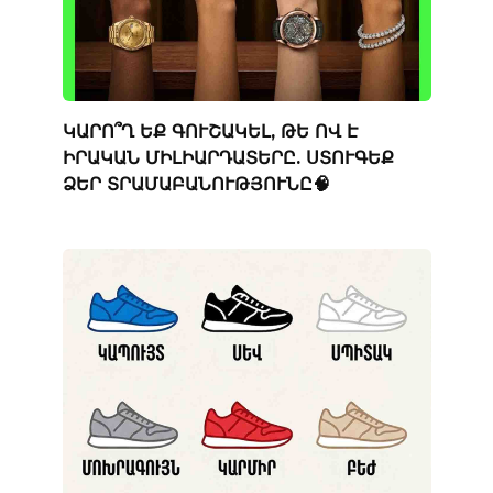
ԿԱՐՈ՞Ղ ԵՔ ԳՈՒՇԱԿԵԼ, ԹԵ ՈՎ Է
ԻՐԱԿԱՆ ՄԻԼԻԱՐԴԱՏԵՐԸ. ՍՏՈՒԳԵՔ
ՁԵՐ ՏՐԱՄԱԲԱՆՈՒԹՅՈՒՆԸ🧠