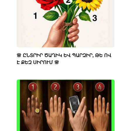
🌸 ԸՆՏՐԻՐ ԾԱՂԻԿ ԵՎ ՊԱՐԶԻՐ, ԹԵ ՈՎ
Է ՔԵԶ ՍԻՐՈՒՄ 🌸