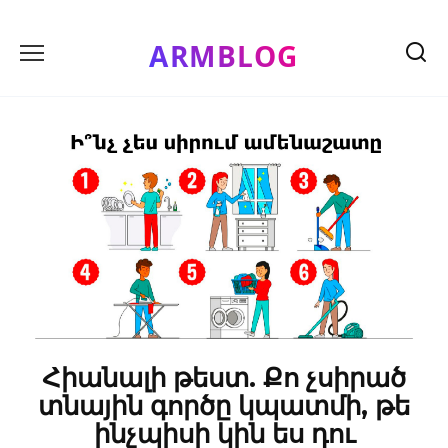
Skip
to
ARMBLOG
content
Հիանալի թեստ. Քո չսիրած
տնային գործը կպատմի, թե
ինչպիսի կին ես դու