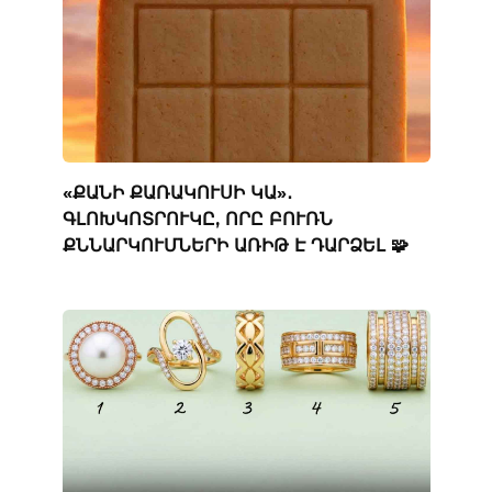
«ՔԱՆԻ ՔԱՌԱԿՈՒՍԻ ԿԱ»․
ԳԼՈԽԿՈՏՐՈՒԿԸ, ՈՐԸ ԲՈՒՌՆ
ՔՆՆԱՐԿՈՒՄՆԵՐԻ ԱՌԻԹ Է ԴԱՐՁԵԼ 🧩