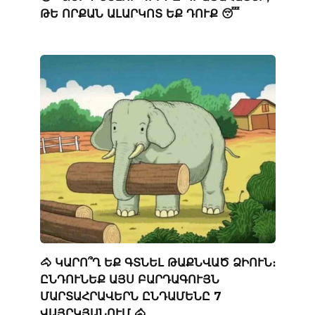
ԹԵ ՈՐՔԱՆ ԱԼԱՐԿՈՏ ԵՔ ԴՈՒՔ 😴
🐴 ԿԱՐՈ՞Ղ ԵՔ ԳՏՆԵԼ ԹԱՔՆՎԱԾ ՁԻՈՒՆ։
ԸՆԴՈՒՆԵՔ ԱՅՍ ԲԱՐԴԱԳՈՒՅՆ
ՄԱՐՏԱՀՐԱՎԵՐՆ ԸՆԴԱՄԵՆԸ 7
ՎԱՅՐԿՅԱՆՈՒՄ 🐴