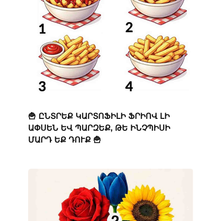
🍟 ԸՆՏՐԵՔ ԿԱՐՏՈՖԻԼԻ ՖՐԻՈՎ ԼԻ
ԱՓՍԵՆ ԵՎ ՊԱՐԶԵՔ, ԹԵ ԻՆՉՊԻՍԻ
ՄԱՐԴ ԵՔ ԴՈՒՔ 🍟