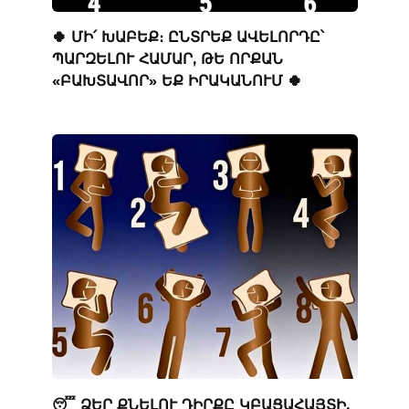
🍀 ՄԻ՛ ԽԱԲԵՔ։ ԸՆՏՐԵՔ ԱՎԵԼՈՐԴԸ՝
ՊԱՐԶԵԼՈՒ ՀԱՄԱՐ, ԹԵ ՈՐՔԱՆ
«ԲԱԽՏԱՎՈՐ» ԵՔ ԻՐԱԿԱՆՈՒՄ 🍀
😴 ՁԵՐ ՔՆԵԼՈՒ ԴԻՐՔԸ ԿԲԱՑԱՀԱՅՏԻ,