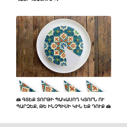
🍰 ԳՏԵՔ ՏՈՐԹԻ ՊԱԿԱՍՈՂ ԿՏՈՐՆ ՈՒ
ՊԱՐԶԵՔ, ԹԵ ԻՆՉՊԻՍԻ ԿԻՆ ԵՔ ԴՈՒՔ 🍰