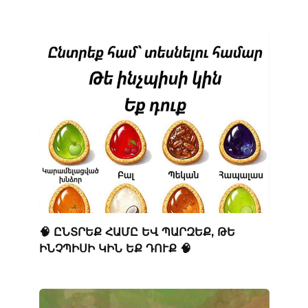
🧠 ԸՆՏՐԵՔ ՀԱՄԸ ԵՎ ՊԱՐԶԵՔ, ԹԵ
ԻՆՉՊԻՍԻ ԿԻՆ ԵՔ ԴՈՒՔ 🧠