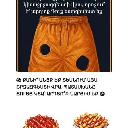
😱 ՔԱՆԻ՞ ԱՆՑՔ ԵՔ ՏԵՍՆՈՒՄ ԱՅՍ
ՇՐԶԱԶԳԵՍՏԻ ՎՐԱ. ՊԱՏԱՍԽԱՆԸ
ՑՈՒՅՑ ԿՏԱ՝ ԱՐԴՅՈ՞Ք ՆԱՐՑԻՍ ԵՔ 😱