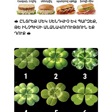
🥪 ԸՆՏՐԵՔ ՄԵԿ ՍԵՆԴՎԻՉ ԵՎ ՊԱՐԶԵՔ,
ԹԵ ԻՆՉՊԻՍԻ ԱՆՁՆԱՎՈՐՈՒԹՅՈՒՆ ԵՔ
ԴՈՒՔ 🥪