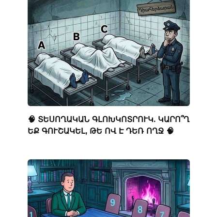
🧠 ՏԵՍՈՂԱԿԱՆ ԳԼՈԽԿՈՏՐՈՒԿ. ԿԱՐՈ՞Ղ
ԵՔ ԳՈՒՇԱԿԵԼ, ԹԵ ՈՎ Է ԴԵՌ ՈՂՋ 🧠