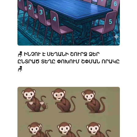
🪑 ԻՆՉՈՒ Է ՍԵՂԱՆԻ ՇՈՒՐՋ ՁԵՐ
ԸՆՏՐԱԾ ՏԵՂԸ ՓՈԽՈՒՄ ՇՓՄԱՆ ՈՐԱԿԸ
🪑