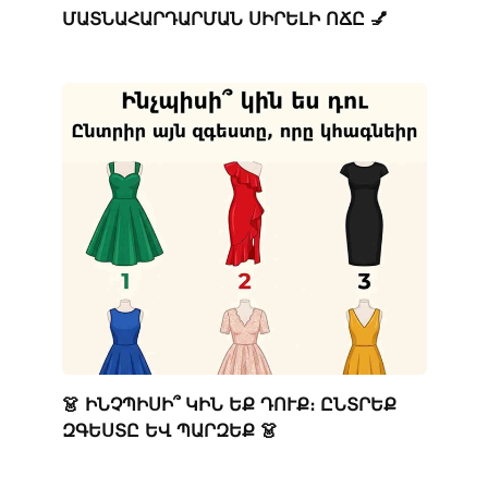
ՄԱՏՆԱՀԱՐԴԱՐՄԱՆ ՍԻՐԵԼԻ ՈՃԸ 💅
👗 ԻՆՉՊԻՍԻ՞ ԿԻՆ ԵՔ ԴՈՒՔ։ ԸՆՏՐԵՔ
ԶԳԵՍՏԸ ԵՎ ՊԱՐԶԵՔ 👗