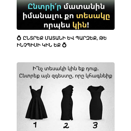
💍 ԸՆՏՐԵՔ ՄԱՏԱՆԻ ԵՎ ՊԱՐԶԵՔ, ԹԵ
ԻՆՉՊԻՍԻ ԿԻՆ ԵՔ 💍