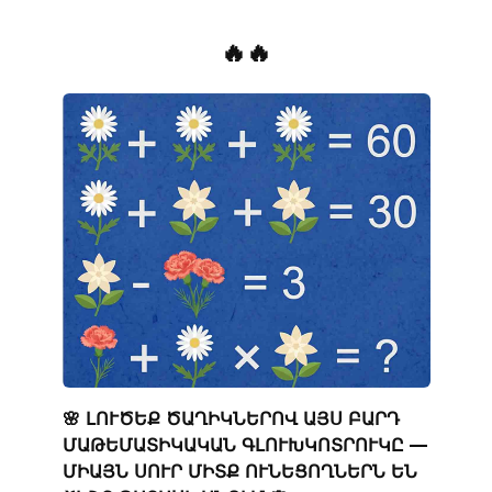
🔥🔥
🌸 ԼՈՒԾԵՔ ԾԱՂԻԿՆԵՐՈՎ ԱՅՍ ԲԱՐԴ
ՄԱԹԵՄԱՏԻԿԱԿԱՆ ԳԼՈՒԽԿՈՏՐՈՒԿԸ —
ՄԻԱՅՆ ՍՈՒՐ ՄԻՏՔ ՈՒՆԵՑՈՂՆԵՐՆ ԵՆ