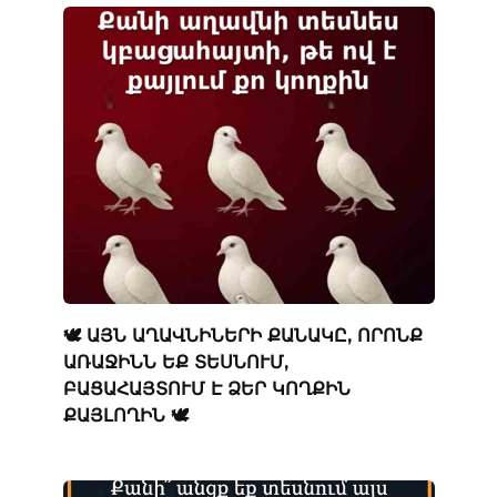
🕊️ ԱՅՆ ԱՂԱՎՆԻՆԵՐԻ ՔԱՆԱԿԸ, ՈՐՈՆՔ
ԱՌԱՋԻՆՆ ԵՔ ՏԵՍՆՈՒՄ,
ԲԱՑԱՀԱՅՏՈՒՄ Է ՁԵՐ ԿՈՂՔԻՆ
ՔԱՅԼՈՂԻՆ 🕊️