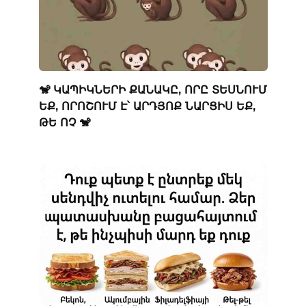
🐒 ԿԱՊԻԿՆԵՐԻ ՔԱՆԱԿԸ, ՈՐԸ ՏԵՍՆՈՒՄ
ԵՔ, ՈՐՈՇՈՒՄ Է՝ ԱՐԴՅՈՔ ՆԱՐՑԻՍ ԵՔ,
ԹԵ ՈՉ 🐒