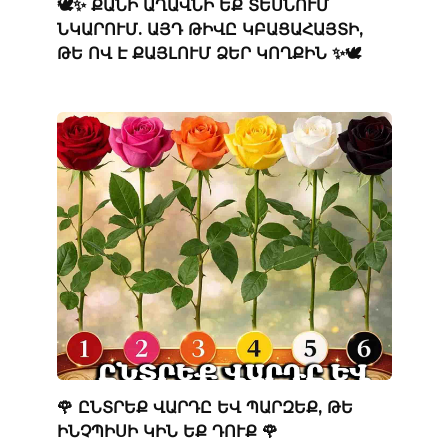
🕊️✨ ՔԱՆԻ ԱՂԱՎՆԻ ԵՔ ՏԵՍՆՈՒՄ
ՆԿԱՐՈՒՄ. ԱՅԴ ԹԻՎԸ ԿԲԱՑԱՀԱՅՏԻ,
ԹԵ ՈՎ Է ՔԱՅԼՈՒՄ ՁԵՐ ԿՈՂՔԻՆ ✨🕊️
🌹 ԸՆՏՐԵՔ ՎԱՐԴԸ ԵՎ ՊԱՐԶԵՔ, ԹԵ
ԻՆՉՊԻՍԻ ԿԻՆ ԵՔ ԴՈՒՔ 🌹