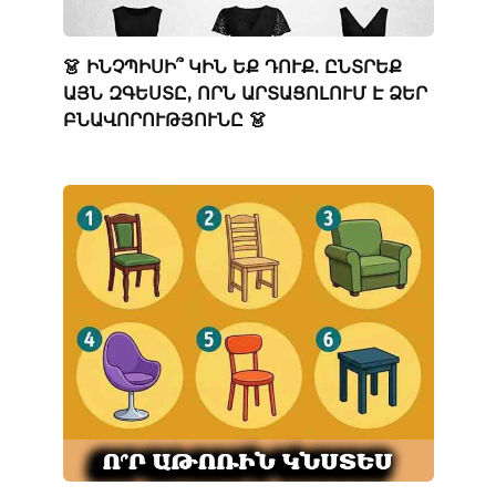
👗 ԻՆՉՊԻՍԻ՞ ԿԻՆ ԵՔ ԴՈՒՔ. ԸՆՏՐԵՔ
ԱՅՆ ԶԳԵՍՏԸ, ՈՐՆ ԱՐՏԱՑՈԼՈՒՄ Է ՁԵՐ
ԲՆԱՎՈՐՈՒԹՅՈՒՆԸ 👗