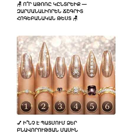
🪑 Ո՞Ր ԱԹՈՌԸ ԿԸՆՏՐԵԻՔ —
ԶԱՐՄԱՆԱԼԻՈՐԵՆ ՃՇԳՐԻՏ
ՀՈԳԵԲԱՆԱԿԱՆ ԹԵՍՏ 🪑
💅 Ի՞ՆՉ Է ՊԱՏՄՈՒՄ ՁԵՐ
ԲՆԱՎՈՐՈՒԹՅԱՆ ՄԱՍԻՆ