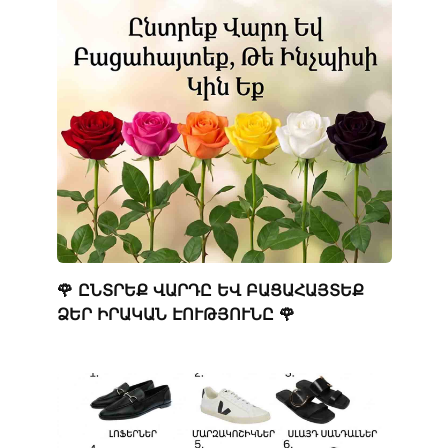
🌹 ԸՆՏՐԵՔ ՎԱՐԴԸ ԵՎ ԲԱՑԱՀԱՅՏԵՔ
ՁԵՐ ԻՐԱԿԱՆ ԷՈՒԹՅՈՒՆԸ 🌹