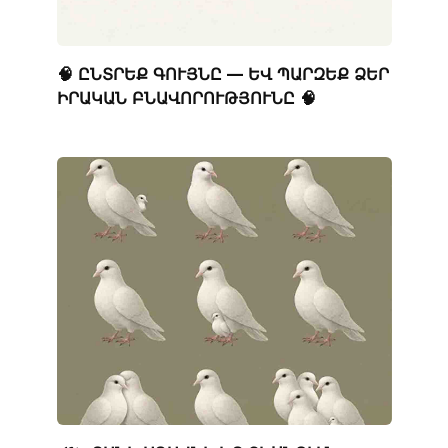
🧠 ԸՆՏՐԵՔ ԳՈՒՅՆԸ — ԵՎ ՊԱՐԶԵՔ ՁԵՐ
ԻՐԱԿԱՆ ԲՆԱՎՈՐՈՒԹՅՈՒՆԸ 🧠