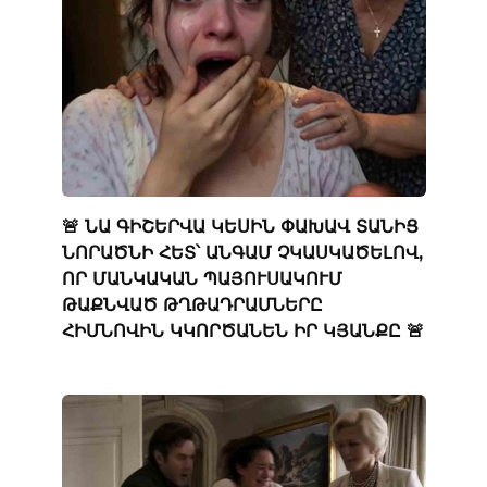
🚨 ՆԱ ԳԻՇԵՐՎԱ ԿԵՍԻՆ ՓԱԽԱՎ ՏԱՆԻՑ
ՆՈՐԱԾՆԻ ՀԵՏ՝ ԱՆԳԱՄ ՉԿԱՍԿԱԾԵԼՈՎ,
ՈՐ ՄԱՆԿԱԿԱՆ ՊԱՅՈՒՍԱԿՈՒՄ
ԹԱՔՆՎԱԾ ԹՂԹԱԴՐԱՄՆԵՐԸ
ՀԻՄՆՈՎԻՆ ԿԿՈՐԾԱՆԵՆ ԻՐ ԿՅԱՆՔԸ 🚨