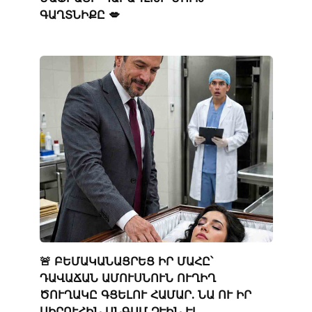
ԳԱՂՏՆԻՔԸ 💋
🚨 ԲԵՄԱԿԱՆԱՑՐԵՑ ԻՐ ՄԱՀԸ՝
ԴԱՎԱՃԱՆ ԱՄՈՒՍՆՈՒՆ ՈՒՂԻՂ
ԾՈՒՂԱԿԸ ԳՑԵԼՈՒ ՀԱՄԱՐ. ՆԱ ՈՒ ԻՐ
ՍԻՐՈՒՀԻՆ ԱՆԳԱՄ ՉԷԻՆ ԷԼ