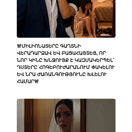
🚨ՄԻԼԻՈՆԱՏԵՐԸ ԳԱՂՏՆԻ
ՎԵՐԱԴԱՐՁԱՎ ԵՎ ԲԱՑԱՀԱՅՏԵՑ, ՈՐ
ՆՈՐ ԿԻՆԸ ԽՆՋՈՒՅՔ Է ԿԱԶՄԱԿԵՐՊԵԼ՝
ԴՍՏԵՐԸ ՀՈԳԵԲՈՒԺԱՐԱՆՈՒՄ ՓԱԿԵԼՈՒ
ԵՎ ՆՐԱ ԺԱՌԱՆԳՈՒԹՅՈՒՆԸ ԽԼԵԼՈՒ
ՀԱՄԱՐ🚨