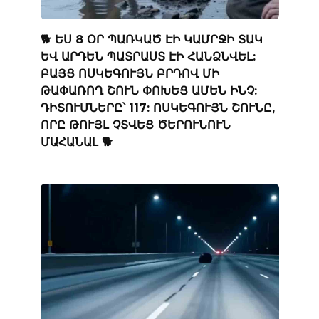
🐕 ԵՍ 8 ՕՐ ՊԱՌԿԱԾ ԷԻ ԿԱՄՐՋԻ ՏԱԿ
ԵՎ ԱՐԴԵՆ ՊԱՏՐԱՍՏ ԷԻ ՀԱՆՁՆՎԵԼ:
ԲԱՅՑ ՈՍԿԵԳՈՒՅՆ ԲՐԴՈՎ ՄԻ
ԹԱՓԱՌՈՂ ՇՈՒՆ ՓՈԽԵՑ ԱՄԵՆ ԻՆՉ:
ԴԻՏՈՒՄՆԵՐԸ՝ 117: ՈՍԿԵԳՈՒՅՆ ՇՈՒՆԸ,
ՈՐԸ ԹՈՒՅԼ ՉՏՎԵՑ ԾԵՐՈՒՆՈՒՆ
ՄԱՀԱՆԱԼ 🐕