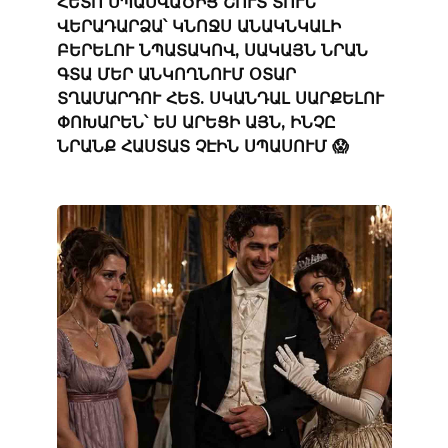
ՀԵՏՈ ՍՊԱՍՎԱԾԻՑ ՇՈՒՏ ՏՈՒՆ
ՎԵՐԱԴԱՐՁԱ՝ ԿՆՈՋՍ ԱՆԱԿՆԿԱԼԻ
ԲԵՐԵԼՈՒ ՆՊԱՏԱԿՈՎ, ՍԱԿԱՅՆ ՆՐԱՆ
ԳՏԱ ՄԵՐ ԱՆԿՈՂՆՈՒՄ ՕՏԱՐ
ՏՂԱՄԱՐԴՈՒ ՀԵՏ. ՍԿԱՆԴԱԼ ՍԱՐՔԵԼՈՒ
ՓՈԽԱՐԵՆ՝ ԵՍ ԱՐԵՑԻ ԱՅՆ, ԻՆՉԸ
ՆՐԱՆՔ ՀԱՍՏԱՏ ՉԷԻՆ ՍՊԱՍՈՒՄ 😱