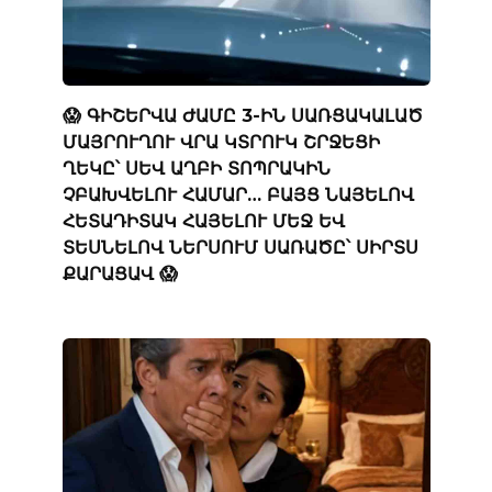
😱 ԳԻՇԵՐՎԱ ԺԱՄԸ 3-ԻՆ ՍԱՌՑԱԿԱԼԱԾ
ՄԱՅՐՈՒՂՈՒ ՎՐԱ ԿՏՐՈՒԿ ՇՐՋԵՑԻ
ՂԵԿԸ՝ ՍԵՎ ԱՂԲԻ ՏՈՊՐԱԿԻՆ
ՉԲԱԽՎԵԼՈՒ ՀԱՄԱՐ… ԲԱՅՑ ՆԱՅԵԼՈՎ
ՀԵՏԱԴԻՏԱԿ ՀԱՅԵԼՈՒ ՄԵՋ ԵՎ
ՏԵՍՆԵԼՈՎ ՆԵՐՍՈՒՄ ՍԱՌԱԾԸ՝ ՍԻՐՏՍ
ՔԱՐԱՑԱՎ 😱