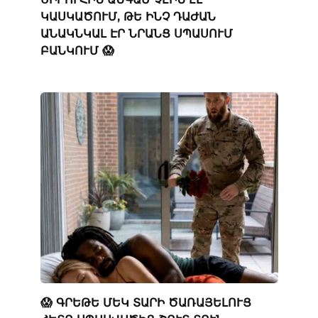
ԿԱՍԿԱԾՈՒՄ, ԹԵ ԻՆՉ ԴԱԺԱՆ
ԱՆԱԿՆԿԱԼ ԷՐ ՆՐԱՆՑ ՍՊԱՍՈՒՄ
ԲԱՆԿՈՒՄ 😱
😱 ԳՐԵԹԵ ՄԵԿ ՏԱՐԻ ԾԱՌԱՅԵԼՈՒՑ