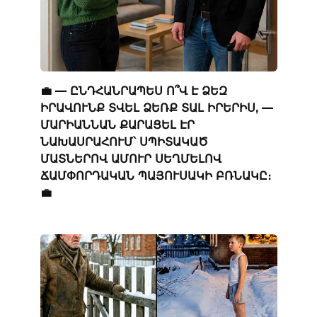
💼 — ԸՆԴՀԱՆՐԱՊԵՍ Ո՞Վ Է ՁԵԶ
ԻՐԱՎՈՒՆՔ ՏՎԵԼ ՁԵՌՔ ՏԱԼ ԻՐԵՐԻՍ, —
ՄԱՐԻԱՆՆԱՆ ՔԱՐԱՑԵԼ ԷՐ
ՆԱԽԱՍՐԱՀՈՒՄ՝ ՍՊԻՏԱԿԱԾ
ՄԱՏՆԵՐՈՎ ԱՄՈՒՐ ՍԵՂՄԵԼՈՎ
ՃԱՄՓՈՐԴԱԿԱՆ ՊԱՅՈՒՍԱԿԻ ԲՌՆԱԿԸ։
💼