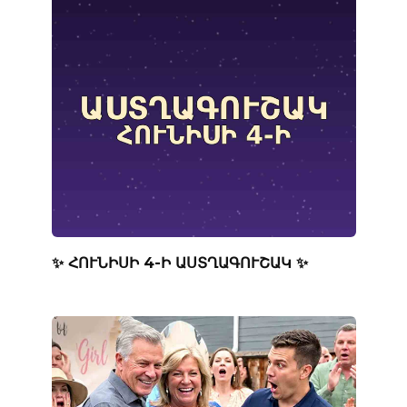
✨ ՀՈՒՆԻՍԻ 4-Ի ԱՍՏՂԱԳՈՒՇԱԿ ✨