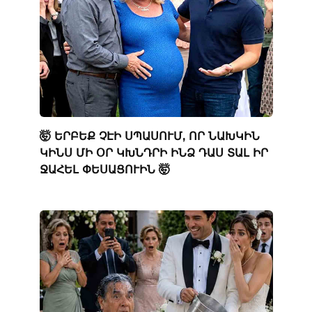
🤯 ԵՐԲԵՔ ՉԷԻ ՍՊԱՍՈՒՄ, ՈՐ ՆԱԽԿԻՆ
ԿԻՆՍ ՄԻ ՕՐ ԿԽՆԴՐԻ ԻՆՁ ԴԱՍ ՏԱԼ ԻՐ
ՋԱՀԵԼ ՓԵՍԱՑՈՒԻՆ 🤯