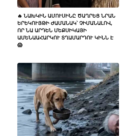
🔥 ՆԱԽԿԻՆ ԱՄՈՒՍԻՆԸ ԾԱՂՐԵՑ ՆՐԱՆ
ԵՐԵԿՈՒՅԹԻ ԺԱՄԱՆԱԿ՝ ՉԻՄԱՆԱԼՈՎ,
ՈՐ ՆԱ ԱՐԴԵՆ ՄԵՔՍԻԿԱՅԻ
ԱՄԵՆԱԱՀԱՐԿՈՒ ՏՂԱՄԱՐԴՈՒ ԿԻՆՆ Է
😱