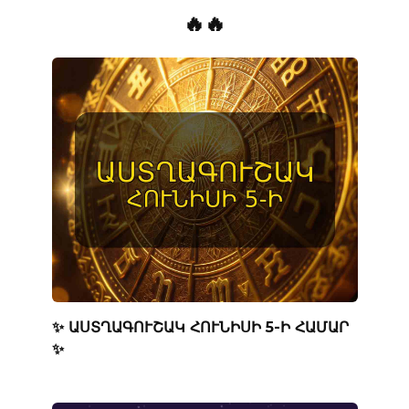
🔥🔥
✨ ԱՍՏՂԱԳՈՒՇԱԿ ՀՈՒՆԻՍԻ 5-Ի ՀԱՄԱՐ
✨