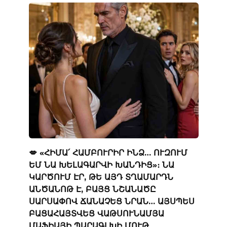
💋 «ՀԻՄԱ՛ ՀԱՄԲՈՒՐԻՐ ԻՆՁ… ՈՒԶՈՒՄ
ԵՄ ՆԱ ԽԵԼԱԳԱՐՎԻ ԽԱՆԴԻՑ»։ ՆԱ
ԿԱՐԾՈՒՄ ԷՐ, ԹԵ ԱՅԴ ՏՂԱՄԱՐԴՆ
ԱՆԾԱՆՈԹ Է, ԲԱՅՑ ՆՇԱՆԱԾԸ
ՍԱՐՍԱՓՈՎ ՃԱՆԱՉԵՑ ՆՐԱՆ… ԱՅՍՊԵՍ
ԲԱՑԱՀԱՅՏՎԵՑ ՎԱԹՍՈՒՆԱՄՅԱ
ՄԱՖԻԱՅԻ ՊԱՐԱԳԼԽԻ ՄՈՒԹ