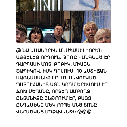
🥶 ՆԱ ԱՄԱՆՈՐԻՆ ԱՆՍՊԱՍԵԼԻՈՐԵՆ
ԱՅՑԵԼԵՑ ՈՐԴՈՒՆ. ԹՈՌԸ ԿԱՆԳՆԱԾ ԷՐ
ԴԱՐՊԱՍԻ ՄՈՏ՝ ԲՈԲԻԿ, ՄԻԱՅՆ
ՇԱՊԻԿՈՎ, ԻՍԿ ԴՐՍՈՒՄ -10 ԱՍՏԻՃԱՆ
ՍԱՌՆԱՄԱՆԻՔ ԷՐ. ԼՈՒՍԱՎՈՐՎԱԾ
ՊԱՏՈՒՀԱՆԻՑ ԱՅՆ ԿՈՂՄ ԵՐԵՎՈՒՄ ԷՐ
ՃՈԽ ՍԵՂԱՆԸ, ՈՐՏԵՂ ԱՄԲՈՂՋ
ԸՆՏԱՆԻՔԸ ԸՆԹՐՈՒՄ ԷՐ, ԲԱՅՑ
ԸՆԴԱՄԵՆԸ ՄԵԿ ՐՈՊԵ ԱՆՑ ՏՈՆԸ
ՎԵՐԱԾՎԵՑ ՄՂՁԱՎԱՆՋԻ 😲😲😲