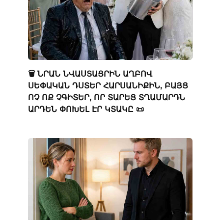
🗑️ ՆՐԱՆ ՆՎԱՍՏԱՑՐԻՆ ԱՂԲՈՎ
ՍԵՓԱԿԱՆ ԴՍՏԵՐ ՀԱՐՍԱՆԻՔԻՆ, ԲԱՅՑ
ՈՉ ՈՔ ՉԳԻՏԵՐ, ՈՐ ՏԱՐԵՑ ՏՂԱՄԱՐԴՆ
ԱՐԴԵՆ ՓՈԽԵԼ ԷՐ ԿՏԱԿԸ 📜