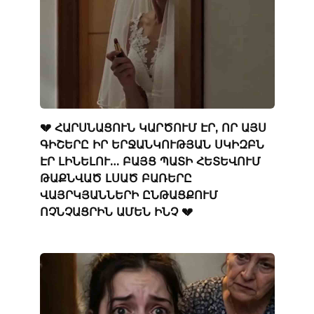
💔 ՀԱՐՍՆԱՑՈՒՆ ԿԱՐԾՈՒՄ ԷՐ, ՈՐ ԱՅՍ
ԳԻՇԵՐԸ ԻՐ ԵՐՋԱՆԿՈՒԹՅԱՆ ՍԿԻԶԲՆ
ԷՐ ԼԻՆԵԼՈՒ… ԲԱՅՑ ՊԱՏԻ ՀԵՏԵՎՈՒՄ
ԹԱՔՆՎԱԾ ԼՍԱԾ ԲԱՌԵՐԸ
ՎԱՅՐԿՅԱՆՆԵՐԻ ԸՆԹԱՑՔՈՒՄ
ՈՉՆՉԱՑՐԻՆ ԱՄԵՆ ԻՆՉ 💔