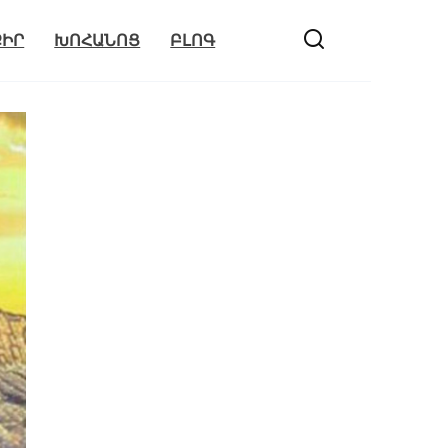
ՔԻՐ
ԽՈՀԱՆՈՑ
ԲԼՈԳ