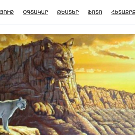
ՅՈՒԹ
ՕԳՏԱԿԱՐ
ԹԵՍՏԵՐ
ՖՈՏՈ
ՀԵՏԱՔՐ