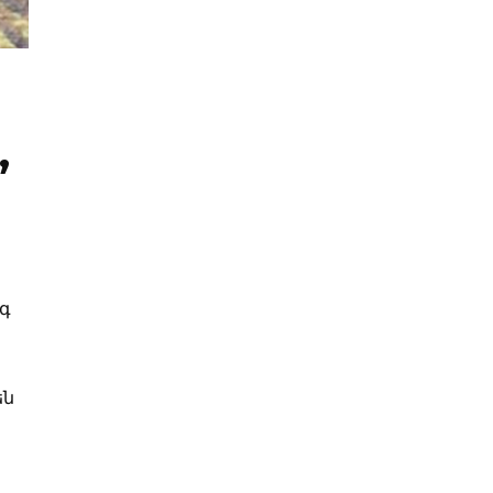
,
ագ
են