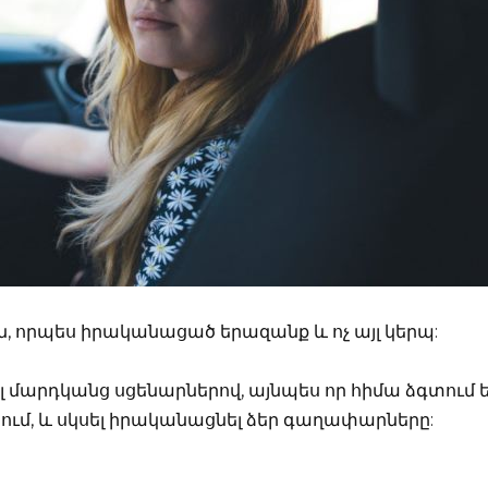
, որպես իրականացած երազանք և ոչ այլ կերպ:
յլ մարդկանց սցենարներով, այնպես որ հիմա ձգտում 
սիրում, և սկսել իրականացնել ձեր գաղափարները: