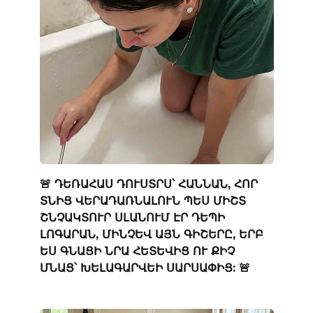
🚨 ԴԵՌԱՀԱՍ ԴՈՒՍՏՐՍ՝ ՀԱՆՆԱՆ, ՀՈՐ
ՏՆԻՑ ՎԵՐԱԴԱՌՆԱԼՈՒՆ ՊԵՍ ՄԻՇՏ
ՇՆՉԱԿՏՈՒՐ ՍԼԱՆՈՒՄ ԷՐ ԴԵՊԻ
ԼՈԳԱՐԱՆ, ՄԻՆՉԵՎ ԱՅՆ ԳԻՇԵՐԸ, ԵՐԲ
ԵՍ ԳՆԱՑԻ ՆՐԱ ՀԵՏԵՎԻՑ ՈՒ ՔԻՉ
ՄՆԱՑ՝ ԽԵԼԱԳԱՐՎԵԻ ՍԱՐՍԱՓԻՑ: 🚨