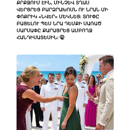
ՔՐՔՋՈՒՄ ԷԻՆ, ՄԻՆՉԵՎ ՏՂԱՍ
ՎԵՐՑՐԵՑ ԲԱՐՁՐԱԽՈՍՆ ՈՒ ՆՐԱՆ ՄԻ
ՓՈՔՐԻԿ «ՆՎԵՐ» ՄԵԿՆԵՑ: ՏՈՒՓԸ
ԲԱՑԵԼՈՒ ՊԵՍ ՆՐԱ ԴԵՄՔԻ ՍԱՌԱԾ
ՍԱՐՍԱՓԸ ՔԱՐԱՑՐԵՑ ԱՄԲՈՂՋ
ՀԱՆԴԻՍԱՏԵՍԻՆ: 🤫