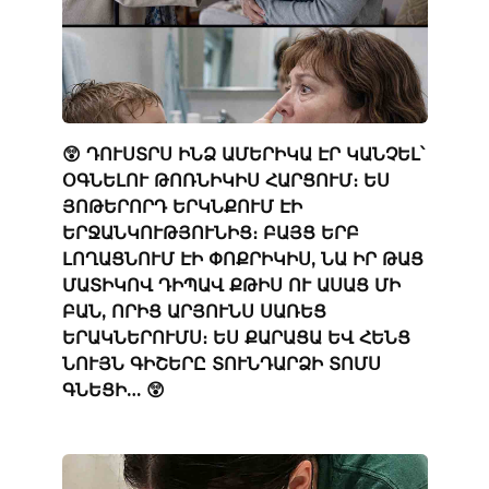
😲 ԴՈՒՍՏՐՍ ԻՆՁ ԱՄԵՐԻԿԱ ԷՐ ԿԱՆՉԵԼ՝
ՕԳՆԵԼՈՒ ԹՈՌՆԻԿԻՍ ՀԱՐՑՈՒՄ։ ԵՍ
ՅՈԹԵՐՈՐԴ ԵՐԿՆՔՈՒՄ ԷԻ
ԵՐՋԱՆԿՈՒԹՅՈՒՆԻՑ։ ԲԱՅՑ ԵՐԲ
ԼՈՂԱՑՆՈՒՄ ԷԻ ՓՈՔՐԻԿԻՍ, ՆԱ ԻՐ ԹԱՑ
ՄԱՏԻԿՈՎ ԴԻՊԱՎ ՔԹԻՍ ՈՒ ԱՍԱՑ ՄԻ
ԲԱՆ, ՈՐԻՑ ԱՐՅՈՒՆՍ ՍԱՌԵՑ
ԵՐԱԿՆԵՐՈՒՄՍ։ ԵՍ ՔԱՐԱՑԱ ԵՎ ՀԵՆՑ
ՆՈՒՅՆ ԳԻՇԵՐԸ ՏՈՒՆԴԱՐՁԻ ՏՈՄՍ
ԳՆԵՑԻ… 😲