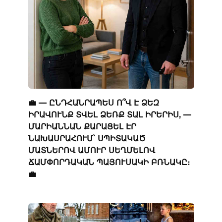
💼 — ԸՆԴՀԱՆՐԱՊԵՍ Ո՞Վ Է ՁԵԶ
ԻՐԱՎՈՒՆՔ ՏՎԵԼ ՁԵՌՔ ՏԱԼ ԻՐԵՐԻՍ, —
ՄԱՐԻԱՆՆԱՆ ՔԱՐԱՑԵԼ ԷՐ
ՆԱԽԱՍՐԱՀՈՒՄ՝ ՍՊԻՏԱԿԱԾ
ՄԱՏՆԵՐՈՎ ԱՄՈՒՐ ՍԵՂՄԵԼՈՎ
ՃԱՄՓՈՐԴԱԿԱՆ ՊԱՅՈՒՍԱԿԻ ԲՌՆԱԿԸ։
💼