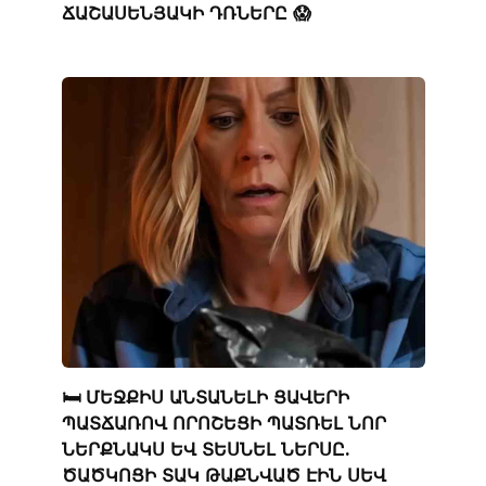
ՃԱՇԱՍԵՆՅԱԿԻ ԴՌՆԵՐԸ 😱
🛏️ ՄԵՋՔԻՍ ԱՆՏԱՆԵԼԻ ՑԱՎԵՐԻ
ՊԱՏՃԱՌՈՎ ՈՐՈՇԵՑԻ ՊԱՏՌԵԼ ՆՈՐ
ՆԵՐՔՆԱԿՍ ԵՎ ՏԵՍՆԵԼ ՆԵՐՍԸ.
ԾԱԾԿՈՑԻ ՏԱԿ ԹԱՔՆՎԱԾ ԷԻՆ ՍԵՎ