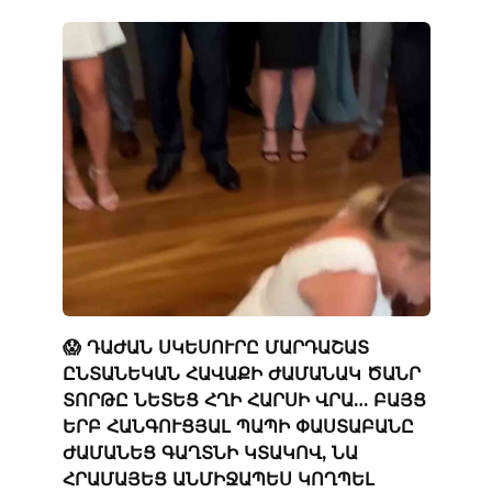
😱 ԴԱԺԱՆ ՍԿԵՍՈՒՐԸ ՄԱՐԴԱՇԱՏ
ԸՆՏԱՆԵԿԱՆ ՀԱՎԱՔԻ ԺԱՄԱՆԱԿ ԾԱՆՐ
ՏՈՐԹԸ ՆԵՏԵՑ ՀՂԻ ՀԱՐՍԻ ՎՐԱ… ԲԱՅՑ
ԵՐԲ ՀԱՆԳՈՒՑՅԱԼ ՊԱՊԻ ՓԱՍՏԱԲԱՆԸ
ԺԱՄԱՆԵՑ ԳԱՂՏՆԻ ԿՏԱԿՈՎ, ՆԱ
ՀՐԱՄԱՅԵՑ ԱՆՄԻՋԱՊԵՍ ԿՈՂՊԵԼ