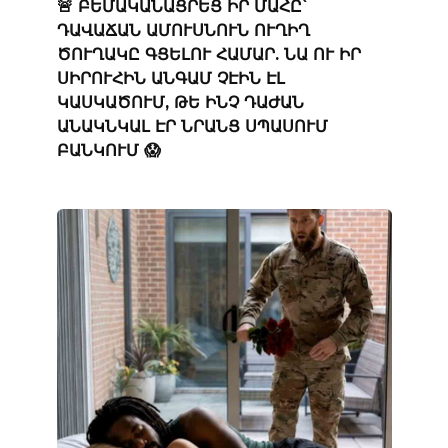
🚨 ԲԵՄԱԿԱՆԱՑՐԵՑ ԻՐ ՄԱՀԸ՝
ԴԱՎԱՃԱՆ ԱՄՈՒՍՆՈՒՆ ՈՒՂԻՂ
ԾՈՒՂԱԿԸ ԳՑԵԼՈՒ ՀԱՄԱՐ. ՆԱ ՈՒ ԻՐ
ՍԻՐՈՒՀԻՆ ԱՆԳԱՄ ՉԷԻՆ ԷԼ
ԿԱՍԿԱԾՈՒՄ, ԹԵ ԻՆՉ ԴԱԺԱՆ
ԱՆԱԿՆԿԱԼ ԷՐ ՆՐԱՆՑ ՍՊԱՍՈՒՄ
ԲԱՆԿՈՒՄ 😱