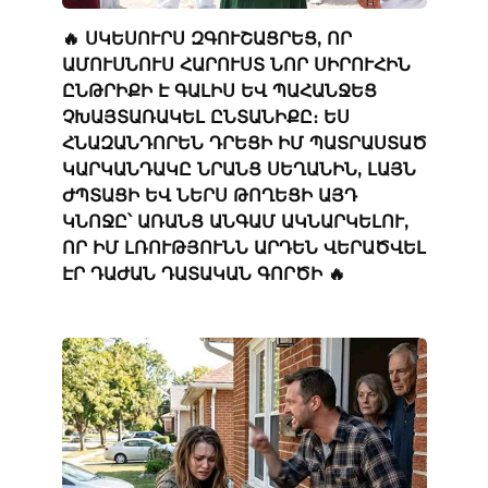
🔥 ՍԿԵՍՈՒՐՍ ԶԳՈՒՇԱՑՐԵՑ, ՈՐ
ԱՄՈՒՍՆՈՒՍ ՀԱՐՈՒՍՏ ՆՈՐ ՍԻՐՈՒՀԻՆ
ԸՆԹՐԻՔԻ Է ԳԱԼԻՍ ԵՎ ՊԱՀԱՆՋԵՑ
ՉԽԱՅՏԱՌԱԿԵԼ ԸՆՏԱՆԻՔԸ։ ԵՍ
ՀՆԱԶԱՆԴՈՐԵՆ ԴՐԵՑԻ ԻՄ ՊԱՏՐԱՍՏԱԾ
ԿԱՐԿԱՆԴԱԿԸ ՆՐԱՆՑ ՍԵՂԱՆԻՆ, ԼԱՅՆ
ԺՊՏԱՑԻ ԵՎ ՆԵՐՍ ԹՈՂԵՑԻ ԱՅԴ
ԿՆՈՋԸ՝ ԱՌԱՆՑ ԱՆԳԱՄ ԱԿՆԱՐԿԵԼՈՒ,
ՈՐ ԻՄ ԼՌՈՒԹՅՈՒՆՆ ԱՐԴԵՆ ՎԵՐԱԾՎԵԼ
ԷՐ ԴԱԺԱՆ ԴԱՏԱԿԱՆ ԳՈՐԾԻ 🔥