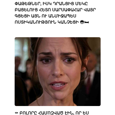
ՓԱԹԵԹՆԵՐ, ԻՍԿ ԴՐԱՆՑԻՑ ՄԵԿԸ
ԲԱՑԵԼՈՒՑ ՀԵՏՈ ՍԱՐՍԱՓԱՀԱՐ ՎԱՅՐ
ԳՑԵՑԻ ԱՅՆ ՈՒ ԱՆՄԻՋԱՊԵՍ
ՈՍՏԻԿԱՆՈՒԹՅՈՒՆ ԿԱՆՉԵՑԻ 😳🛏️
⚰️ ԲՈԼՈՐԸ ՀԱՄՈԶՎԱԾ ԷԻՆ, ՈՐ ԵՍ