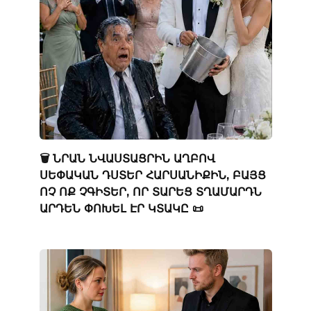
🗑️ ՆՐԱՆ ՆՎԱՍՏԱՑՐԻՆ ԱՂԲՈՎ
ՍԵՓԱԿԱՆ ԴՍՏԵՐ ՀԱՐՍԱՆԻՔԻՆ, ԲԱՅՑ
ՈՉ ՈՔ ՉԳԻՏԵՐ, ՈՐ ՏԱՐԵՑ ՏՂԱՄԱՐԴՆ
ԱՐԴԵՆ ՓՈԽԵԼ ԷՐ ԿՏԱԿԸ 📜