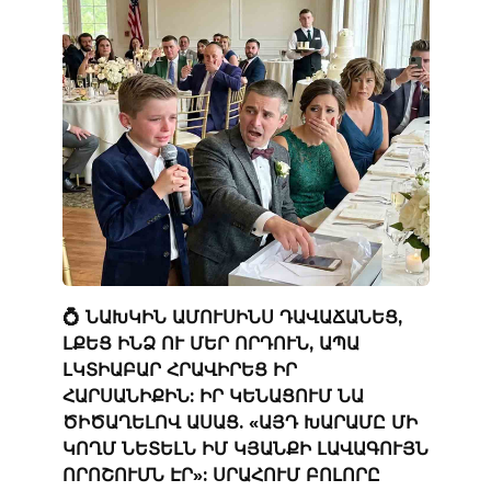
💍 ՆԱԽԿԻՆ ԱՄՈՒՍԻՆՍ ԴԱՎԱՃԱՆԵՑ,
ԼՔԵՑ ԻՆՁ ՈՒ ՄԵՐ ՈՐԴՈՒՆ, ԱՊԱ
ԼԿՏԻԱԲԱՐ ՀՐԱՎԻՐԵՑ ԻՐ
ՀԱՐՍԱՆԻՔԻՆ: ԻՐ ԿԵՆԱՑՈՒՄ ՆԱ
ԾԻԾԱՂԵԼՈՎ ԱՍԱՑ. «ԱՅԴ ԽԱՐԱՄԸ ՄԻ
ԿՈՂՄ ՆԵՏԵԼՆ ԻՄ ԿՅԱՆՔԻ ԼԱՎԱԳՈՒՅՆ
ՈՐՈՇՈՒՄՆ ԷՐ»: ՍՐԱՀՈՒՄ ԲՈԼՈՐԸ