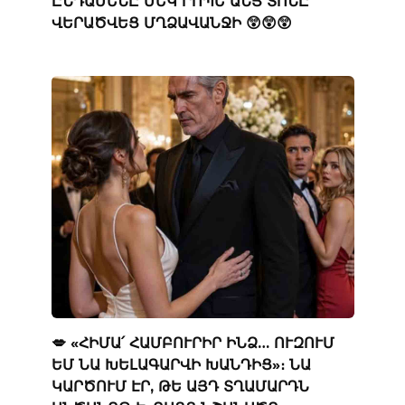
ԸՆԴԱՄԵՆԸ ՄԵԿ ՐՈՊԵ ԱՆՑ ՏՈՆԸ
ՎԵՐԱԾՎԵՑ ՄՂՁԱՎԱՆՋԻ 😲😲😲
💋 «ՀԻՄԱ՛ ՀԱՄԲՈՒՐԻՐ ԻՆՁ… ՈՒԶՈՒՄ
ԵՄ ՆԱ ԽԵԼԱԳԱՐՎԻ ԽԱՆԴԻՑ»։ ՆԱ
ԿԱՐԾՈՒՄ ԷՐ, ԹԵ ԱՅԴ ՏՂԱՄԱՐԴՆ