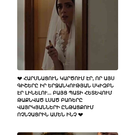
💔 ՀԱՐՍՆԱՑՈՒՆ ԿԱՐԾՈՒՄ ԷՐ, ՈՐ ԱՅՍ
ԳԻՇԵՐԸ ԻՐ ԵՐՋԱՆԿՈՒԹՅԱՆ ՍԿԻԶԲՆ
ԷՐ ԼԻՆԵԼՈՒ… ԲԱՅՑ ՊԱՏԻ ՀԵՏԵՎՈՒՄ
ԹԱՔՆՎԱԾ ԼՍԱԾ ԲԱՌԵՐԸ
ՎԱՅՐԿՅԱՆՆԵՐԻ ԸՆԹԱՑՔՈՒՄ
ՈՉՆՉԱՑՐԻՆ ԱՄԵՆ ԻՆՉ 💔