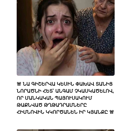
🚨 ՆԱ ԳԻՇԵՐՎԱ ԿԵՍԻՆ ՓԱԽԱՎ ՏԱՆԻՑ
ՆՈՐԱԾՆԻ ՀԵՏ՝ ԱՆԳԱՄ ՉԿԱՍԿԱԾԵԼՈՎ,
ՈՐ ՄԱՆԿԱԿԱՆ ՊԱՅՈՒՍԱԿՈՒՄ
ԹԱՔՆՎԱԾ ԹՂԹԱԴՐԱՄՆԵՐԸ
ՀԻՄՆՈՎԻՆ ԿԿՈՐԾԱՆԵՆ ԻՐ ԿՅԱՆՔԸ 🚨