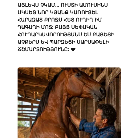
ԱՅԼԵՎՍ ՉԿԱՄ… ՈՒՍՏԻ ԱՄՈՒՍԻՆՍ
ՍԿՍԵՑ ՆՈՐ ԿՅԱՆՔ ԿԱՌՈՒՑԵԼ
ՀԱՐԱԶԱՏ ՔՐՈՋՍ ՀԵՏ ՈՒՂԻՂ ԻՄ
ԴԱԳԱՂԻ ՄՈՏ: ԲԱՅՑ ՍԵՓԱԿԱՆ
ՀՈՒՂԱՐԿԱՎՈՐՈՒԹՅԱՆՍ ԵՍ ԲԱՑԵՑԻ
ԱՉՔԵՐՍ ԵՎ ՊԱՐԶԵՑԻ ՍԱՐՍԱՓԵԼԻ
ՃՇՄԱՐՏՈՒԹՅՈՒՆԸ: 💔