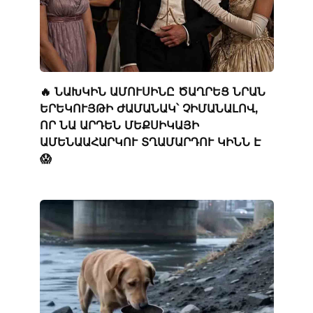
🔥 ՆԱԽԿԻՆ ԱՄՈՒՍԻՆԸ ԾԱՂՐԵՑ ՆՐԱՆ
ԵՐԵԿՈՒՅԹԻ ԺԱՄԱՆԱԿ՝ ՉԻՄԱՆԱԼՈՎ,
ՈՐ ՆԱ ԱՐԴԵՆ ՄԵՔՍԻԿԱՅԻ
ԱՄԵՆԱԱՀԱՐԿՈՒ ՏՂԱՄԱՐԴՈՒ ԿԻՆՆ Է
😱