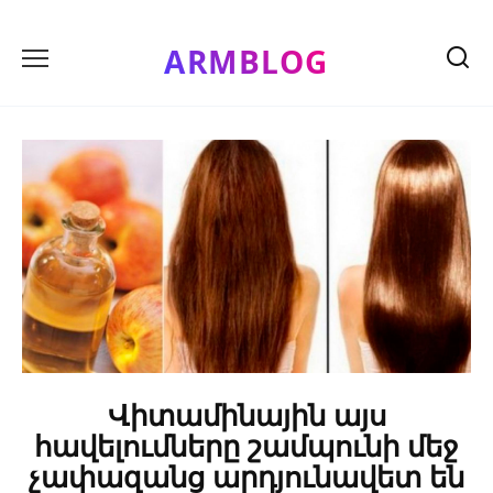
Skip
to
ARMBLOG
content
Վիտամինային այս
հավելումները շամպունի մեջ
չափազանց արդյունավետ են