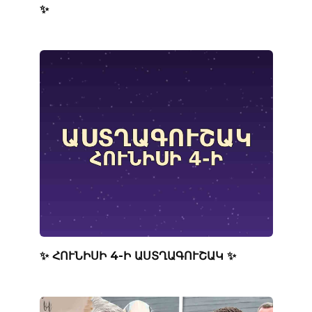
✨
✨ ՀՈՒՆԻՍԻ 4-Ի ԱՍՏՂԱԳՈՒՇԱԿ ✨