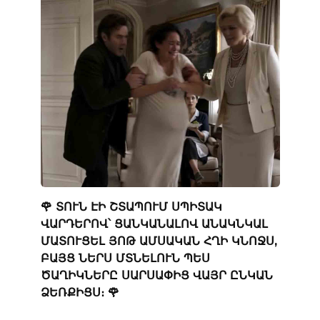
🌹 ՏՈՒՆ ԷԻ ՇՏԱՊՈՒՄ ՍՊԻՏԱԿ
ՎԱՐԴԵՐՈՎ՝ ՑԱՆԿԱՆԱԼՈՎ ԱՆԱԿՆԿԱԼ
ՄԱՏՈՒՑԵԼ ՅՈԹ ԱՄՍԱԿԱՆ ՀՂԻ ԿՆՈՋՍ,
ԲԱՅՑ ՆԵՐՍ ՄՏՆԵԼՈՒՆ ՊԵՍ
ԾԱՂԻԿՆԵՐԸ ՍԱՐՍԱՓԻՑ ՎԱՅՐ ԸՆԿԱՆ
ՁԵՌՔԻՑՍ։ 🌹