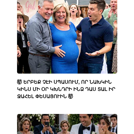
🤯 ԵՐԲԵՔ ՉԷԻ ՍՊԱՍՈՒՄ, ՈՐ ՆԱԽԿԻՆ
ԿԻՆՍ ՄԻ ՕՐ ԿԽՆԴՐԻ ԻՆՁ ԴԱՍ ՏԱԼ ԻՐ
ՋԱՀԵԼ ՓԵՍԱՑՈՒԻՆ 🤯