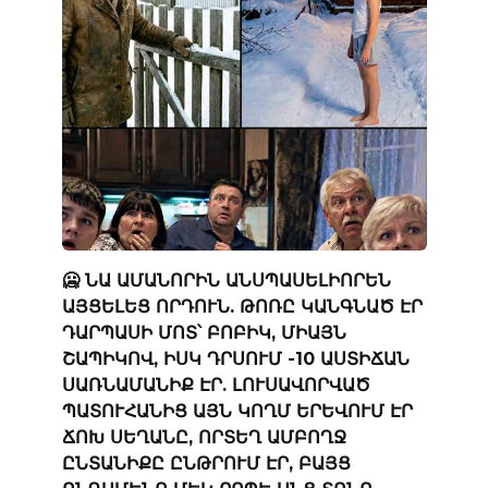
🥶 ՆԱ ԱՄԱՆՈՐԻՆ ԱՆՍՊԱՍԵԼԻՈՐԵՆ
ԱՅՑԵԼԵՑ ՈՐԴՈՒՆ. ԹՈՌԸ ԿԱՆԳՆԱԾ ԷՐ
ԴԱՐՊԱՍԻ ՄՈՏ՝ ԲՈԲԻԿ, ՄԻԱՅՆ
ՇԱՊԻԿՈՎ, ԻՍԿ ԴՐՍՈՒՄ -10 ԱՍՏԻՃԱՆ
ՍԱՌՆԱՄԱՆԻՔ ԷՐ. ԼՈՒՍԱՎՈՐՎԱԾ
ՊԱՏՈՒՀԱՆԻՑ ԱՅՆ ԿՈՂՄ ԵՐԵՎՈՒՄ ԷՐ
ՃՈԽ ՍԵՂԱՆԸ, ՈՐՏԵՂ ԱՄԲՈՂՋ
ԸՆՏԱՆԻՔԸ ԸՆԹՐՈՒՄ ԷՐ, ԲԱՅՑ