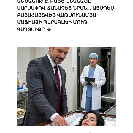
ԱՆԾԱՆՈԹ Է, ԲԱՅՑ ՆՇԱՆԱԾԸ
ՍԱՐՍԱՓՈՎ ՃԱՆԱՉԵՑ ՆՐԱՆ… ԱՅՍՊԵՍ
ԲԱՑԱՀԱՅՏՎԵՑ ՎԱԹՍՈՒՆԱՄՅԱ
ՄԱՖԻԱՅԻ ՊԱՐԱԳԼԽԻ ՄՈՒԹ
ԳԱՂՏՆԻՔԸ 💋