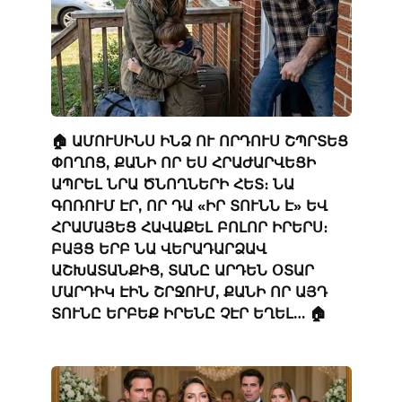
🏠 ԱՄՈՒՍԻՆՍ ԻՆՁ ՈՒ ՈՐԴՈՒՍ ՇՊՐՏԵՑ
ՓՈՂՈՑ, ՔԱՆԻ ՈՐ ԵՍ ՀՐԱԺԱՐՎԵՑԻ
ԱՊՐԵԼ ՆՐԱ ԾՆՈՂՆԵՐԻ ՀԵՏ։ ՆԱ
ԳՈՌՈՒՄ ԷՐ, ՈՐ ԴԱ «ԻՐ ՏՈՒՆՆ Է» ԵՎ
ՀՐԱՄԱՅԵՑ ՀԱՎԱՔԵԼ ԲՈԼՈՐ ԻՐԵՐՍ։
ԲԱՅՑ ԵՐԲ ՆԱ ՎԵՐԱԴԱՐՁԱՎ
ԱՇԽԱՏԱՆՔԻՑ, ՏԱՆԸ ԱՐԴԵՆ ՕՏԱՐ
ՄԱՐԴԻԿ ԷԻՆ ՇՐՋՈՒՄ, ՔԱՆԻ ՈՐ ԱՅԴ
ՏՈՒՆԸ ԵՐԲԵՔ ԻՐԵՆԸ ՉԷՐ ԵՂԵԼ… 🏠