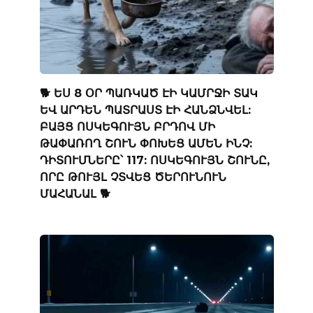
🐕 ԵՍ 8 ՕՐ ՊԱՌԿԱԾ ԷԻ ԿԱՄՐՋԻ ՏԱԿ
ԵՎ ԱՐԴԵՆ ՊԱՏՐԱՍՏ ԷԻ ՀԱՆՁՆՎԵԼ:
ԲԱՅՑ ՈՍԿԵԳՈՒՅՆ ԲՐԴՈՎ ՄԻ
ԹԱՓԱՌՈՂ ՇՈՒՆ ՓՈԽԵՑ ԱՄԵՆ ԻՆՉ:
ԴԻՏՈՒՄՆԵՐԸ՝ 117: ՈՍԿԵԳՈՒՅՆ ՇՈՒՆԸ,
ՈՐԸ ԹՈՒՅԼ ՉՏՎԵՑ ԾԵՐՈՒՆՈՒՆ
ՄԱՀԱՆԱԼ 🐕