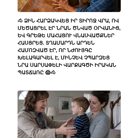
🐴 ՁԻՆ ՀԱՐՁԱԿՎԵՑ ԻՐ ՏԻՐՈՋ ՎՐԱ, ՈՎ
ՄԵԾԱՑՐԵԼ ԷՐ ՆՐԱՆ ԾՆՎԱԾ ՕՐՎԱՆԻՑ,
ԵՎ ԳՐԵԹԵ ՄԱՀԱՑՈՒ ՎՆԱՍՎԱԾՔՆԵՐ
ՀԱՍՑՐԵՑ. ՏՂԱՄԱՐԴՆ ԱՐԴԵՆ
ՀԱՄՈԶՎԱԾ ԷՐ, ՈՐ ՆԺՈՒՅԳԸ
ԽԵԼԱԳԱՐՎԵԼ Է, ՄԻՆՉԵՎ ՉՊԱՐԶԵՑ
ՆՐԱ ՍԱՐՍԱՓԵԼԻ ՎԱՐՔԱԳԾԻ ԻՐԱԿԱՆ
ՊԱՏՃԱՌԸ 😱🐴