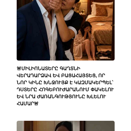
🚨ՄԻԼԻՈՆԱՏԵՐԸ ԳԱՂՏՆԻ
ՎԵՐԱԴԱՐՁԱՎ ԵՎ ԲԱՑԱՀԱՅՏԵՑ, ՈՐ
ՆՈՐ ԿԻՆԸ ԽՆՋՈՒՅՔ Է ԿԱԶՄԱԿԵՐՊԵԼ՝
ԴՍՏԵՐԸ ՀՈԳԵԲՈՒԺԱՐԱՆՈՒՄ ՓԱԿԵԼՈՒ
ԵՎ ՆՐԱ ԺԱՌԱՆԳՈՒԹՅՈՒՆԸ ԽԼԵԼՈՒ
ՀԱՄԱՐ🚨