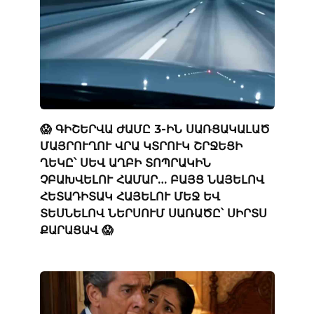
😱 ԳԻՇԵՐՎԱ ԺԱՄԸ 3-ԻՆ ՍԱՌՑԱԿԱԼԱԾ
ՄԱՅՐՈՒՂՈՒ ՎՐԱ ԿՏՐՈՒԿ ՇՐՋԵՑԻ
ՂԵԿԸ՝ ՍԵՎ ԱՂԲԻ ՏՈՊՐԱԿԻՆ
ՉԲԱԽՎԵԼՈՒ ՀԱՄԱՐ… ԲԱՅՑ ՆԱՅԵԼՈՎ
ՀԵՏԱԴԻՏԱԿ ՀԱՅԵԼՈՒ ՄԵՋ ԵՎ
ՏԵՍՆԵԼՈՎ ՆԵՐՍՈՒՄ ՍԱՌԱԾԸ՝ ՍԻՐՏՍ
ՔԱՐԱՑԱՎ 😱