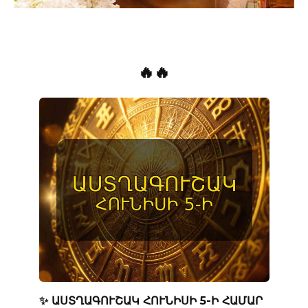
🔥🔥
✨ ԱՍՏՂԱԳՈՒՇԱԿ ՀՈՒՆԻՍԻ 5-Ի ՀԱՄԱՐ