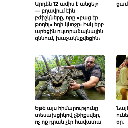
Արդեն 12 ամիս է անցել»
ցամ
— բղավում էին
բժիշկները, որը «բաց էր
թողել» հղի կնոջը։ Իսկ երբ
արեցին ուլտրաձայնային
զննում, խաչակնքվեցին։
Եթե ​​այս հիմարությունը
Նայ
տեսախցիկով չֆիքսվեր,
ուն
ոչ ոք դրան չէր հավատա
օր.