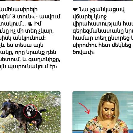
 ամենասիրելի
💔 Նա չցանկացավ
ին՝ 3 տուն»,- ասվում
վճարել կնոջ
կտակում… 📃 Իմ
վիրահատության հա
նը ոչ մի տեղ չկար,
գերեզմանատանը ն
նիսկ անկյունում։
համար տեղ ընտրեց 
չև ես տեսա այն
սիրուհու հետ մեկնեց
ակը, որը նրանք դեն
ծովափ։
 նետում, և գաղտնիքը,
այն պարունակում էր։