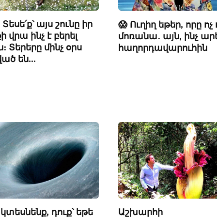
 Տեսե՛ք՝ այս շունը իր
😱 Ուղիղ եթեր, որը ոչ 
ի վրա ինչ է բերել
մոռանա․ այն, ինչ ար
։ Տերերը մինչ օրս
հաղորդավարուհին
ված են…
 կտեսնենք, դուք՝ եթե
Աշխարհի