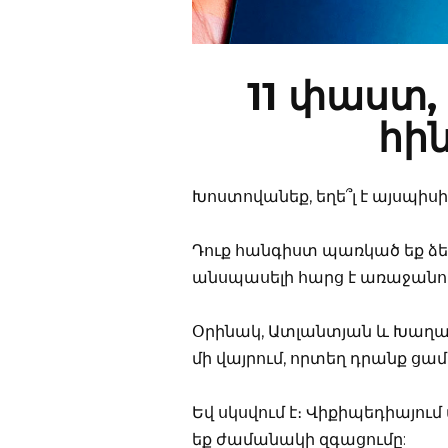
11 փաստ,
հի
Խոստովանեք, եղե՞լ է այսպիսի
Դուք հանգիստ պառկած եք ձեր
անսպասելի հարց է առաջանու
Օրինակ, Ատլանտյան և Խաղաղ
մի վայրում, որտեղ դրանք ցա
Եվ սկսվում է։ Վիքիպեդիայում 
եք ժամանակի զգացումը: