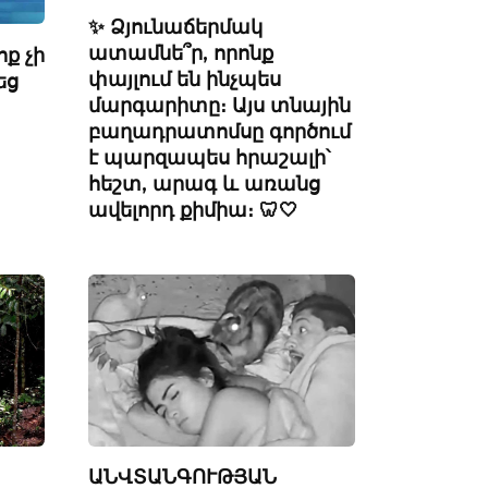
✨ Ձյունաճերմակ
ատամնե՞ր, որոնք
ոք չի
փայլում են ինչպես
եց
մարգարիտը։ Այս տնային
բաղադրատոմսը գործում
է պարզապես հրաշալի՝
հեշտ, արագ և առանց
ավելորդ քիմիա։ 🦷🤍
ԱՆՎՏԱՆԳՈՒԹՅԱՆ