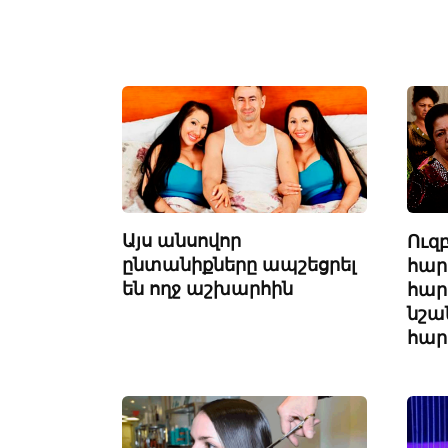
Այս անսովոր
Ուզ
ընտանիքները ապշեցրել
հար
են ողջ աշխարհին
հար
նշա
հար