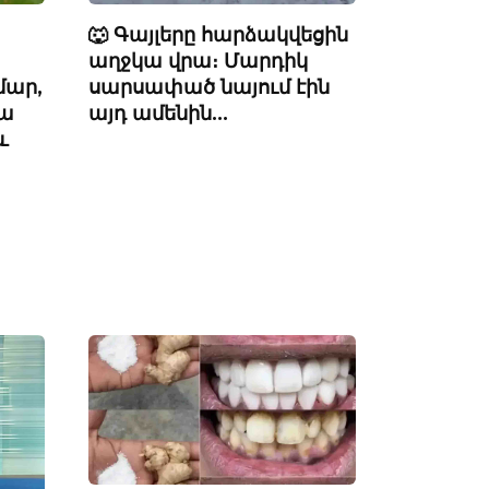
🐺 Գայլերը հարձակվեցին
աղջկա վրա։ Մարդիկ
սարսափած նայում էին
մար,
այդ ամենին…
րա
և