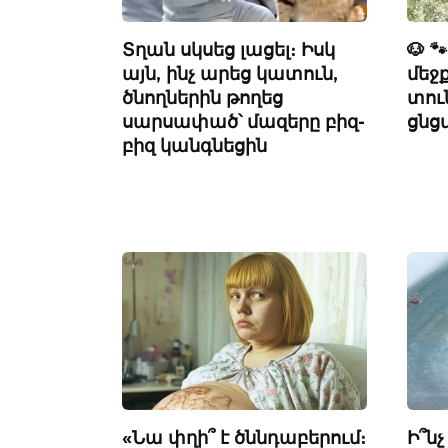
Տղան սկսեց լացել։ Իսկ
🐶 
այն, ինչ արեց կատուն,
մեջք
ծնողներին թողեց
տուն
սարսափած՝ մազերը բիզ-
ցնց
բիզ կանգնեցին
«Նա փղի՞ է ծննդաբերում։
Ի՞նչ