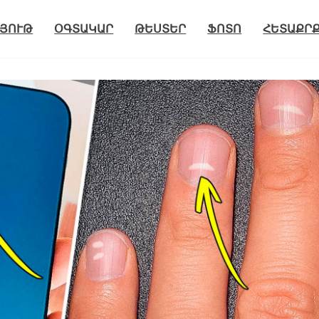
ՅՈՒԹ
ՕԳՏԱԿԱՐ
ԹԵՍՏԵՐ
ՖՈՏՈ
ՀԵՏԱՔՐ