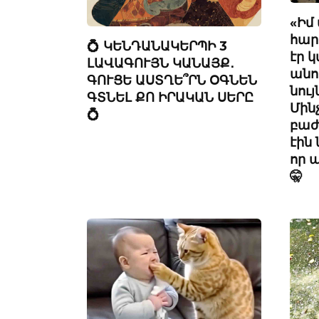
«Իմ
հարս
💍 ԿԵՆԴԱՆԱԿԵՐՊԻ 3
էր 
ԼԱՎԱԳՈՒՅՆ ԿԱՆԱՅՔ․
անու
ԳՈՒՑԵ ԱՍՏՂԵ՞ՐՆ ՕԳՆԵՆ
նույ
ԳՏՆԵԼ ՔՈ ԻՐԱԿԱՆ ՍԵՐԸ
Մին
💍
բաժ
էին
որ 
🤫