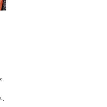
նց
ել