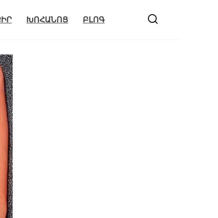
ՔԻՐ
ԽՈՀԱՆՈՑ
ԲԼՈԳ