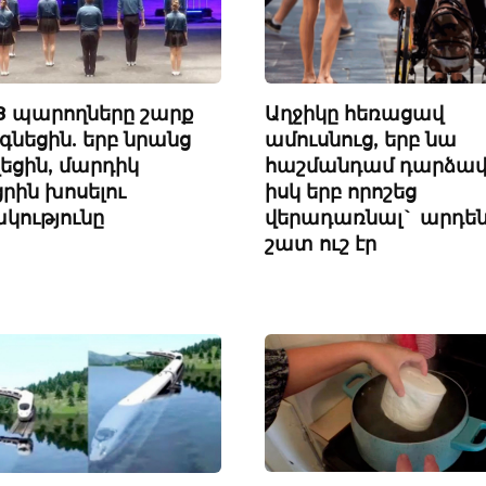
Աղջիկը հեռացավ
 8 պարողները շարք
ամուսնուց, երբ նա
գնեցին. երբ նրանց
հաշմանդամ դարձավ
վեցին, մարդիկ
իսկ երբ որոշեց
ցրին խոսելու
վերադառնալ` արդե
ակությունը
շատ ուշ էր