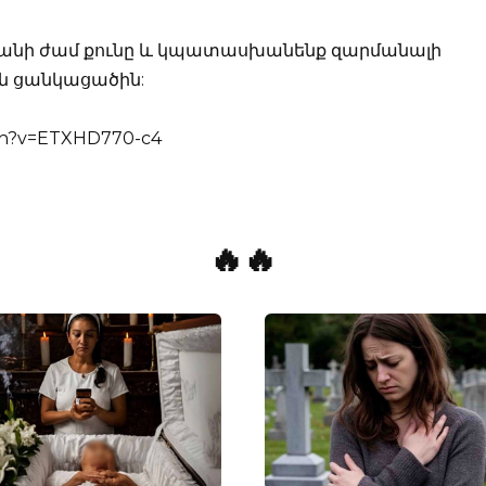
ի քանի ժամ քունը և կպատասխանենք զարմանալի
են ցանկացածին:
ch?v=ETXHD770-c4
🔥🔥