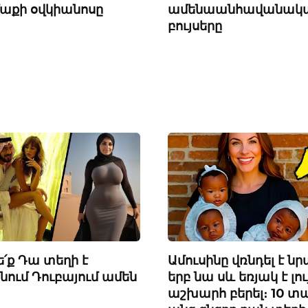
աքի օվկիանոսը
ամենաանհավանակ
բույսերը
Ամուսինը վռնդել է նր
ե՛ք Դա տեղի է
երբ նա սև եռյակ է լու
ենում Դուբայում ամեն
աշխարհ բերել։ 10 տ