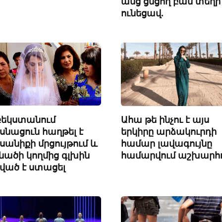
անց ցնցող բան տեղի
ունեցավ.
բեկստանում
Ահա թե ինչու է այս
սնացուն հաղթել է
երկիրը արձակուրդի
սանիքի մրցույթում և
համար լավագույնը
նածի կողմից գլխին
համարվում աշխարհ
ված է ստացել