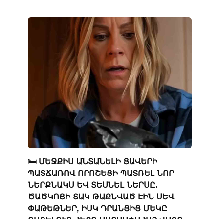
🛏️ ՄԵՋՔԻՍ ԱՆՏԱՆԵԼԻ ՑԱՎԵՐԻ
ՊԱՏՃԱՌՈՎ ՈՐՈՇԵՑԻ ՊԱՏՌԵԼ ՆՈՐ
ՆԵՐՔՆԱԿՍ ԵՎ ՏԵՍՆԵԼ ՆԵՐՍԸ.
ԾԱԾԿՈՑԻ ՏԱԿ ԹԱՔՆՎԱԾ ԷԻՆ ՍԵՎ
ՓԱԹԵԹՆԵՐ, ԻՍԿ ԴՐԱՆՑԻՑ ՄԵԿԸ