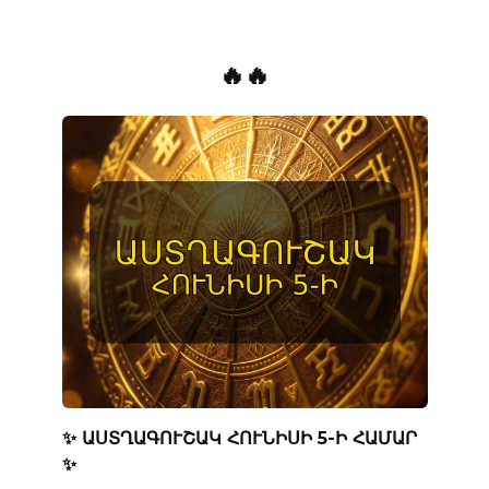
🔥🔥
✨ ԱՍՏՂԱԳՈՒՇԱԿ ՀՈՒՆԻՍԻ 5-Ի ՀԱՄԱՐ
✨