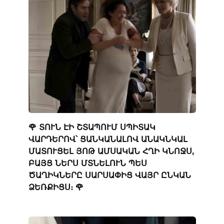
🌹 ՏՈՒՆ ԷԻ ՇՏԱՊՈՒՄ ՍՊԻՏԱԿ
ՎԱՐԴԵՐՈՎ՝ ՑԱՆԿԱՆԱԼՈՎ ԱՆԱԿՆԿԱԼ
ՄԱՏՈՒՑԵԼ ՅՈԹ ԱՄՍԱԿԱՆ ՀՂԻ ԿՆՈՋՍ,
ԲԱՅՑ ՆԵՐՍ ՄՏՆԵԼՈՒՆ ՊԵՍ
ԾԱՂԻԿՆԵՐԸ ՍԱՐՍԱՓԻՑ ՎԱՅՐ ԸՆԿԱՆ
ՁԵՌՔԻՑՍ։ 🌹