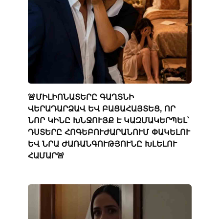
🚨ՄԻԼԻՈՆԱՏԵՐԸ ԳԱՂՏՆԻ
ՎԵՐԱԴԱՐՁԱՎ ԵՎ ԲԱՑԱՀԱՅՏԵՑ, ՈՐ
ՆՈՐ ԿԻՆԸ ԽՆՋՈՒՅՔ Է ԿԱԶՄԱԿԵՐՊԵԼ՝
ԴՍՏԵՐԸ ՀՈԳԵԲՈՒԺԱՐԱՆՈՒՄ ՓԱԿԵԼՈՒ
ԵՎ ՆՐԱ ԺԱՌԱՆԳՈՒԹՅՈՒՆԸ ԽԼԵԼՈՒ
ՀԱՄԱՐ🚨