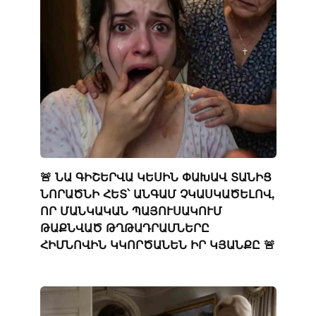
🚨 ՆԱ ԳԻՇԵՐՎԱ ԿԵՍԻՆ ՓԱԽԱՎ ՏԱՆԻՑ
ՆՈՐԱԾՆԻ ՀԵՏ՝ ԱՆԳԱՄ ՉԿԱՍԿԱԾԵԼՈՎ,
ՈՐ ՄԱՆԿԱԿԱՆ ՊԱՅՈՒՍԱԿՈՒՄ
ԹԱՔՆՎԱԾ ԹՂԹԱԴՐԱՄՆԵՐԸ
ՀԻՄՆՈՎԻՆ ԿԿՈՐԾԱՆԵՆ ԻՐ ԿՅԱՆՔԸ 🚨