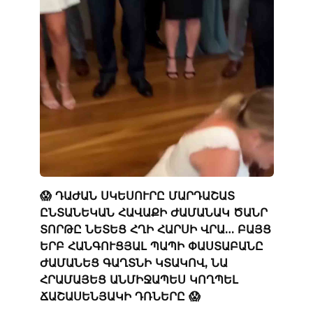
😱 ԴԱԺԱՆ ՍԿԵՍՈՒՐԸ ՄԱՐԴԱՇԱՏ
ԸՆՏԱՆԵԿԱՆ ՀԱՎԱՔԻ ԺԱՄԱՆԱԿ ԾԱՆՐ
ՏՈՐԹԸ ՆԵՏԵՑ ՀՂԻ ՀԱՐՍԻ ՎՐԱ… ԲԱՅՑ
ԵՐԲ ՀԱՆԳՈՒՑՅԱԼ ՊԱՊԻ ՓԱՍՏԱԲԱՆԸ
ԺԱՄԱՆԵՑ ԳԱՂՏՆԻ ԿՏԱԿՈՎ, ՆԱ
ՀՐԱՄԱՅԵՑ ԱՆՄԻՋԱՊԵՍ ԿՈՂՊԵԼ
ՃԱՇԱՍԵՆՅԱԿԻ ԴՌՆԵՐԸ 😱