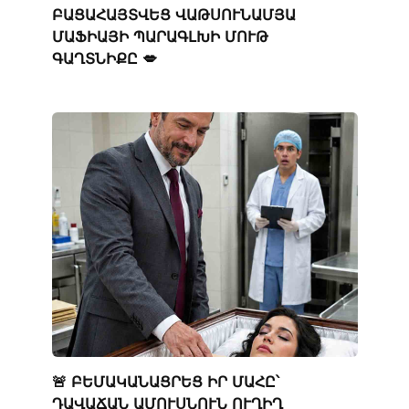
ԲԱՑԱՀԱՅՏՎԵՑ ՎԱԹՍՈՒՆԱՄՅԱ
ՄԱՖԻԱՅԻ ՊԱՐԱԳԼԽԻ ՄՈՒԹ
ԳԱՂՏՆԻՔԸ 💋
🚨 ԲԵՄԱԿԱՆԱՑՐԵՑ ԻՐ ՄԱՀԸ՝
ԴԱՎԱՃԱՆ ԱՄՈՒՍՆՈՒՆ ՈՒՂԻՂ