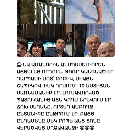
🥶 ՆԱ ԱՄԱՆՈՐԻՆ ԱՆՍՊԱՍԵԼԻՈՐԵՆ
ԱՅՑԵԼԵՑ ՈՐԴՈՒՆ. ԹՈՌԸ ԿԱՆԳՆԱԾ ԷՐ
ԴԱՐՊԱՍԻ ՄՈՏ՝ ԲՈԲԻԿ, ՄԻԱՅՆ
ՇԱՊԻԿՈՎ, ԻՍԿ ԴՐՍՈՒՄ -10 ԱՍՏԻՃԱՆ
ՍԱՌՆԱՄԱՆԻՔ ԷՐ. ԼՈՒՍԱՎՈՐՎԱԾ
ՊԱՏՈՒՀԱՆԻՑ ԱՅՆ ԿՈՂՄ ԵՐԵՎՈՒՄ ԷՐ
ՃՈԽ ՍԵՂԱՆԸ, ՈՐՏԵՂ ԱՄԲՈՂՋ
ԸՆՏԱՆԻՔԸ ԸՆԹՐՈՒՄ ԷՐ, ԲԱՅՑ
ԸՆԴԱՄԵՆԸ ՄԵԿ ՐՈՊԵ ԱՆՑ ՏՈՆԸ
ՎԵՐԱԾՎԵՑ ՄՂՁԱՎԱՆՋԻ 😲😲😲