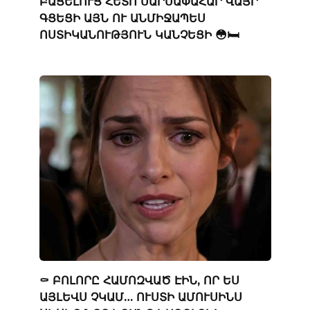
ԲԱՑԵԼՈՒՑ ՀԵՏՈ ՍԱՐՍԱՓԱՀԱՐ ՎԱՅՐ
ԳՑԵՑԻ ԱՅՆ ՈՒ ԱՆՄԻՋԱՊԵՍ
ՈՍՏԻԿԱՆՈՒԹՅՈՒՆ ԿԱՆՉԵՑԻ 😳🛏️
⚰️ ԲՈԼՈՐԸ ՀԱՄՈԶՎԱԾ ԷԻՆ, ՈՐ ԵՍ
ԱՅԼԵՎՍ ՉԿԱՄ… ՈՒՍՏԻ ԱՄՈՒՍԻՆՍ