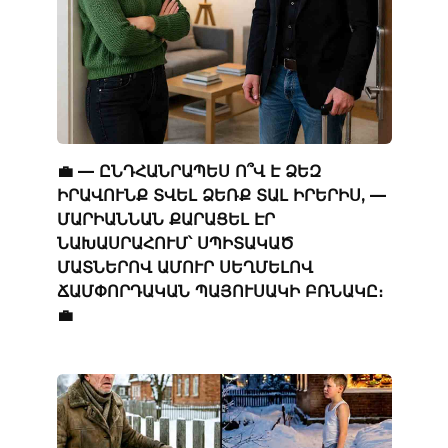
💼 — ԸՆԴՀԱՆՐԱՊԵՍ Ո՞Վ Է ՁԵԶ
ԻՐԱՎՈՒՆՔ ՏՎԵԼ ՁԵՌՔ ՏԱԼ ԻՐԵՐԻՍ, —
ՄԱՐԻԱՆՆԱՆ ՔԱՐԱՑԵԼ ԷՐ
ՆԱԽԱՍՐԱՀՈՒՄ՝ ՍՊԻՏԱԿԱԾ
ՄԱՏՆԵՐՈՎ ԱՄՈՒՐ ՍԵՂՄԵԼՈՎ
ՃԱՄՓՈՐԴԱԿԱՆ ՊԱՅՈՒՍԱԿԻ ԲՌՆԱԿԸ։
💼