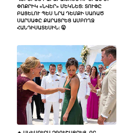
ՓՈՔՐԻԿ «ՆՎԵՐ» ՄԵԿՆԵՑ: ՏՈՒՓԸ
ԲԱՑԵԼՈՒ ՊԵՍ ՆՐԱ ԴԵՄՔԻ ՍԱՌԱԾ
ՍԱՐՍԱՓԸ ՔԱՐԱՑՐԵՑ ԱՄԲՈՂՋ
ՀԱՆԴԻՍԱՏԵՍԻՆ: 🤫
🔥 ՍԿԵՍՈՒՐՍ ԶԳՈՒՇԱՑՐԵՑ, ՈՐ