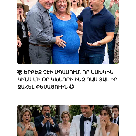
🤯 ԵՐԲԵՔ ՉԷԻ ՍՊԱՍՈՒՄ, ՈՐ ՆԱԽԿԻՆ
ԿԻՆՍ ՄԻ ՕՐ ԿԽՆԴՐԻ ԻՆՁ ԴԱՍ ՏԱԼ ԻՐ
ՋԱՀԵԼ ՓԵՍԱՑՈՒԻՆ 🤯