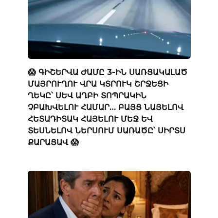
😱 ԳԻՇԵՐՎԱ ԺԱՄԸ 3-ԻՆ ՍԱՌՑԱԿԱԼԱԾ
ՄԱՅՐՈՒՂՈՒ ՎՐԱ ԿՏՐՈՒԿ ՇՐՋԵՑԻ
ՂԵԿԸ՝ ՍԵՎ ԱՂԲԻ ՏՈՊՐԱԿԻՆ
ՉԲԱԽՎԵԼՈՒ ՀԱՄԱՐ… ԲԱՅՑ ՆԱՅԵԼՈՎ
ՀԵՏԱԴԻՏԱԿ ՀԱՅԵԼՈՒ ՄԵՋ ԵՎ
ՏԵՍՆԵԼՈՎ ՆԵՐՍՈՒՄ ՍԱՌԱԾԸ՝ ՍԻՐՏՍ
ՔԱՐԱՑԱՎ 😱