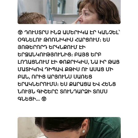
😲 ԴՈՒՍՏՐՍ ԻՆՁ ԱՄԵՐԻԿԱ ԷՐ ԿԱՆՉԵԼ՝
ՕԳՆԵԼՈՒ ԹՈՌՆԻԿԻՍ ՀԱՐՑՈՒՄ։ ԵՍ
ՅՈԹԵՐՈՐԴ ԵՐԿՆՔՈՒՄ ԷԻ
ԵՐՋԱՆԿՈՒԹՅՈՒՆԻՑ։ ԲԱՅՑ ԵՐԲ
ԼՈՂԱՑՆՈՒՄ ԷԻ ՓՈՔՐԻԿԻՍ, ՆԱ ԻՐ ԹԱՑ
ՄԱՏԻԿՈՎ ԴԻՊԱՎ ՔԹԻՍ ՈՒ ԱՍԱՑ ՄԻ
ԲԱՆ, ՈՐԻՑ ԱՐՅՈՒՆՍ ՍԱՌԵՑ
ԵՐԱԿՆԵՐՈՒՄՍ։ ԵՍ ՔԱՐԱՑԱ ԵՎ ՀԵՆՑ
ՆՈՒՅՆ ԳԻՇԵՐԸ ՏՈՒՆԴԱՐՁԻ ՏՈՄՍ
ԳՆԵՑԻ… 😲