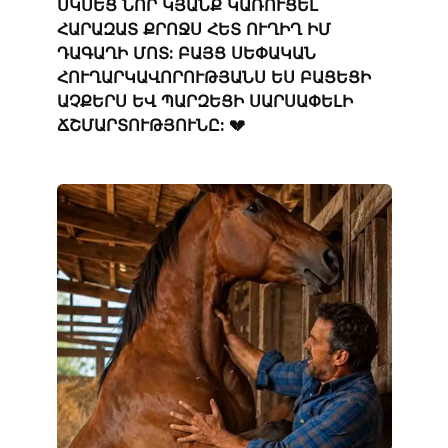
ՍԿՍԵՑ ՆՈՐ ԿՅԱՆՔ ԿԱՌՈՒՑԵԼ
ՀԱՐԱԶԱՏ ՔՐՈՋՍ ՀԵՏ ՈՒՂԻՂ ԻՄ
ԴԱԳԱՂԻ ՄՈՏ: ԲԱՅՑ ՍԵՓԱԿԱՆ
ՀՈՒՂԱՐԿԱՎՈՐՈՒԹՅԱՆՍ ԵՍ ԲԱՑԵՑԻ
ԱՉՔԵՐՍ ԵՎ ՊԱՐԶԵՑԻ ՍԱՐՍԱՓԵԼԻ
ՃՇՄԱՐՏՈՒԹՅՈՒՆԸ: 💔