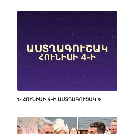
✨ ՀՈՒՆԻՍԻ 4-Ի ԱՍՏՂԱԳՈՒՇԱԿ ✨