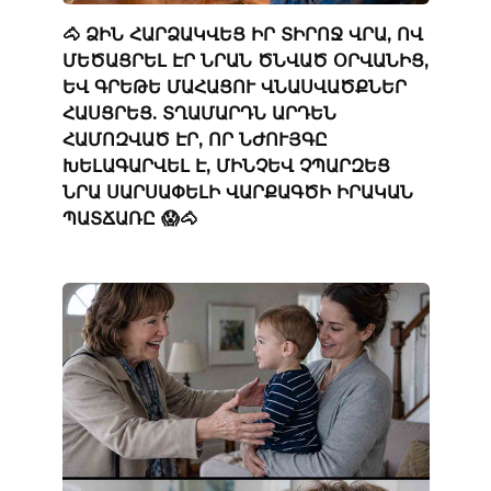
🐴 ՁԻՆ ՀԱՐՁԱԿՎԵՑ ԻՐ ՏԻՐՈՋ ՎՐԱ, ՈՎ
ՄԵԾԱՑՐԵԼ ԷՐ ՆՐԱՆ ԾՆՎԱԾ ՕՐՎԱՆԻՑ,
ԵՎ ԳՐԵԹԵ ՄԱՀԱՑՈՒ ՎՆԱՍՎԱԾՔՆԵՐ
ՀԱՍՑՐԵՑ. ՏՂԱՄԱՐԴՆ ԱՐԴԵՆ
ՀԱՄՈԶՎԱԾ ԷՐ, ՈՐ ՆԺՈՒՅԳԸ
ԽԵԼԱԳԱՐՎԵԼ Է, ՄԻՆՉԵՎ ՉՊԱՐԶԵՑ
ՆՐԱ ՍԱՐՍԱՓԵԼԻ ՎԱՐՔԱԳԾԻ ԻՐԱԿԱՆ
ՊԱՏՃԱՌԸ 😱🐴