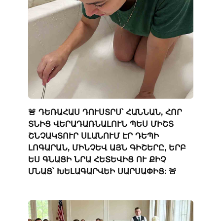
🚨 ԴԵՌԱՀԱՍ ԴՈՒՍՏՐՍ՝ ՀԱՆՆԱՆ, ՀՈՐ
ՏՆԻՑ ՎԵՐԱԴԱՌՆԱԼՈՒՆ ՊԵՍ ՄԻՇՏ
ՇՆՉԱԿՏՈՒՐ ՍԼԱՆՈՒՄ ԷՐ ԴԵՊԻ
ԼՈԳԱՐԱՆ, ՄԻՆՉԵՎ ԱՅՆ ԳԻՇԵՐԸ, ԵՐԲ
ԵՍ ԳՆԱՑԻ ՆՐԱ ՀԵՏԵՎԻՑ ՈՒ ՔԻՉ
ՄՆԱՑ՝ ԽԵԼԱԳԱՐՎԵԻ ՍԱՐՍԱՓԻՑ: 🚨