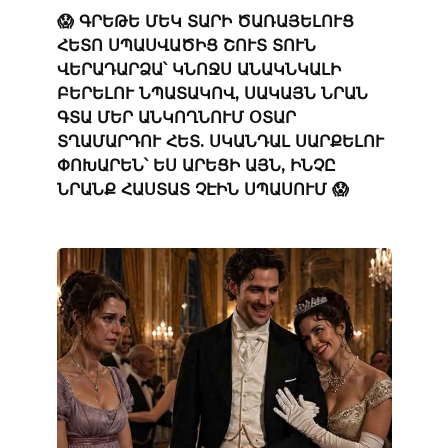
😱 ԳՐԵԹԵ ՄԵԿ ՏԱՐԻ ԾԱՌԱՅԵԼՈՒՑ
ՀԵՏՈ ՍՊԱՍՎԱԾԻՑ ՇՈՒՏ ՏՈՒՆ
ՎԵՐԱԴԱՐՁԱ՝ ԿՆՈՋՍ ԱՆԱԿՆԿԱԼԻ
ԲԵՐԵԼՈՒ ՆՊԱՏԱԿՈՎ, ՍԱԿԱՅՆ ՆՐԱՆ
ԳՏԱ ՄԵՐ ԱՆԿՈՂՆՈՒՄ ՕՏԱՐ
ՏՂԱՄԱՐԴՈՒ ՀԵՏ. ՍԿԱՆԴԱԼ ՍԱՐՔԵԼՈՒ
ՓՈԽԱՐԵՆ՝ ԵՍ ԱՐԵՑԻ ԱՅՆ, ԻՆՉԸ
ՆՐԱՆՔ ՀԱՍՏԱՏ ՉԷԻՆ ՍՊԱՍՈՒՄ 😱