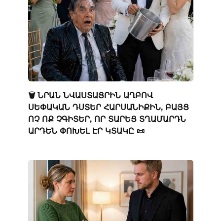
🗑️ ՆՐԱՆ ՆՎԱՍՏԱՑՐԻՆ ԱՂԲՈՎ
ՍԵՓԱԿԱՆ ԴՍՏԵՐ ՀԱՐՍԱՆԻՔԻՆ, ԲԱՅՑ
ՈՉ ՈՔ ՉԳԻՏԵՐ, ՈՐ ՏԱՐԵՑ ՏՂԱՄԱՐԴՆ
ԱՐԴԵՆ ՓՈԽԵԼ ԷՐ ԿՏԱԿԸ 📜