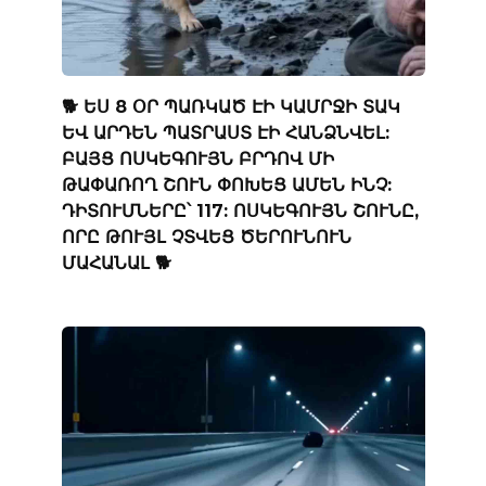
🐕 ԵՍ 8 ՕՐ ՊԱՌԿԱԾ ԷԻ ԿԱՄՐՋԻ ՏԱԿ
ԵՎ ԱՐԴԵՆ ՊԱՏՐԱՍՏ ԷԻ ՀԱՆՁՆՎԵԼ:
ԲԱՅՑ ՈՍԿԵԳՈՒՅՆ ԲՐԴՈՎ ՄԻ
ԹԱՓԱՌՈՂ ՇՈՒՆ ՓՈԽԵՑ ԱՄԵՆ ԻՆՉ:
ԴԻՏՈՒՄՆԵՐԸ՝ 117: ՈՍԿԵԳՈՒՅՆ ՇՈՒՆԸ,
ՈՐԸ ԹՈՒՅԼ ՉՏՎԵՑ ԾԵՐՈՒՆՈՒՆ
ՄԱՀԱՆԱԼ 🐕