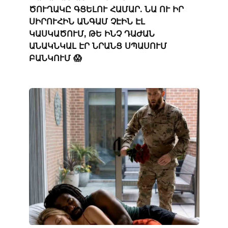
ԾՈՒՂԱԿԸ ԳՑԵԼՈՒ ՀԱՄԱՐ. ՆԱ ՈՒ ԻՐ
ՍԻՐՈՒՀԻՆ ԱՆԳԱՄ ՉԷԻՆ ԷԼ
ԿԱՍԿԱԾՈՒՄ, ԹԵ ԻՆՉ ԴԱԺԱՆ
ԱՆԱԿՆԿԱԼ ԷՐ ՆՐԱՆՑ ՍՊԱՍՈՒՄ
ԲԱՆԿՈՒՄ 😱