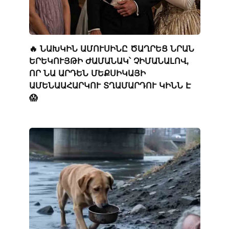
🔥 ՆԱԽԿԻՆ ԱՄՈՒՍԻՆԸ ԾԱՂՐԵՑ ՆՐԱՆ
ԵՐԵԿՈՒՅԹԻ ԺԱՄԱՆԱԿ՝ ՉԻՄԱՆԱԼՈՎ,
ՈՐ ՆԱ ԱՐԴԵՆ ՄԵՔՍԻԿԱՅԻ
ԱՄԵՆԱԱՀԱՐԿՈՒ ՏՂԱՄԱՐԴՈՒ ԿԻՆՆ Է
😱