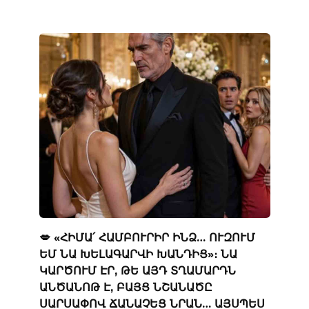
💋 «ՀԻՄԱ՛ ՀԱՄԲՈՒՐԻՐ ԻՆՁ… ՈՒԶՈՒՄ
ԵՄ ՆԱ ԽԵԼԱԳԱՐՎԻ ԽԱՆԴԻՑ»։ ՆԱ
ԿԱՐԾՈՒՄ ԷՐ, ԹԵ ԱՅԴ ՏՂԱՄԱՐԴՆ
ԱՆԾԱՆՈԹ Է, ԲԱՅՑ ՆՇԱՆԱԾԸ
ՍԱՐՍԱՓՈՎ ՃԱՆԱՉԵՑ ՆՐԱՆ… ԱՅՍՊԵՍ