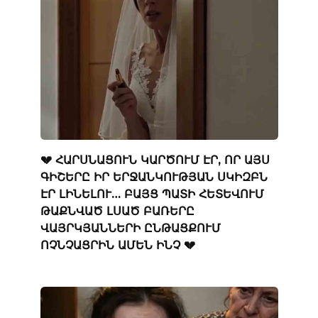
💔 ՀԱՐՍՆԱՑՈՒՆ ԿԱՐԾՈՒՄ ԷՐ, ՈՐ ԱՅՍ
ԳԻՇԵՐԸ ԻՐ ԵՐՋԱՆԿՈՒԹՅԱՆ ՍԿԻԶԲՆ
ԷՐ ԼԻՆԵԼՈՒ… ԲԱՅՑ ՊԱՏԻ ՀԵՏԵՎՈՒՄ
ԹԱՔՆՎԱԾ ԼՍԱԾ ԲԱՌԵՐԸ
ՎԱՅՐԿՅԱՆՆԵՐԻ ԸՆԹԱՑՔՈՒՄ
ՈՉՆՉԱՑՐԻՆ ԱՄԵՆ ԻՆՉ 💔