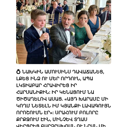
💍 ՆԱԽԿԻՆ ԱՄՈՒՍԻՆՍ ԴԱՎԱՃԱՆԵՑ,
ԼՔԵՑ ԻՆՁ ՈՒ ՄԵՐ ՈՐԴՈՒՆ, ԱՊԱ
ԼԿՏԻԱԲԱՐ ՀՐԱՎԻՐԵՑ ԻՐ
ՀԱՐՍԱՆԻՔԻՆ: ԻՐ ԿԵՆԱՑՈՒՄ ՆԱ
ԾԻԾԱՂԵԼՈՎ ԱՍԱՑ. «ԱՅԴ ԽԱՐԱՄԸ ՄԻ
ԿՈՂՄ ՆԵՏԵԼՆ ԻՄ ԿՅԱՆՔԻ ԼԱՎԱԳՈՒՅՆ
ՈՐՈՇՈՒՄՆ ԷՐ»: ՍՐԱՀՈՒՄ ԲՈԼՈՐԸ
ՔՐՔՋՈՒՄ ԷԻՆ, ՄԻՆՉԵՎ ՏՂԱՍ
ՎԵՐՑՐԵՑ ԲԱՐՁՐԱԽՈՍՆ ՈՒ ՆՐԱՆ ՄԻ