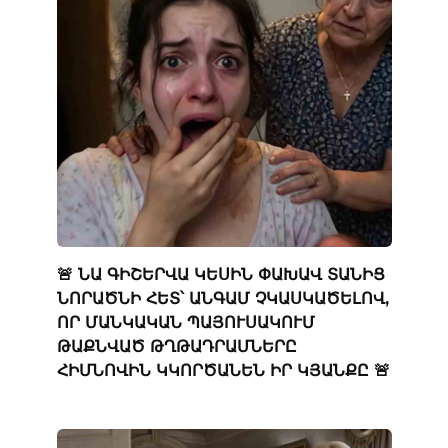
🚨 ՆԱ ԳԻՇԵՐՎԱ ԿԵՍԻՆ ՓԱԽԱՎ ՏԱՆԻՑ
ՆՈՐԱԾՆԻ ՀԵՏ՝ ԱՆԳԱՄ ՉԿԱՍԿԱԾԵԼՈՎ,
ՈՐ ՄԱՆԿԱԿԱՆ ՊԱՅՈՒՍԱԿՈՒՄ
ԹԱՔՆՎԱԾ ԹՂԹԱԴՐԱՄՆԵՐԸ
ՀԻՄՆՈՎԻՆ ԿԿՈՐԾԱՆԵՆ ԻՐ ԿՅԱՆՔԸ 🚨