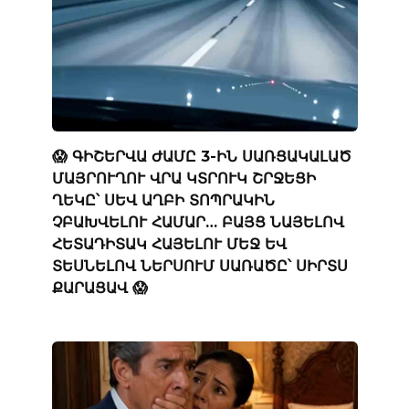
😱 ԳԻՇԵՐՎԱ ԺԱՄԸ 3-ԻՆ ՍԱՌՑԱԿԱԼԱԾ
ՄԱՅՐՈՒՂՈՒ ՎՐԱ ԿՏՐՈՒԿ ՇՐՋԵՑԻ
ՂԵԿԸ՝ ՍԵՎ ԱՂԲԻ ՏՈՊՐԱԿԻՆ
ՉԲԱԽՎԵԼՈՒ ՀԱՄԱՐ… ԲԱՅՑ ՆԱՅԵԼՈՎ
ՀԵՏԱԴԻՏԱԿ ՀԱՅԵԼՈՒ ՄԵՋ ԵՎ
ՏԵՍՆԵԼՈՎ ՆԵՐՍՈՒՄ ՍԱՌԱԾԸ՝ ՍԻՐՏՍ
ՔԱՐԱՑԱՎ 😱