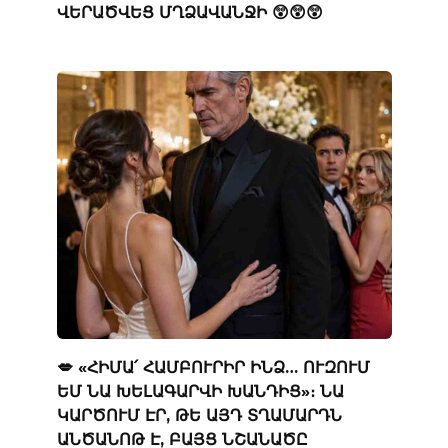
ՎԵՐԱԾՎԵՑ ՄՂՁԱՎԱՆՋԻ 😲😲😲
💋 «ՀԻՄԱ՛ ՀԱՄԲՈՒՐԻՐ ԻՆՁ… ՈՒԶՈՒՄ
ԵՄ ՆԱ ԽԵԼԱԳԱՐՎԻ ԽԱՆԴԻՑ»։ ՆԱ
ԿԱՐԾՈՒՄ ԷՐ, ԹԵ ԱՅԴ ՏՂԱՄԱՐԴՆ
ԱՆԾԱՆՈԹ Է, ԲԱՅՑ ՆՇԱՆԱԾԸ