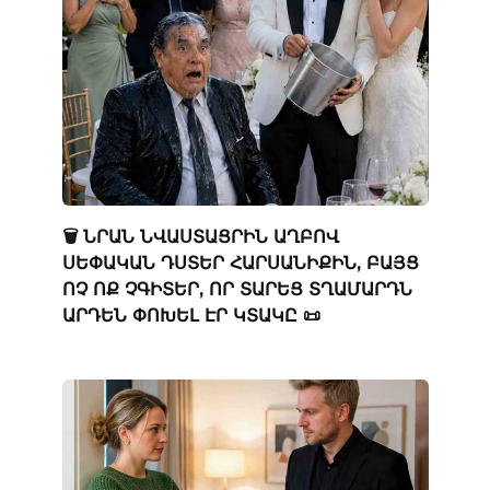
🗑️ ՆՐԱՆ ՆՎԱՍՏԱՑՐԻՆ ԱՂԲՈՎ
ՍԵՓԱԿԱՆ ԴՍՏԵՐ ՀԱՐՍԱՆԻՔԻՆ, ԲԱՅՑ
ՈՉ ՈՔ ՉԳԻՏԵՐ, ՈՐ ՏԱՐԵՑ ՏՂԱՄԱՐԴՆ
ԱՐԴԵՆ ՓՈԽԵԼ ԷՐ ԿՏԱԿԸ 📜