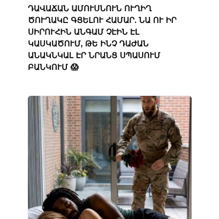
ԴԱՎԱՃԱՆ ԱՄՈՒՍՆՈՒՆ ՈՒՂԻՂ
ԾՈՒՂԱԿԸ ԳՑԵԼՈՒ ՀԱՄԱՐ. ՆԱ ՈՒ ԻՐ
ՍԻՐՈՒՀԻՆ ԱՆԳԱՄ ՉԷԻՆ ԷԼ
ԿԱՍԿԱԾՈՒՄ, ԹԵ ԻՆՉ ԴԱԺԱՆ
ԱՆԱԿՆԿԱԼ ԷՐ ՆՐԱՆՑ ՍՊԱՍՈՒՄ
ԲԱՆԿՈՒՄ 😱