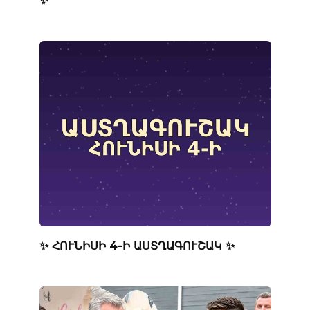
✨
✨ ՀՈՒՆԻՍԻ 4-Ի ԱՍՏՂԱԳՈՒՇԱԿ ✨