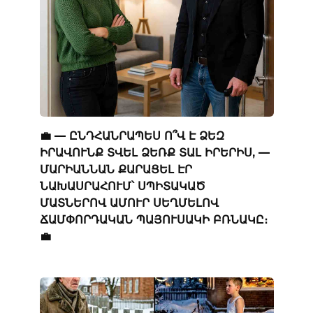
💼 — ԸՆԴՀԱՆՐԱՊԵՍ Ո՞Վ Է ՁԵԶ
ԻՐԱՎՈՒՆՔ ՏՎԵԼ ՁԵՌՔ ՏԱԼ ԻՐԵՐԻՍ, —
ՄԱՐԻԱՆՆԱՆ ՔԱՐԱՑԵԼ ԷՐ
ՆԱԽԱՍՐԱՀՈՒՄ՝ ՍՊԻՏԱԿԱԾ
ՄԱՏՆԵՐՈՎ ԱՄՈՒՐ ՍԵՂՄԵԼՈՎ
ՃԱՄՓՈՐԴԱԿԱՆ ՊԱՅՈՒՍԱԿԻ ԲՌՆԱԿԸ։
💼