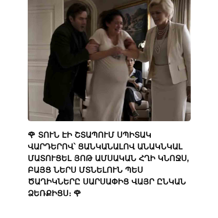
🌹 ՏՈՒՆ ԷԻ ՇՏԱՊՈՒՄ ՍՊԻՏԱԿ
ՎԱՐԴԵՐՈՎ՝ ՑԱՆԿԱՆԱԼՈՎ ԱՆԱԿՆԿԱԼ
ՄԱՏՈՒՑԵԼ ՅՈԹ ԱՄՍԱԿԱՆ ՀՂԻ ԿՆՈՋՍ,
ԲԱՅՑ ՆԵՐՍ ՄՏՆԵԼՈՒՆ ՊԵՍ
ԾԱՂԻԿՆԵՐԸ ՍԱՐՍԱՓԻՑ ՎԱՅՐ ԸՆԿԱՆ
ՁԵՌՔԻՑՍ։ 🌹