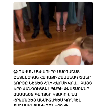
😱 ԴԱԺԱՆ ՍԿԵՍՈՒՐԸ ՄԱՐԴԱՇԱՏ
ԸՆՏԱՆԵԿԱՆ ՀԱՎԱՔԻ ԺԱՄԱՆԱԿ ԾԱՆՐ
ՏՈՐԹԸ ՆԵՏԵՑ ՀՂԻ ՀԱՐՍԻ ՎՐԱ… ԲԱՅՑ
ԵՐԲ ՀԱՆԳՈՒՑՅԱԼ ՊԱՊԻ ՓԱՍՏԱԲԱՆԸ
ԺԱՄԱՆԵՑ ԳԱՂՏՆԻ ԿՏԱԿՈՎ, ՆԱ
ՀՐԱՄԱՅԵՑ ԱՆՄԻՋԱՊԵՍ ԿՈՂՊԵԼ
ՃԱՇԱՍԵՆՅԱԿԻ ԴՌՆԵՐԸ 😱