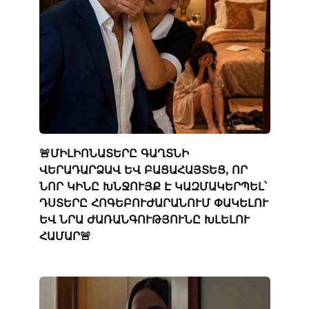
🚨ՄԻԼԻՈՆԱՏԵՐԸ ԳԱՂՏՆԻ
ՎԵՐԱԴԱՐՁԱՎ ԵՎ ԲԱՑԱՀԱՅՏԵՑ, ՈՐ
ՆՈՐ ԿԻՆԸ ԽՆՋՈՒՅՔ Է ԿԱԶՄԱԿԵՐՊԵԼ՝
ԴՍՏԵՐԸ ՀՈԳԵԲՈՒԺԱՐԱՆՈՒՄ ՓԱԿԵԼՈՒ
ԵՎ ՆՐԱ ԺԱՌԱՆԳՈՒԹՅՈՒՆԸ ԽԼԵԼՈՒ
ՀԱՄԱՐ🚨