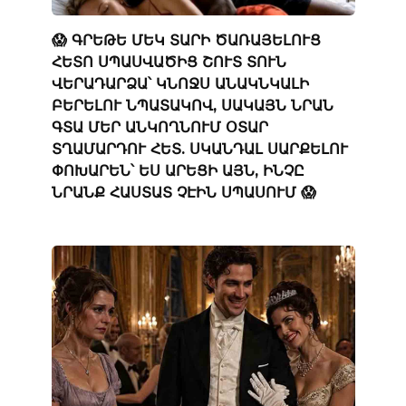
😱 ԳՐԵԹԵ ՄԵԿ ՏԱՐԻ ԾԱՌԱՅԵԼՈՒՑ
ՀԵՏՈ ՍՊԱՍՎԱԾԻՑ ՇՈՒՏ ՏՈՒՆ
ՎԵՐԱԴԱՐՁԱ՝ ԿՆՈՋՍ ԱՆԱԿՆԿԱԼԻ
ԲԵՐԵԼՈՒ ՆՊԱՏԱԿՈՎ, ՍԱԿԱՅՆ ՆՐԱՆ
ԳՏԱ ՄԵՐ ԱՆԿՈՂՆՈՒՄ ՕՏԱՐ
ՏՂԱՄԱՐԴՈՒ ՀԵՏ. ՍԿԱՆԴԱԼ ՍԱՐՔԵԼՈՒ
ՓՈԽԱՐԵՆ՝ ԵՍ ԱՐԵՑԻ ԱՅՆ, ԻՆՉԸ
ՆՐԱՆՔ ՀԱՍՏԱՏ ՉԷԻՆ ՍՊԱՍՈՒՄ 😱