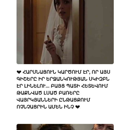
💔 ՀԱՐՍՆԱՑՈՒՆ ԿԱՐԾՈՒՄ ԷՐ, ՈՐ ԱՅՍ
ԳԻՇԵՐԸ ԻՐ ԵՐՋԱՆԿՈՒԹՅԱՆ ՍԿԻԶԲՆ
ԷՐ ԼԻՆԵԼՈՒ… ԲԱՅՑ ՊԱՏԻ ՀԵՏԵՎՈՒՄ
ԹԱՔՆՎԱԾ ԼՍԱԾ ԲԱՌԵՐԸ
ՎԱՅՐԿՅԱՆՆԵՐԻ ԸՆԹԱՑՔՈՒՄ
ՈՉՆՉԱՑՐԻՆ ԱՄԵՆ ԻՆՉ 💔