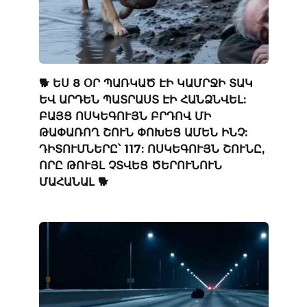
🐕 ԵՍ 8 ՕՐ ՊԱՌԿԱԾ ԷԻ ԿԱՄՐՋԻ ՏԱԿ
ԵՎ ԱՐԴԵՆ ՊԱՏՐԱՍՏ ԷԻ ՀԱՆՁՆՎԵԼ:
ԲԱՅՑ ՈՍԿԵԳՈՒՅՆ ԲՐԴՈՎ ՄԻ
ԹԱՓԱՌՈՂ ՇՈՒՆ ՓՈԽԵՑ ԱՄԵՆ ԻՆՉ:
ԴԻՏՈՒՄՆԵՐԸ՝ 117: ՈՍԿԵԳՈՒՅՆ ՇՈՒՆԸ,
ՈՐԸ ԹՈՒՅԼ ՉՏՎԵՑ ԾԵՐՈՒՆՈՒՆ
ՄԱՀԱՆԱԼ 🐕