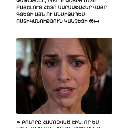
ՓԱԹԵԹՆԵՐ, ԻՍԿ ԴՐԱՆՑԻՑ ՄԵԿԸ
ԲԱՑԵԼՈՒՑ ՀԵՏՈ ՍԱՐՍԱՓԱՀԱՐ ՎԱՅՐ
ԳՑԵՑԻ ԱՅՆ ՈՒ ԱՆՄԻՋԱՊԵՍ
ՈՍՏԻԿԱՆՈՒԹՅՈՒՆ ԿԱՆՉԵՑԻ 😳🛏️
⚰️ ԲՈԼՈՐԸ ՀԱՄՈԶՎԱԾ ԷԻՆ, ՈՐ ԵՍ