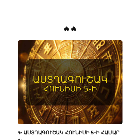
🔥🔥
✨ ԱՍՏՂԱԳՈՒՇԱԿ ՀՈՒՆԻՍԻ 5-Ի ՀԱՄԱՐ