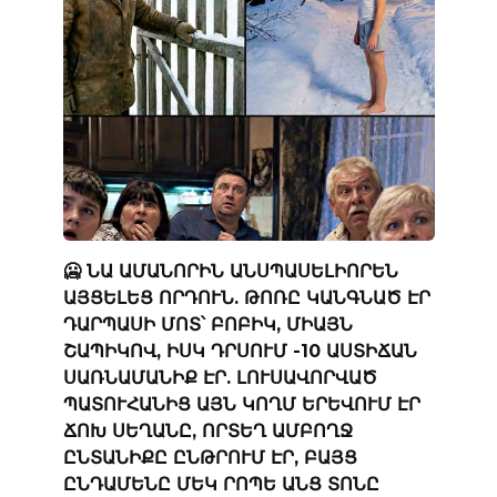
🥶 ՆԱ ԱՄԱՆՈՐԻՆ ԱՆՍՊԱՍԵԼԻՈՐԵՆ
ԱՅՑԵԼԵՑ ՈՐԴՈՒՆ. ԹՈՌԸ ԿԱՆԳՆԱԾ ԷՐ
ԴԱՐՊԱՍԻ ՄՈՏ՝ ԲՈԲԻԿ, ՄԻԱՅՆ
ՇԱՊԻԿՈՎ, ԻՍԿ ԴՐՍՈՒՄ -10 ԱՍՏԻՃԱՆ
ՍԱՌՆԱՄԱՆԻՔ ԷՐ. ԼՈՒՍԱՎՈՐՎԱԾ
ՊԱՏՈՒՀԱՆԻՑ ԱՅՆ ԿՈՂՄ ԵՐԵՎՈՒՄ ԷՐ
ՃՈԽ ՍԵՂԱՆԸ, ՈՐՏԵՂ ԱՄԲՈՂՋ
ԸՆՏԱՆԻՔԸ ԸՆԹՐՈՒՄ ԷՐ, ԲԱՅՑ
ԸՆԴԱՄԵՆԸ ՄԵԿ ՐՈՊԵ ԱՆՑ ՏՈՆԸ