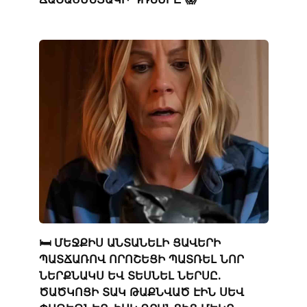
🛏️ ՄԵՋՔԻՍ ԱՆՏԱՆԵԼԻ ՑԱՎԵՐԻ
ՊԱՏՃԱՌՈՎ ՈՐՈՇԵՑԻ ՊԱՏՌԵԼ ՆՈՐ
ՆԵՐՔՆԱԿՍ ԵՎ ՏԵՍՆԵԼ ՆԵՐՍԸ.
ԾԱԾԿՈՑԻ ՏԱԿ ԹԱՔՆՎԱԾ ԷԻՆ ՍԵՎ