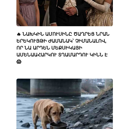
🔥 ՆԱԽԿԻՆ ԱՄՈՒՍԻՆԸ ԾԱՂՐԵՑ ՆՐԱՆ
ԵՐԵԿՈՒՅԹԻ ԺԱՄԱՆԱԿ՝ ՉԻՄԱՆԱԼՈՎ,
ՈՐ ՆԱ ԱՐԴԵՆ ՄԵՔՍԻԿԱՅԻ
ԱՄԵՆԱԱՀԱՐԿՈՒ ՏՂԱՄԱՐԴՈՒ ԿԻՆՆ Է
😱