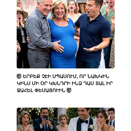
🤯 ԵՐԲԵՔ ՉԷԻ ՍՊԱՍՈՒՄ, ՈՐ ՆԱԽԿԻՆ
ԿԻՆՍ ՄԻ ՕՐ ԿԽՆԴՐԻ ԻՆՁ ԴԱՍ ՏԱԼ ԻՐ
ՋԱՀԵԼ ՓԵՍԱՑՈՒԻՆ 🤯