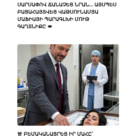
ՍԱՐՍԱՓՈՎ ՃԱՆԱՉԵՑ ՆՐԱՆ… ԱՅՍՊԵՍ
ԲԱՑԱՀԱՅՏՎԵՑ ՎԱԹՍՈՒՆԱՄՅԱ
ՄԱՖԻԱՅԻ ՊԱՐԱԳԼԽԻ ՄՈՒԹ
ԳԱՂՏՆԻՔԸ 💋
🚨 ԲԵՄԱԿԱՆԱՑՐԵՑ ԻՐ ՄԱՀԸ՝