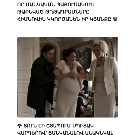
ՈՐ ՄԱՆԿԱԿԱՆ ՊԱՅՈՒՍԱԿՈՒՄ
ԹԱՔՆՎԱԾ ԹՂԹԱԴՐԱՄՆԵՐԸ
ՀԻՄՆՈՎԻՆ ԿԿՈՐԾԱՆԵՆ ԻՐ ԿՅԱՆՔԸ 🚨
🌹 ՏՈՒՆ ԷԻ ՇՏԱՊՈՒՄ ՍՊԻՏԱԿ
ՎԱՐԴԵՐՈՎ՝ ՑԱՆԿԱՆԱԼՈՎ ԱՆԱԿՆԿԱԼ