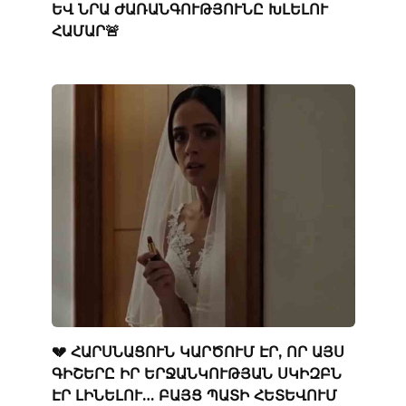
ԵՎ ՆՐԱ ԺԱՌԱՆԳՈՒԹՅՈՒՆԸ ԽԼԵԼՈՒ
ՀԱՄԱՐ🚨
💔 ՀԱՐՍՆԱՑՈՒՆ ԿԱՐԾՈՒՄ ԷՐ, ՈՐ ԱՅՍ
ԳԻՇԵՐԸ ԻՐ ԵՐՋԱՆԿՈՒԹՅԱՆ ՍԿԻԶԲՆ
ԷՐ ԼԻՆԵԼՈՒ… ԲԱՅՑ ՊԱՏԻ ՀԵՏԵՎՈՒՄ