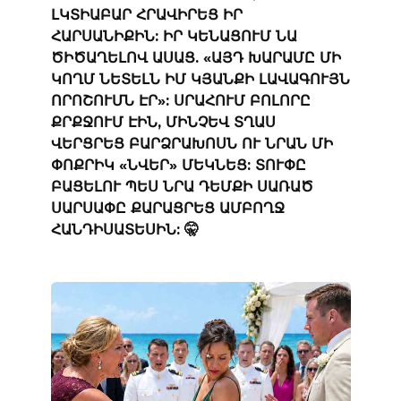
ԼԿՏԻԱԲԱՐ ՀՐԱՎԻՐԵՑ ԻՐ
ՀԱՐՍԱՆԻՔԻՆ: ԻՐ ԿԵՆԱՑՈՒՄ ՆԱ
ԾԻԾԱՂԵԼՈՎ ԱՍԱՑ. «ԱՅԴ ԽԱՐԱՄԸ ՄԻ
ԿՈՂՄ ՆԵՏԵԼՆ ԻՄ ԿՅԱՆՔԻ ԼԱՎԱԳՈՒՅՆ
ՈՐՈՇՈՒՄՆ ԷՐ»: ՍՐԱՀՈՒՄ ԲՈԼՈՐԸ
ՔՐՔՋՈՒՄ ԷԻՆ, ՄԻՆՉԵՎ ՏՂԱՍ
ՎԵՐՑՐԵՑ ԲԱՐՁՐԱԽՈՍՆ ՈՒ ՆՐԱՆ ՄԻ
ՓՈՔՐԻԿ «ՆՎԵՐ» ՄԵԿՆԵՑ: ՏՈՒՓԸ
ԲԱՑԵԼՈՒ ՊԵՍ ՆՐԱ ԴԵՄՔԻ ՍԱՌԱԾ
ՍԱՐՍԱՓԸ ՔԱՐԱՑՐԵՑ ԱՄԲՈՂՋ
ՀԱՆԴԻՍԱՏԵՍԻՆ: 🤫