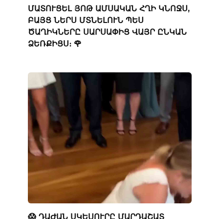
ՄԱՏՈՒՑԵԼ ՅՈԹ ԱՄՍԱԿԱՆ ՀՂԻ ԿՆՈՋՍ,
ԲԱՅՑ ՆԵՐՍ ՄՏՆԵԼՈՒՆ ՊԵՍ
ԾԱՂԻԿՆԵՐԸ ՍԱՐՍԱՓԻՑ ՎԱՅՐ ԸՆԿԱՆ
ՁԵՌՔԻՑՍ։ 🌹
😱 ԴԱԺԱՆ ՍԿԵՍՈՒՐԸ ՄԱՐԴԱՇԱՏ