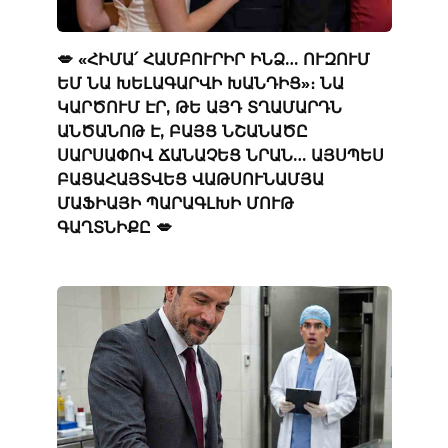
💋 «ՀԻՄԱ՛ ՀԱՄԲՈՒՐԻՐ ԻՆՁ… ՈՒԶՈՒՄ
ԵՄ ՆԱ ԽԵԼԱԳԱՐՎԻ ԽԱՆԴԻՑ»։ ՆԱ
ԿԱՐԾՈՒՄ ԷՐ, ԹԵ ԱՅԴ ՏՂԱՄԱՐԴՆ
ԱՆԾԱՆՈԹ Է, ԲԱՅՑ ՆՇԱՆԱԾԸ
ՍԱՐՍԱՓՈՎ ՃԱՆԱՉԵՑ ՆՐԱՆ… ԱՅՍՊԵՍ
ԲԱՑԱՀԱՅՏՎԵՑ ՎԱԹՍՈՒՆԱՄՅԱ
ՄԱՖԻԱՅԻ ՊԱՐԱԳԼԽԻ ՄՈՒԹ
ԳԱՂՏՆԻՔԸ 💋