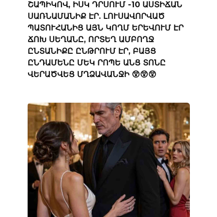
ՇԱՊԻԿՈՎ, ԻՍԿ ԴՐՍՈՒՄ -10 ԱՍՏԻՃԱՆ
ՍԱՌՆԱՄԱՆԻՔ ԷՐ. ԼՈՒՍԱՎՈՐՎԱԾ
ՊԱՏՈՒՀԱՆԻՑ ԱՅՆ ԿՈՂՄ ԵՐԵՎՈՒՄ ԷՐ
ՃՈԽ ՍԵՂԱՆԸ, ՈՐՏԵՂ ԱՄԲՈՂՋ
ԸՆՏԱՆԻՔԸ ԸՆԹՐՈՒՄ ԷՐ, ԲԱՅՑ
ԸՆԴԱՄԵՆԸ ՄԵԿ ՐՈՊԵ ԱՆՑ ՏՈՆԸ
ՎԵՐԱԾՎԵՑ ՄՂՁԱՎԱՆՋԻ 😲😲😲