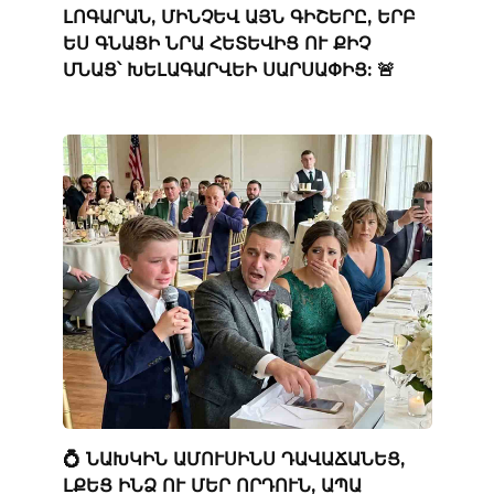
ԼՈԳԱՐԱՆ, ՄԻՆՉԵՎ ԱՅՆ ԳԻՇԵՐԸ, ԵՐԲ
ԵՍ ԳՆԱՑԻ ՆՐԱ ՀԵՏԵՎԻՑ ՈՒ ՔԻՉ
ՄՆԱՑ՝ ԽԵԼԱԳԱՐՎԵԻ ՍԱՐՍԱՓԻՑ: 🚨
💍 ՆԱԽԿԻՆ ԱՄՈՒՍԻՆՍ ԴԱՎԱՃԱՆԵՑ,
ԼՔԵՑ ԻՆՁ ՈՒ ՄԵՐ ՈՐԴՈՒՆ, ԱՊԱ