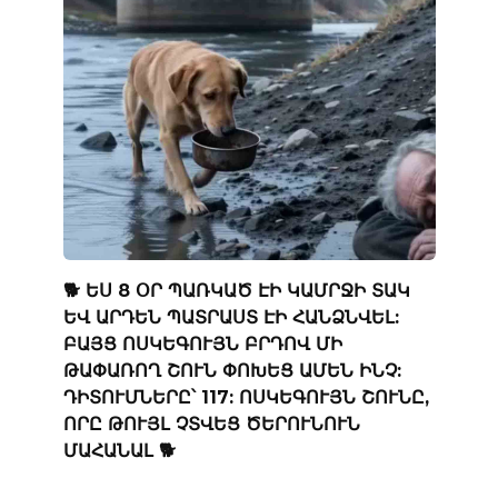
🐕 ԵՍ 8 ՕՐ ՊԱՌԿԱԾ ԷԻ ԿԱՄՐՋԻ ՏԱԿ
ԵՎ ԱՐԴԵՆ ՊԱՏՐԱՍՏ ԷԻ ՀԱՆՁՆՎԵԼ:
ԲԱՅՑ ՈՍԿԵԳՈՒՅՆ ԲՐԴՈՎ ՄԻ
ԹԱՓԱՌՈՂ ՇՈՒՆ ՓՈԽԵՑ ԱՄԵՆ ԻՆՉ:
ԴԻՏՈՒՄՆԵՐԸ՝ 117: ՈՍԿԵԳՈՒՅՆ ՇՈՒՆԸ,
ՈՐԸ ԹՈՒՅԼ ՉՏՎԵՑ ԾԵՐՈՒՆՈՒՆ
ՄԱՀԱՆԱԼ 🐕