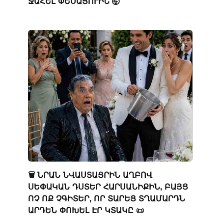
ՋԱՀԵԼ ՓԵՍԱՑՈՒԻՆ 🤯
🗑️ ՆՐԱՆ ՆՎԱՍՏԱՑՐԻՆ ԱՂԲՈՎ
ՍԵՓԱԿԱՆ ԴՍՏԵՐ ՀԱՐՍԱՆԻՔԻՆ, ԲԱՅՑ
ՈՉ ՈՔ ՉԳԻՏԵՐ, ՈՐ ՏԱՐԵՑ ՏՂԱՄԱՐԴՆ
ԱՐԴԵՆ ՓՈԽԵԼ ԷՐ ԿՏԱԿԸ 📜