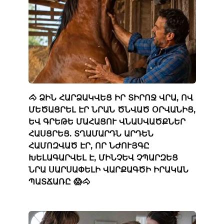
🐴 ՁԻՆ ՀԱՐՁԱԿՎԵՑ ԻՐ ՏԻՐՈՋ ՎՐԱ, ՈՎ
ՄԵԾԱՑՐԵԼ ԷՐ ՆՐԱՆ ԾՆՎԱԾ ՕՐՎԱՆԻՑ,
ԵՎ ԳՐԵԹԵ ՄԱՀԱՑՈՒ ՎՆԱՍՎԱԾՔՆԵՐ
ՀԱՍՑՐԵՑ. ՏՂԱՄԱՐԴՆ ԱՐԴԵՆ
ՀԱՄՈԶՎԱԾ ԷՐ, ՈՐ ՆԺՈՒՅԳԸ
ԽԵԼԱԳԱՐՎԵԼ Է, ՄԻՆՉԵՎ ՉՊԱՐԶԵՑ
ՆՐԱ ՍԱՐՍԱՓԵԼԻ ՎԱՐՔԱԳԾԻ ԻՐԱԿԱՆ
ՊԱՏՃԱՌԸ 😱🐴