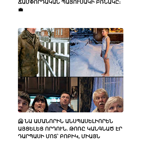
ՃԱՄՓՈՐԴԱԿԱՆ ՊԱՅՈՒՍԱԿԻ ԲՌՆԱԿԸ։
💼
🥶 ՆԱ ԱՄԱՆՈՐԻՆ ԱՆՍՊԱՍԵԼԻՈՐԵՆ
ԱՅՑԵԼԵՑ ՈՐԴՈՒՆ. ԹՈՌԸ ԿԱՆԳՆԱԾ ԷՐ
ԴԱՐՊԱՍԻ ՄՈՏ՝ ԲՈԲԻԿ, ՄԻԱՅՆ