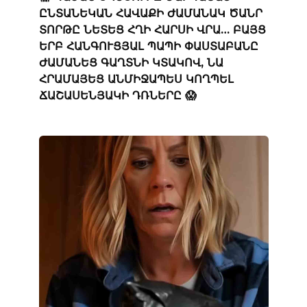
ԸՆՏԱՆԵԿԱՆ ՀԱՎԱՔԻ ԺԱՄԱՆԱԿ ԾԱՆՐ
ՏՈՐԹԸ ՆԵՏԵՑ ՀՂԻ ՀԱՐՍԻ ՎՐԱ… ԲԱՅՑ
ԵՐԲ ՀԱՆԳՈՒՑՅԱԼ ՊԱՊԻ ՓԱՍՏԱԲԱՆԸ
ԺԱՄԱՆԵՑ ԳԱՂՏՆԻ ԿՏԱԿՈՎ, ՆԱ
ՀՐԱՄԱՅԵՑ ԱՆՄԻՋԱՊԵՍ ԿՈՂՊԵԼ
ՃԱՇԱՍԵՆՅԱԿԻ ԴՌՆԵՐԸ 😱