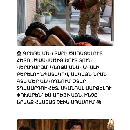
😱 ԳՐԵԹԵ ՄԵԿ ՏԱՐԻ ԾԱՌԱՅԵԼՈՒՑ
ՀԵՏՈ ՍՊԱՍՎԱԾԻՑ ՇՈՒՏ ՏՈՒՆ
ՎԵՐԱԴԱՐՁԱ՝ ԿՆՈՋՍ ԱՆԱԿՆԿԱԼԻ
ԲԵՐԵԼՈՒ ՆՊԱՏԱԿՈՎ, ՍԱԿԱՅՆ ՆՐԱՆ
ԳՏԱ ՄԵՐ ԱՆԿՈՂՆՈՒՄ ՕՏԱՐ
ՏՂԱՄԱՐԴՈՒ ՀԵՏ. ՍԿԱՆԴԱԼ ՍԱՐՔԵԼՈՒ
ՓՈԽԱՐԵՆ՝ ԵՍ ԱՐԵՑԻ ԱՅՆ, ԻՆՉԸ
ՆՐԱՆՔ ՀԱՍՏԱՏ ՉԷԻՆ ՍՊԱՍՈՒՄ 😱