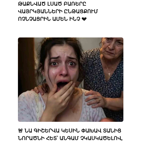
ԹԱՔՆՎԱԾ ԼՍԱԾ ԲԱՌԵՐԸ
ՎԱՅՐԿՅԱՆՆԵՐԻ ԸՆԹԱՑՔՈՒՄ
ՈՉՆՉԱՑՐԻՆ ԱՄԵՆ ԻՆՉ 💔
🚨 ՆԱ ԳԻՇԵՐՎԱ ԿԵՍԻՆ ՓԱԽԱՎ ՏԱՆԻՑ
ՆՈՐԱԾՆԻ ՀԵՏ՝ ԱՆԳԱՄ ՉԿԱՍԿԱԾԵԼՈՎ,