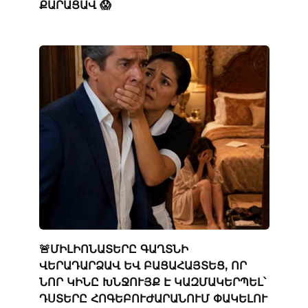
ՔԱՐԱՑԱՎ 😱
🚨ՄԻԼԻՈՆԱՏԵՐԸ ԳԱՂՏՆԻ
ՎԵՐԱԴԱՐՁԱՎ ԵՎ ԲԱՑԱՀԱՅՏԵՑ, ՈՐ
ՆՈՐ ԿԻՆԸ ԽՆՋՈՒՅՔ Է ԿԱԶՄԱԿԵՐՊԵԼ՝
ԴՍՏԵՐԸ ՀՈԳԵԲՈՒԺԱՐԱՆՈՒՄ ՓԱԿԵԼՈՒ