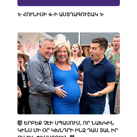
✨ ՀՈՒՆԻՍԻ 4-Ի ԱՍՏՂԱԳՈՒՇԱԿ ✨
🤯 ԵՐԲԵՔ ՉԷԻ ՍՊԱՍՈՒՄ, ՈՐ ՆԱԽԿԻՆ
ԿԻՆՍ ՄԻ ՕՐ ԿԽՆԴՐԻ ԻՆՁ ԴԱՍ ՏԱԼ ԻՐ