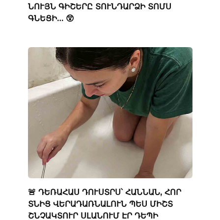
ՆՈՒՅՆ ԳԻՇԵՐԸ ՏՈՒՆԴԱՐՁԻ ՏՈՄՍ
ԳՆԵՑԻ… 😲
🚨 ԴԵՌԱՀԱՍ ԴՈՒՍՏՐՍ՝ ՀԱՆՆԱՆ, ՀՈՐ
ՏՆԻՑ ՎԵՐԱԴԱՌՆԱԼՈՒՆ ՊԵՍ ՄԻՇՏ
ՇՆՉԱԿՏՈՒՐ ՍԼԱՆՈՒՄ ԷՐ ԴԵՊԻ