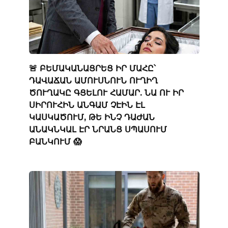
🚨 ԲԵՄԱԿԱՆԱՑՐԵՑ ԻՐ ՄԱՀԸ՝
ԴԱՎԱՃԱՆ ԱՄՈՒՍՆՈՒՆ ՈՒՂԻՂ
ԾՈՒՂԱԿԸ ԳՑԵԼՈՒ ՀԱՄԱՐ. ՆԱ ՈՒ ԻՐ
ՍԻՐՈՒՀԻՆ ԱՆԳԱՄ ՉԷԻՆ ԷԼ
ԿԱՍԿԱԾՈՒՄ, ԹԵ ԻՆՉ ԴԱԺԱՆ
ԱՆԱԿՆԿԱԼ ԷՐ ՆՐԱՆՑ ՍՊԱՍՈՒՄ
ԲԱՆԿՈՒՄ 😱