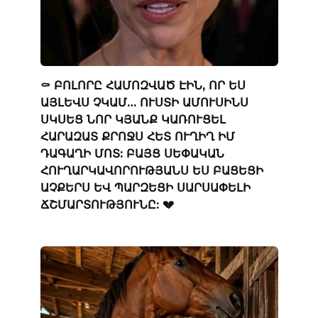
⚰️ ԲՈԼՈՐԸ ՀԱՄՈԶՎԱԾ ԷԻՆ, ՈՐ ԵՍ
ԱՅԼԵՎՍ ՉԿԱՄ… ՈՒՍՏԻ ԱՄՈՒՍԻՆՍ
ՍԿՍԵՑ ՆՈՐ ԿՅԱՆՔ ԿԱՌՈՒՑԵԼ
ՀԱՐԱԶԱՏ ՔՐՈՋՍ ՀԵՏ ՈՒՂԻՂ ԻՄ
ԴԱԳԱՂԻ ՄՈՏ: ԲԱՅՑ ՍԵՓԱԿԱՆ
ՀՈՒՂԱՐԿԱՎՈՐՈՒԹՅԱՆՍ ԵՍ ԲԱՑԵՑԻ
ԱՉՔԵՐՍ ԵՎ ՊԱՐԶԵՑԻ ՍԱՐՍԱՓԵԼԻ
ՃՇՄԱՐՏՈՒԹՅՈՒՆԸ: 💔