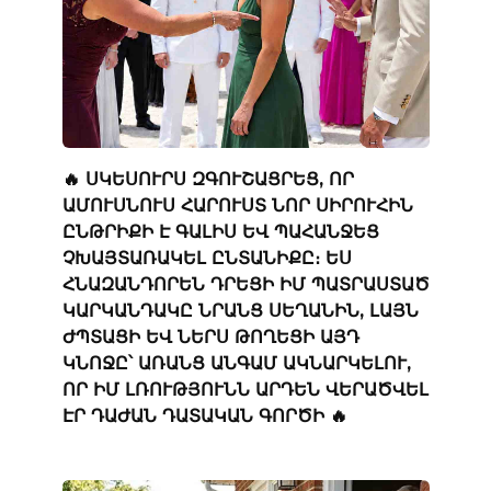
🔥 ՍԿԵՍՈՒՐՍ ԶԳՈՒՇԱՑՐԵՑ, ՈՐ
ԱՄՈՒՍՆՈՒՍ ՀԱՐՈՒՍՏ ՆՈՐ ՍԻՐՈՒՀԻՆ
ԸՆԹՐԻՔԻ Է ԳԱԼԻՍ ԵՎ ՊԱՀԱՆՋԵՑ
ՉԽԱՅՏԱՌԱԿԵԼ ԸՆՏԱՆԻՔԸ։ ԵՍ
ՀՆԱԶԱՆԴՈՐԵՆ ԴՐԵՑԻ ԻՄ ՊԱՏՐԱՍՏԱԾ
ԿԱՐԿԱՆԴԱԿԸ ՆՐԱՆՑ ՍԵՂԱՆԻՆ, ԼԱՅՆ
ԺՊՏԱՑԻ ԵՎ ՆԵՐՍ ԹՈՂԵՑԻ ԱՅԴ
ԿՆՈՋԸ՝ ԱՌԱՆՑ ԱՆԳԱՄ ԱԿՆԱՐԿԵԼՈՒ,
ՈՐ ԻՄ ԼՌՈՒԹՅՈՒՆՆ ԱՐԴԵՆ ՎԵՐԱԾՎԵԼ
ԷՐ ԴԱԺԱՆ ԴԱՏԱԿԱՆ ԳՈՐԾԻ 🔥