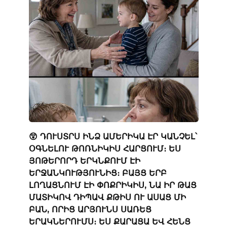
😲 ԴՈՒՍՏՐՍ ԻՆՁ ԱՄԵՐԻԿԱ ԷՐ ԿԱՆՉԵԼ՝
ՕԳՆԵԼՈՒ ԹՈՌՆԻԿԻՍ ՀԱՐՑՈՒՄ։ ԵՍ
ՅՈԹԵՐՈՐԴ ԵՐԿՆՔՈՒՄ ԷԻ
ԵՐՋԱՆԿՈՒԹՅՈՒՆԻՑ։ ԲԱՅՑ ԵՐԲ
ԼՈՂԱՑՆՈՒՄ ԷԻ ՓՈՔՐԻԿԻՍ, ՆԱ ԻՐ ԹԱՑ
ՄԱՏԻԿՈՎ ԴԻՊԱՎ ՔԹԻՍ ՈՒ ԱՍԱՑ ՄԻ
ԲԱՆ, ՈՐԻՑ ԱՐՅՈՒՆՍ ՍԱՌԵՑ
ԵՐԱԿՆԵՐՈՒՄՍ։ ԵՍ ՔԱՐԱՑԱ ԵՎ ՀԵՆՑ