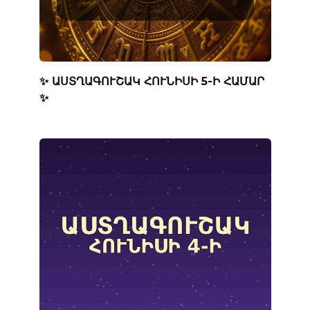
✨ ԱՍՏՂԱԳՈՒՇԱԿ ՀՈՒՆԻՍԻ 5-Ի ՀԱՄԱՐ
✨