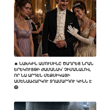
🔥 ՆԱԽԿԻՆ ԱՄՈՒՍԻՆԸ ԾԱՂՐԵՑ ՆՐԱՆ
ԵՐԵԿՈՒՅԹԻ ԺԱՄԱՆԱԿ՝ ՉԻՄԱՆԱԼՈՎ,
ՈՐ ՆԱ ԱՐԴԵՆ ՄԵՔՍԻԿԱՅԻ
ԱՄԵՆԱԱՀԱՐԿՈՒ ՏՂԱՄԱՐԴՈՒ ԿԻՆՆ Է
😱