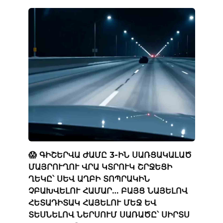
😱 ԳԻՇԵՐՎԱ ԺԱՄԸ 3-ԻՆ ՍԱՌՑԱԿԱԼԱԾ
ՄԱՅՐՈՒՂՈՒ ՎՐԱ ԿՏՐՈՒԿ ՇՐՋԵՑԻ
ՂԵԿԸ՝ ՍԵՎ ԱՂԲԻ ՏՈՊՐԱԿԻՆ
ՉԲԱԽՎԵԼՈՒ ՀԱՄԱՐ… ԲԱՅՑ ՆԱՅԵԼՈՎ
ՀԵՏԱԴԻՏԱԿ ՀԱՅԵԼՈՒ ՄԵՋ ԵՎ
ՏԵՍՆԵԼՈՎ ՆԵՐՍՈՒՄ ՍԱՌԱԾԸ՝ ՍԻՐՏՍ