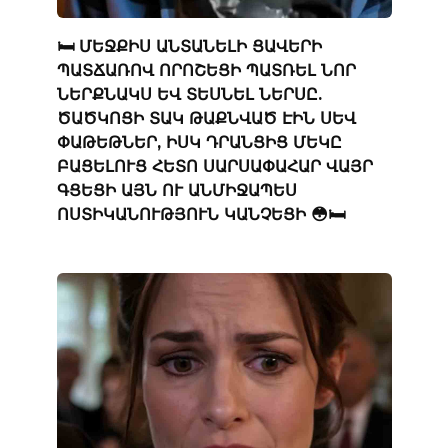
🛏️ ՄԵՋՔԻՍ ԱՆՏԱՆԵԼԻ ՑԱՎԵՐԻ
ՊԱՏՃԱՌՈՎ ՈՐՈՇԵՑԻ ՊԱՏՌԵԼ ՆՈՐ
ՆԵՐՔՆԱԿՍ ԵՎ ՏԵՍՆԵԼ ՆԵՐՍԸ.
ԾԱԾԿՈՑԻ ՏԱԿ ԹԱՔՆՎԱԾ ԷԻՆ ՍԵՎ
ՓԱԹԵԹՆԵՐ, ԻՍԿ ԴՐԱՆՑԻՑ ՄԵԿԸ
ԲԱՑԵԼՈՒՑ ՀԵՏՈ ՍԱՐՍԱՓԱՀԱՐ ՎԱՅՐ
ԳՑԵՑԻ ԱՅՆ ՈՒ ԱՆՄԻՋԱՊԵՍ
ՈՍՏԻԿԱՆՈՒԹՅՈՒՆ ԿԱՆՉԵՑԻ 😳🛏️