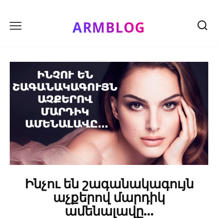
Skip
to
ARMBLOG
content
Ինչու են շագանակագույն
աչքերով մարդիկ
ամենալավը…