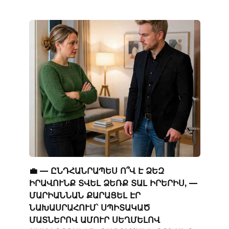
💼 — ԸՆԴՀԱՆՐԱՊԵՍ Ո՞Վ Է ՁԵԶ
ԻՐԱՎՈՒՆՔ ՏՎԵԼ ՁԵՌՔ ՏԱԼ ԻՐԵՐԻՍ, —
ՄԱՐԻԱՆՆԱՆ ՔԱՐԱՑԵԼ ԷՐ
ՆԱԽԱՍՐԱՀՈՒՄ՝ ՍՊԻՏԱԿԱԾ
ՄԱՏՆԵՐՈՎ ԱՄՈՒՐ ՍԵՂՄԵԼՈՎ