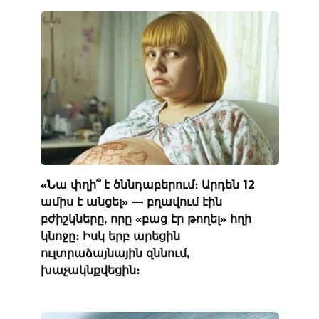
«Նա փղի՞ է ծննդաբերում։ Արդեն 12
ամիս է անցել» — բղավում էին
բժիշկները, որը «բաց էր թողել» հղի
կնոջը։ Իսկ երբ արեցին
ուլտրաձայնային զննում,
խաչակնքվեցին։