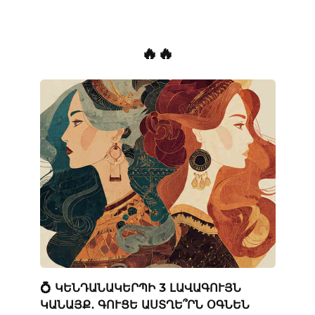
🔥🔥
💍 ԿԵՆԴԱՆԱԿԵՐՊԻ 3 ԼԱՎԱԳՈՒՅՆ
ԿԱՆԱՅՔ․ ԳՈՒՑԵ ԱՍՏՂԵ՞ՐՆ ՕԳՆԵՆ