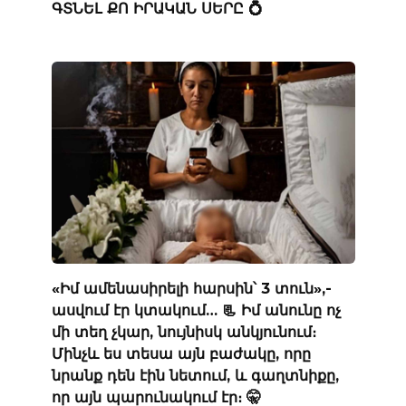
ԳՏՆԵԼ ՔՈ ԻՐԱԿԱՆ ՍԵՐԸ 💍
«Իմ ամենասիրելի հարսին՝ 3 տուն»,-
ասվում էր կտակում… 📃 Իմ անունը ոչ
մի տեղ չկար, նույնիսկ անկյունում։
Մինչև ես տեսա այն բաժակը, որը
նրանք դեն էին նետում, և գաղտնիքը,
որ այն պարունակում էր։ 🤫