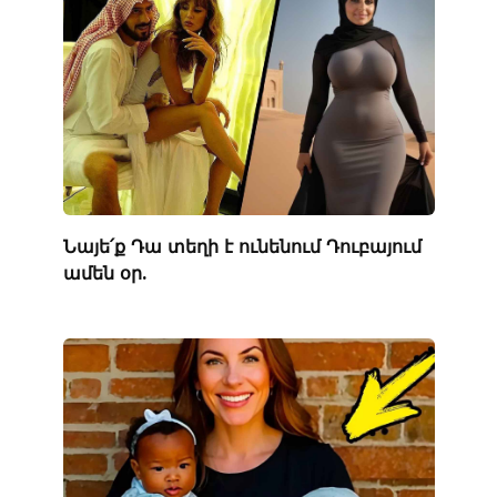
Նայե՛ք Դա տեղի է ունենում Դուբայում
ամեն օր.