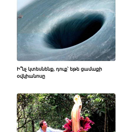
Ի՞նչ կտեսնենք, դուք՝ եթե ցամաքի
օվկիանոսը