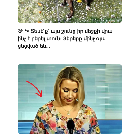
🐶 🐾 Տեսե՛ք՝ այս շունը իր մեջքի վրա
ինչ է բերել տուն։ Տերերը մինչ օրս
ցնցված են…