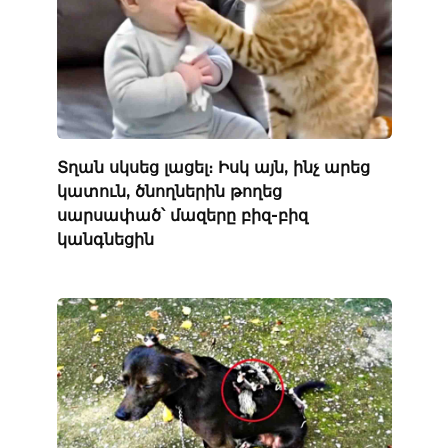
Տղան սկսեց լացել։ Իսկ այն, ինչ արեց
կատուն, ծնողներին թողեց
սարսափած՝ մազերը բիզ-բիզ
կանգնեցին