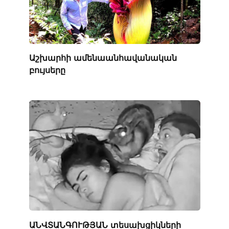
Աշխարհի ամենաանհավանական
բույսերը
ԱՆՎՏԱՆԳՈՒԹՅԱՆ տեսախցիկների